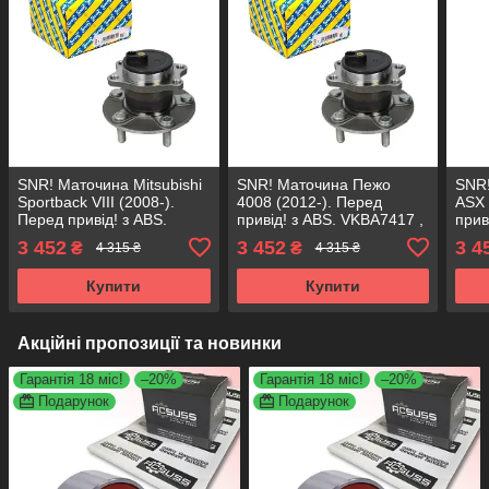
SNR! Маточина Mitsubishi
SNR! Маточина Пежо
SNR!
Sportback VIII (2008-).
4008 (2012-). Перед
ASX 
Перед привід! з ABS.
привід! з ABS. VKBA7417 ,
прив
VKBA7417 , R173.59 ,
R173.59 , 713619870
R173
3 452
3 452
3 4
₴
₴
4 315 ₴
4 315 ₴
713619870 Франція!
Франція!
Фран
Купити
Купити
Акційні пропозиції та новинки
Гарантія 18 міс!
–20%
Гарантія 18 міс!
–20%
Подарунок
Подарунок