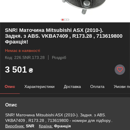
SNR! Маточина Mitsubishi ASX (2010-).
Задня. з ABS. VKBA7409 , R173.28 , 713619800
Франція!
Немає в наявності
Код: 226.SNR.173.28
Роздріб
3 501
₴
Опис
Характеристики
Доставка
Оплата
Умови п
Опис
SNR! Маточина Mitsubishi ASX (2010-). Задня. з ABS.
VKBA7409 , R173.28 , 713619800 - номери для підбору..
Виробник:
SNR
Крaїна:
Франція