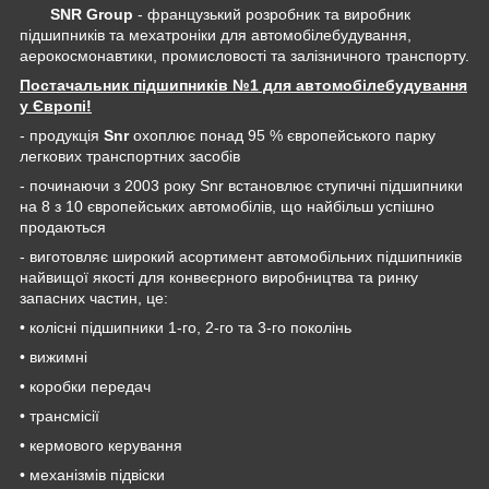
SNR Group
- французький розробник та виробник
підшипників та мехатроніки для автомобілебудування,
аерокосмонавтики, промисловості та залізничного транспорту.
Постачальник підшипників №1 для автомобілебудування
у Європі!
- продукція
Snr
охоплює понад 95 % європейського парку
легкових транспортних засобів
- починаючи з 2003 року Snr встановлює ступичні підшипники
на 8 з 10 європейських автомобілів, що найбільш успішно
продаються
- виготовляє широкий асортимент автомобільних підшипників
найвищої якості для конвеєрного виробництва та ринку
запасних частин, це:
• колісні підшипники 1-го, 2-го та 3-го поколінь
• вижимні
• коробки передач
• трансмісії
• кермового керування
• механізмів підвіски