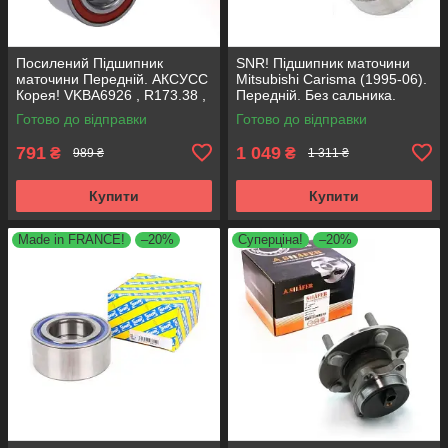
Посилений Підшипник
SNR! Підшипник маточини
маточини Передній. АКСУСС
Mitsubishi Carisma (1995-06).
Корея! VKBA6926 , R173.38 ,
Передній. Без сальника.
713619780
VKBA3309 , R173.22 ,
Готово до відправки
Готово до відправки
713619090 Франція!
791
1 049
₴
₴
989 ₴
1 311 ₴
Купити
Купити
Made in FRANCE!
–20%
Суперціна!
–20%