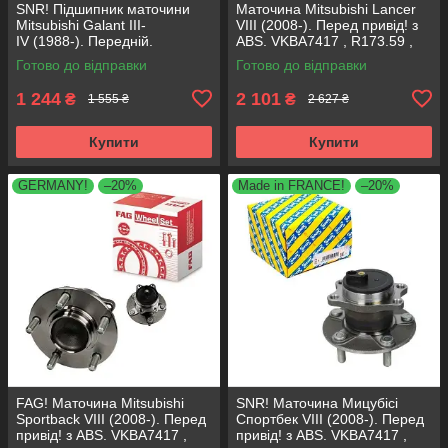
SNR! Підшипник маточини
Маточина Mitsubishi Lancer
Mitsubishi Galant III-
VIII (2008-). Перед привід! з
IV (1988-). Передній.
ABS. VKBA7417 , R173.59 ,
VKBA1970 , R173.14 ,
713619870 SHAFER Австрія
Готово до відправки
Готово до відправки
713619170 Франція!
1 244
2 101
₴
₴
1 555 ₴
2 627 ₴
Купити
Купити
GERMANY!
–20%
Made in FRANCE!
–20%
FAG! Маточина Mitsubishi
SNR! Маточина Мицубісі
Sportback VIII (2008-). Перед
Спортбек VIII (2008-). Перед
привід! з ABS. VKBA7417 ,
привід! з ABS. VKBA7417 ,