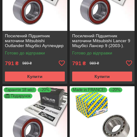
Посилений Підшипник
Посилений Підшипник
маточини Mitsubishi
маточини Mitsubishi Lancer 9
Outlander Міцубісі Аутлендер
Міцубісі Лансер 9 (2003-).
(2001-). Передній. АКСУСС
Передній. АКСУСС Корея!
Готово до відправки
Готово до відправки
Корея! VKBA6926 , R173.38 ,
VKBA6926 , R173.38 ,
713619780
791
791
₴
₴
989 ₴
989 ₴
Купити
Купити
Гарантія 18 міс!
–20%
Made in FRANCE!
–20%
Подарунок