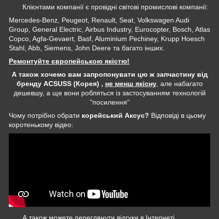
Клієнтами компанії є провідні світові промислові компанії:
Mercedes-Benz, Peugeot, Renault, Seat, Volkswagen Audi
Group, General Electric, Airbus Industry, Eurocopter, Bosch, Atlas
Copco, Agfa-Gevaert, Basf, Aluminium Pechiney, Krupp Hoesch
Stahl, Abb, Siemens, John Deere та багато інших.
Ремонтуйте європейською якістю!
А також хочемо вам запропонувати цю ж запчастину від
бренду ACSUSS (Корея) ,
не менш якісну
, але набагато
дешевшу, а ще вони робляться із застосуванням технологій
"посилення"
Чому потрібно обрати
корейський Аксус?
Відповіді в цьому
коротенькому відео:
А також можете переглянути відгуки в Інтернеті,