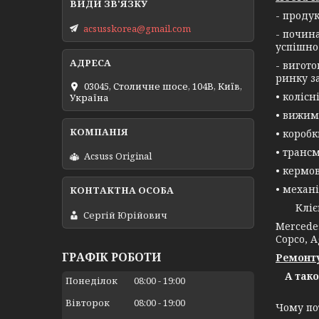
- проду
acsusskorea@gmail.com
- почин
успішно
- вигот
ринку з
03045, Столичне шосе, 104B, Київ,
• колісн
Україна
• вижим
• короб
• трансм
Acsuss Original
• кермо
• механі
Клієнта
Сергій Юрійович
Mercedes
Copco, A
ГРАФІК РОБОТИ
Ремонту
А так
Понеділок
08:00
19:00
Вівторок
08:00
19:00
Чому по