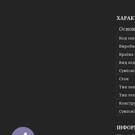
ХАРАК
Основ
Код за
Виробн
Країна
Вид пі
Сумісні
Стан
Тип за
Тип те
Констру
Сумісні
ІНФОР