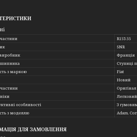
ТЕРИСТИКИ
ні
пчастини
R153.55
ик
SNR
 виробник
Франція
дшипника
Ступиці 
сть з маркою
Fiat
Новий
пчастини
Оригінал
хніки
Легковий
ктивні особливості
З гумови
сть з моделлю
Adam, Cor
МАЦІЯ ДЛЯ ЗАМОВЛЕННЯ