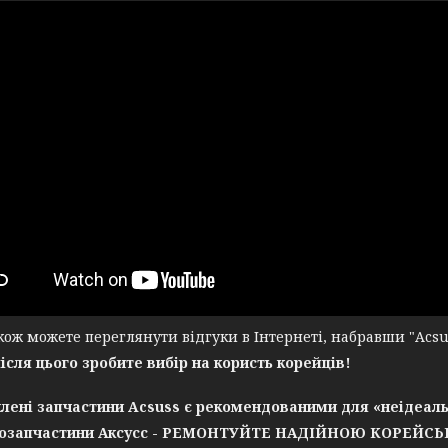
ж можете переглянути відгуки в Інтернеті, набравши "Acsuss
після цього зробите вибір на користь корейців!
лені запчастини Acsuss є рекомендованими для «неідеаль
озапчастини Аксусс - РЕМОНТУЙТЕ НАДІЙНОЮ КОРЕЙС