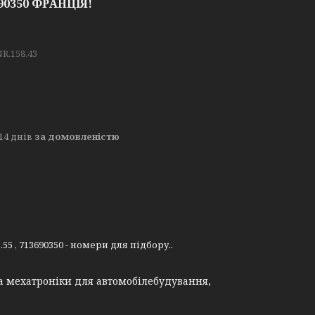
3690350 ФРАНЦІЯ!
NR.158.43
14 днів
за домовленістю
55 , 713690350 - номери для підбору..
а мехатроніки для автомобілебудування,