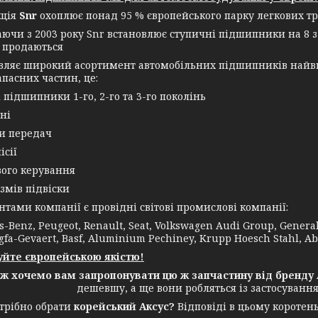
кція
Snr
охоплює понад 95 % європейського парку легкових тр
аючи з 2003 року Snr встановлює ступичні підшипники на 8 з
 продаються
овляє широкий асортимент автомобільних підшипників найви
апасних частин, це:
і підшипники 1-го, 2-го та 3-го поколінь
ні
ки передач
ісії
вого керування
змів підвіски
ми компанії є провідні світові промислові компанії:
-Benz, Peugeot, Renault, Seat, Volkswagen Audi Group, General E
gfa-Gevaert, Basf, Aluminium Pechiney, Krupp Hoesch Stahl, Ab
йте європейською якістю!
ож хочемо вам запропонувати цю ж запчастину від бренду 
дешевшу, а ще вони робляться із застосуванн
трібно обрати
корейський Аксус?
Відповіді в цьому коротень