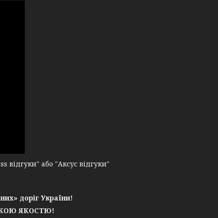
 відгуки" або "Аксус відгуки"
них» доріг України!
ЬКОЮ ЯКОСТЮ!