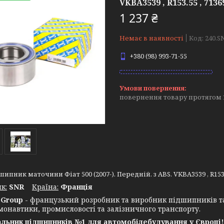
VKBA3539 , R153.55 , 71
1 237 ₴
Немає в наявності
Код:
240.S
+380 (98) 993-71-55
повернення товару протягом 
ипник маточини Фіат 500 (2007-). Передній. з ABS. VKBA3539 , R153.
к:
SNR
Крaїна:
Франція
Group
- французький розробник та виробник підшипників т
монавтики, промисловості та залізничного транспорту.
льник підшипників №1 для автомобілебудування у Європі!