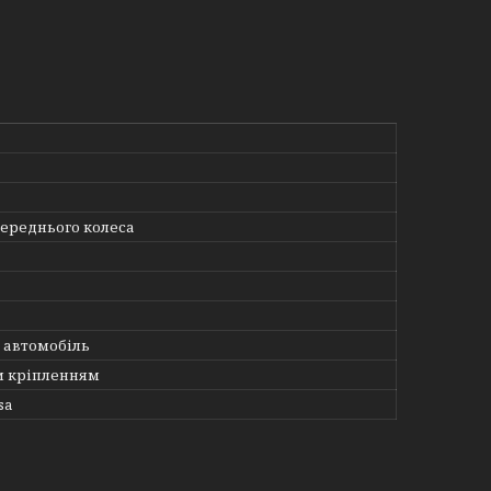
переднього колеса
 автомобіль
м кріпленням
sa