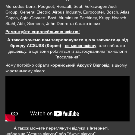
Mercedes-Benz, Peugeot, Renault, Seat, Volkswagen Audi
Group, General Electric, Airbus Industry, Eurocopter, Bosch, Atlas
Copco, Agfa-Gevaert, Basf, Aluminium Pechiney, Krupp Hoesch
Stahl, Abb, Siemens, John Deere та багато інших.
Ремонтуйте європейською якістю!
А також хочемо вам запропонувати цю ж запчастину від
бренду ACSUSS (Корея) ,
не менш якісну
, але набагато
дешевшу, а ще вони робляться із застосуванням технологій
"посилення"
Чому потрібно обрати
корейський Аксус?
Відповіді в цьому
коротенькому відео:
А також можете переглянути відгуки в Інтернеті,
набравши "Acsuss відгуки" або "Аксус відгуки"