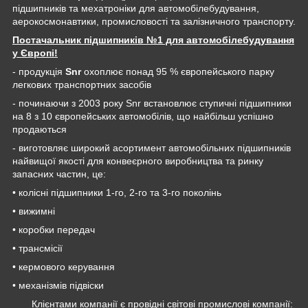
підшипників та мехатроніки для автомобілебудування,
аерокосмонавтики, промисловості та залізничного транспорту.
Постачальник підшипників №1 для автомобілебудування
у Європі!
- продукція
Snr
охоплює понад 95 % європейського парку
легкових транспортних засобів
- починаючи з 2003 року Snr встановлює ступичні підшипники
на 8 з 10 європейських автомобілів, що найбільш успішно
продаються
- виготовляє широкий асортимент автомобільних підшипників
найвищої якості для конвеєрного виробництва та ринку
запасних частин, це:
• колісні підшипники 1-го, 2-го та 3-го поколінь
• вижимні
• коробки передач
• трансмісії
• кермового керування
• механізмів підвіски
Клієнтами компанії є провідні світові промислові компанії: