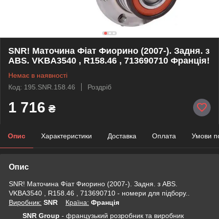
SNR! Маточина Фіат Фиорино (2007-). Задня. з
ABS. VKBA3540 , R158.46 , 713690710 Франція!
Немає в наявності
Код: 195.SNR.158.46
Роздріб
1 716
₴
Опис
Характеристики
Доставка
Оплата
Умови п
Опис
SNR! Маточина Фіат Фиорино (2007-). Задня. з ABS.
VKBA3540 , R158.46 , 713690710 - номери для підбору..
Виробник:
SNR
Крaїна:
Франція
SNR Group
- французький розробник та виробник