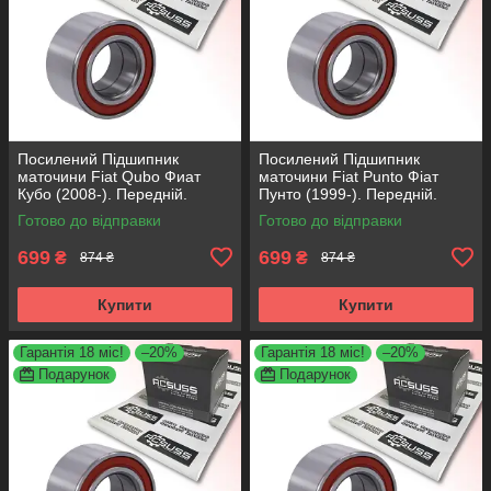
Посилений Підшипник
Посилений Підшипник
маточини Fiat Qubo Фиат
маточини Fiat Punto Фіат
Кубо (2008-). Передній.
Пунто (1999-). Передній.
АКСУСС Корея! VKBA3538 ,
АКСУСС Корея! VKBA3538 ,
Готово до відправки
Готово до відправки
R158.44 , 713690750
R158.44 , 713690750
699
699
₴
₴
874 ₴
874 ₴
Купити
Купити
Гарантія 18 міс!
–20%
Гарантія 18 міс!
–20%
Подарунок
Подарунок