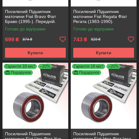
Посилений Підшипник
Посилений Підшипник
маточини Fiat Bravo Фіат
маточини Fiat Regata Фіат
Браво (1995-). Передній.
Регата (1983-1990).
АКСУСС Корея! VKBA3538 ,
Передній. АКСУСС Корея!
Готово до відправки
Готово до відправки
R158.44 , 713690750
VKBA1410 , R182.60 ,
713696100
699
743
₴
₴
874 ₴
929 ₴
Купити
Купити
Гарантія 18 міс!
–20%
Гарантія 18 міс!
–20%
Подарунок
Подарунок
Посилений Підшипник
Посилений Підшипник
маточини Fiat Uno Фіат Уно
маточини Fiat Idea Фіат Ідеа