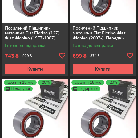
Посилений Підшипник
Посилений Підшипник
маточини Fiat Fiorino (127)
маточини Fiat Fiorino Фіат
Фіат Фіоріно (1977-1987).
Фіоріно (2007-). Передній.
Передній. АКСУСС Корея!
АКСУСС Корея! VKBA3538 ,
Готово до відправки
Готово до відправки
VKBA1410 , R182.60 ,
R158.44 , 713690750
713696100
743
699
₴
₴
929 ₴
874 ₴
Купити
Купити
Гарантія 18 міс!
–20%
Гарантія 18 міс!
–20%
Подарунок
Подарунок