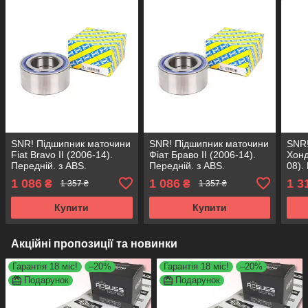
SNR! Підшипник маточини
SNR! Підшипник маточини
SNR!
Fiat Bravo II (2006-14).
Фіат Браво II (2006-14).
Хонд
Передній. з ABS.
Передній. з ABS.
08).
VKBA3598 , R158.54 ,
VKBA3598 , R158.54 ,
VKBA
1 086
1 086
1 3
₴
₴
1 357 ₴
1 357 ₴
713690800 Франція!
713690800 Франція!
7136
Купити
Купити
Акційні пропозиції та новинки
Гарантія 18 міс!
–20%
Гарантія 18 міс!
–20%
Подарунок
Подарунок