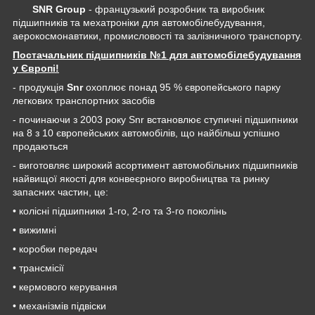
SNR Group
- французький розробник та виробник
підшипників та мехатроніки для автомобілебудування,
аерокосмонавтики, промисловості та залізничного транспорту.
Постачальник підшипників №1 для автомобілебудування
у Європі!
- продукція
Snr
охоплює понад 95 % європейського парку
легкових транспортних засобів
- починаючи з 2003 року Snr встановлює ступичні підшипники
на 8 з 10 європейських автомобілів, що найбільш успішно
продаються
- виготовляє широкий асортимент автомобільних підшипників
найвищої якості для конвеєрного виробництва та ринку
запасних частин, це:
• колісні підшипники 1-го, 2-го та 3-го поколінь
• вижимні
• коробки передач
• трансмісії
• кермового керування
• механізмів підвіски