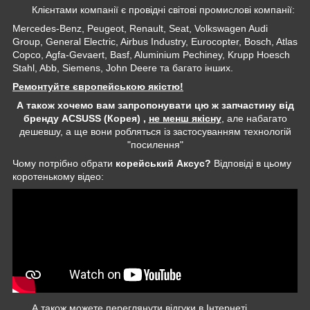
Клієнтами компанії є провідні світові промислові компанії:
Mercedes-Benz, Peugeot, Renault, Seat, Volkswagen Audi
Group, General Electric, Airbus Industry, Eurocopter, Bosch, Atlas
Copco, Agfa-Gevaert, Basf, Aluminium Pechiney, Krupp Hoesch
Stahl, Abb, Siemens, John Deere та багато інших.
Ремонтуйте європейською якістю!
А також хочемо вам запропонувати цю ж запчастину від
бренду ACSUSS (Корея) ,
не менш якісну
, але набагато
дешевшу, а ще вони робляться із застосуванням технологій
"посилення"
Чому потрібно обрати
корейський Аксус?
Відповіді в цьому
коротенькому відео:
А також можете переглянути відгуки в Інтернеті,