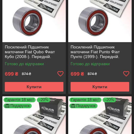
Посилений Підшипник
Посилений Підшипник
маточини Fiat Qubo Фиат
маточини Fiat Punto Фіат
Кубо (2008-). Передній.
Пунто (1999-). Передній.
АКСУСС Корея! VKBA3538 ,
АКСУСС Корея! VKBA3538 ,
Готово до відправки
Готово до відправки
R158.44 , 713690750
R158.44 , 713690750
699
699
₴
₴
874 ₴
874 ₴
Купити
Купити
Гарантія 18 міс!
–20%
Гарантія 18 міс!
–20%
Подарунок
Подарунок