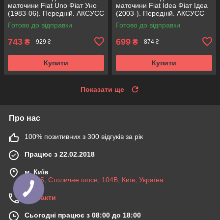
маточини Fiat Uno Фіат Уно
маточини Fiat Idea Фіат Ідеа
(1983-06). Передній. АКСУСС
(2003-). Передній. АКСУСС
Корея! VKBA1410 , R182.60 ,
Корея! VKBA3538 , R158.44 ,
Готово до відправки
Готово до відправки
713696100
713690750
743
699
₴
₴
929 ₴
874 ₴
Купити
Купити
Показати ще
Про нас
100% позитивних з 300 відгуків за рік
Працює з 22.02.2018
м. Київ
03045, Столичне шосе, 104B, Київ, Україна
Контакти
Сьогодні працює з 08:00 до 18:00