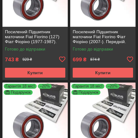
Посилений Підшипник
Посилений Підшипник
маточини Fiat Fiorino (127)
маточини Fiat Fiorino Фіат
Фіат Фіоріно (1977-1987).
Фіоріно (2007-). Передній.
Передній. АКСУСС Корея!
АКСУСС Корея! VKBA3538 ,
Готово до відправки
Готово до відправки
VKBA1410 , R182.60 ,
R158.44 , 713690750
713696100
743
699
₴
₴
929 ₴
874 ₴
Купити
Купити
Гарантія 18 міс!
–20%
Гарантія 18 міс!
–20%
Подарунок
Подарунок