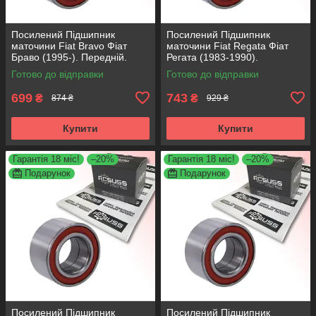
Посилений Підшипник
Посилений Підшипник
маточини Fiat Bravo Фіат
маточини Fiat Regata Фіат
Браво (1995-). Передній.
Регата (1983-1990).
АКСУСС Корея! VKBA3538 ,
Передній. АКСУСС Корея!
Готово до відправки
Готово до відправки
R158.44 , 713690750
VKBA1410 , R182.60 ,
713696100
699
743
₴
₴
874 ₴
929 ₴
Купити
Купити
Гарантія 18 міс!
–20%
Гарантія 18 міс!
–20%
Подарунок
Подарунок
Посилений Підшипник
Посилений Підшипник