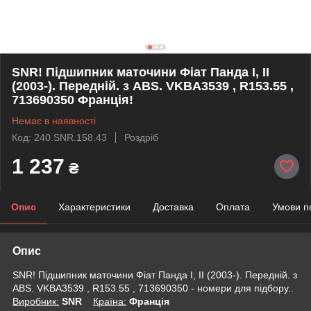
SNR! Підшипник маточини Фіат Панда I, II
(2003-). Передній. з ABS. VKBA3539 , R153.55 ,
713690350 Франція!
Немає в наявності
Код: 240.SNR.158.43
Роздріб
1 237
₴
Опис
Характеристики
Доставка
Оплата
Умови п
Опис
SNR! Підшипник маточини Фіат Панда I, II (2003-). Передній. з
ABS. VKBA3539 , R153.55 , 713690350 - номери для підбору..
Виробник:
SNR
Крaїна:
Франція