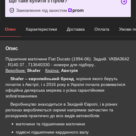
Що таке купити з Пром?
Замовлення під захистом
Опис
Характеристики
Доставка
Оплата
Умови п
Опис
Підшипник маточини Fiat Ducato (1994-06). Задній. VKBA3642
, R140.37 , 713640330 - номери для підбору..
Виробник:
Shafer
Крaїна:
Австрія
Shafer – європейський бренд
, коріння якого беруть
початок з Австрії, і з 2016 року в
Україні
почала розвиватися
офіційна дилерська мережа з усіма гарантійними
зобов'язаннями.
Виробництво знаходиться в Західній Європі, і в різних
регіонах виробляються окремі напрямки запчастин та
розхідників практично до всіх видів автомобілів:
маточини та підшипники маточини
підвісні підшипники карданного валу