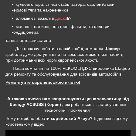
кульові опори, стійки стабілізатора, сайлентблоки,
кермові тяги та наконечники
алюмінієві важелі пі
двіски
li>
масляні, паливні, повітряні фільтри, та фільтри
кондиціонера
та інші автозапчастини
Для початку роботи в нашій країні, компанія
Шафер
зробила дуже доступні ціни на весь асортимент запчастин,
при дотриманні всіх норм європейської якості.
Наша компанія на 100% РЕКОМЕНДУЄ виробника Шафер
для ремонту та обслуговування для всіх видів автомобілів!
Ремонтуйте європейською якістю!
А також хочемо вам запропонувати цю ж запчастину від
бренду ACSUSS (Корея) ,
які робляться із застосуванням
технологій "посилення"
Чому потрібно обрати
корейський Аксус?
Відповіді в цьому
коротенькому відео: