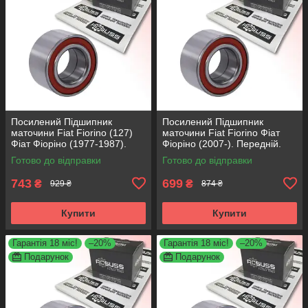
Посилений Підшипник
Посилений Підшипник
маточини Fiat Fiorino (127)
маточини Fiat Fiorino Фіат
Фіат Фіоріно (1977-1987).
Фіоріно (2007-). Передній.
Передній. АКСУСС Корея!
АКСУСС Корея! VKBA3538 ,
Готово до відправки
Готово до відправки
VKBA1410 , R182.60 ,
R158.44 , 713690750
713696100
743
699
₴
₴
929 ₴
874 ₴
Купити
Купити
Гарантія 18 міс!
–20%
Гарантія 18 міс!
–20%
Подарунок
Подарунок