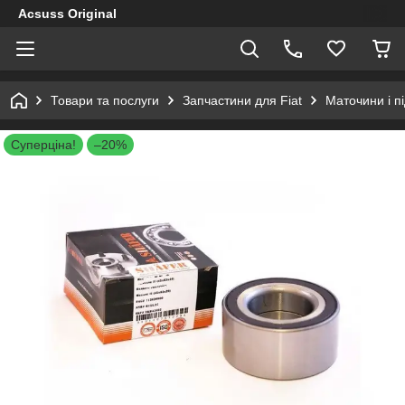
Acsuss Original
Товари та послуги
Запчастини для Fiat
Маточини і п
Суперціна!
–20%