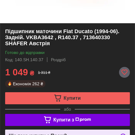
Підшипник маточини Fiat Ducato (1994-06).
Задній. VKBA3642 , R140.37 , 713640330
SHAFER Австрія
Готово до відправки
Код: 140.SH.140.37
Роздріб
1 049
₴
1 311 ₴
Економія
262 ₴
Купити
або
Купити з