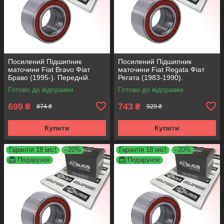
Посилений Підшипник
Посилений Підшипник
маточини Fiat Bravo Фіат
маточини Fiat Regata Фіат
Браво (1995-). Передній.
Регата (1983-1990).
АКСУСС Корея! VKBA3538 ,
Передній. АКСУСС Корея!
Готово до відправки
Готово до відправки
R158.44 , 713690750
VKBA1410 , R182.60 ,
713696100
699
743
₴
₴
874 ₴
929 ₴
Купити
Купити
Гарантія 18 міс!
–20%
Гарантія 18 міс!
–20%
Подарунок
Подарунок