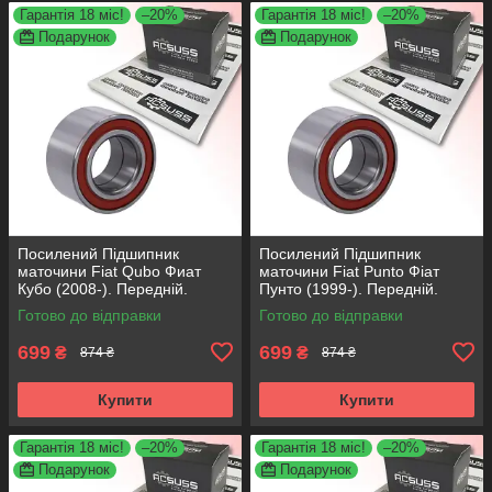
Гарантія 18 міс!
–20%
Гарантія 18 міс!
–20%
Подарунок
Подарунок
Посилений Підшипник
Посилений Підшипник
маточини Fiat Qubo Фиат
маточини Fiat Punto Фіат
Кубо (2008-). Передній.
Пунто (1999-). Передній.
АКСУСС Корея! VKBA3538 ,
АКСУСС Корея! VKBA3538 ,
Готово до відправки
Готово до відправки
R158.44 , 713690750
R158.44 , 713690750
699
699
₴
₴
874 ₴
874 ₴
Купити
Купити
Гарантія 18 міс!
–20%
Гарантія 18 міс!
–20%
Подарунок
Подарунок