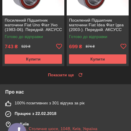
Посилений Підшипник
Посилений Підшипник
маточини Fiat Uno Фіат Уно
маточини Fiat Idea Фіат Ідеа
(1983-06). Передній. АКСУСС
(2003-). Передній. АКСУСС
Корея! VKBA1410 , R182.60 ,
Корея! VKBA3538 , R158.44 ,
Готово до відправки
Готово до відправки
713696100
713690750
743
699
₴
₴
929 ₴
874 ₴
Купити
Купити
Показати ще
Про нас
100% позитивних з 301 відгука за рік
Працює з 22.02.2018
м. Київ
03045, Столичне шосе, 104B, Київ, Україна