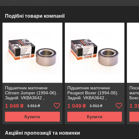
Подібні товари компанії
Підшипник маточини
Підшипник маточини
Пос
Citroen Jumper (1994-06).
Peugeot Boxer (1994-06).
мат
Задній. VKBA3642 ,
Задній. VKBA3642 ,
Бокс
R140.37 , 713640330
R140.37 , 713640330
АКС
1 049
1 049
1 3
₴
₴
1 311 ₴
1 311 ₴
SHAFER Австрія
SHAFER Австрія
, R1
Купити
Купити
Акційні пропозиції та новинки