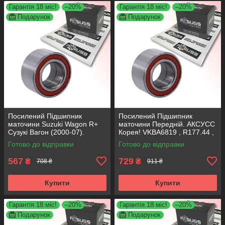
Гарантія 18 міс!
–20%
Гарантія 18 міс!
–20%
Подарунок
Подарунок
Посилений Підшипник
Посилений Підшипник
маточини Suzuki Wagon R+
маточини Передній. АКСУСС
Сузукі Вагон (2000-07).
Корея! VKBA6819 , R177.44 ,
Задній. АКСУСС Корея!
713623470
Готово до відправки
Готово до відправки
VKBA6639 , R153.60 ,
713623480
567
729
₴
₴
708 ₴
911 ₴
Купити
Купити
Гарантія 18 міс!
–20%
Гарантія 18 міс!
–20%
Подарунок
Подарунок