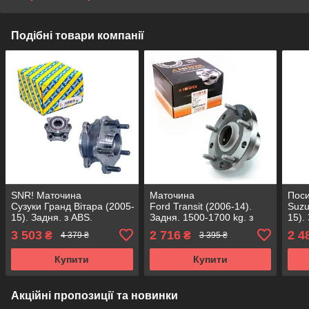
Подібні товари компанії
SNR! Маточина
Маточина
Пос
Сузуки Гранд Вітара (2005-
Ford Transit (2006-14).
Suzu
15). Задня. з ABS.
Задня. 1500-1700 kg. з
15).
VKBA6978 , R177.32 ,
ABS. VKBA6528 , R141.11 ,
АКС
3 503
2 716
2 4
₴
₴
4 379 ₴
3 395 ₴
713623620 Франція!
713678930 SHAFER
, R1
Австрія
Купити
Купити
Акційні пропозиції та новинки