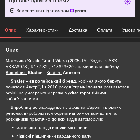
Що таке купити з Пром?
Замовлення під захистом
Опис
Характеристики
Доставка
Оплата
Умови п
Опис
Маточина Suzuki Grand Vitara (2005-15). Задня. з ABS.
VKBA6978 , R177.32 , 713623620 - номери для підбору..
Виробник:
Shafer
Крaїна:
Австрія
Shafer – європейський бренд
, коріння якого беруть
початок з Австрії, і з 2016 року в
Україні
почала розвиватися
офіційна дилерська мережа з усіма гарантійними
зобов'язаннями.
Виробництво знаходиться в Західній Європі, і в різних
регіонах виробляються окремі напрямки запчастин та
розхідників практично до всіх видів автомобілів:
маточини та підшипники маточини
підвісні підшипники карданного валу