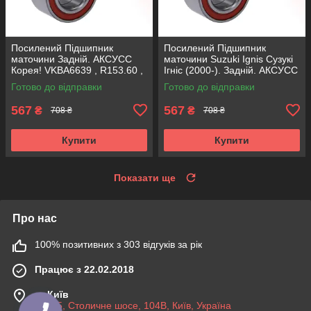
Посилений Підшипник
Посилений Підшипник
маточини Задній. АКСУСС
маточини Suzuki Ignis Сузукі
Корея! VKBA6639 , R153.60 ,
Ігніс (2000-). Задній. АКСУСС
713623480
Корея! VKBA6639 , R153.60 ,
Готово до відправки
Готово до відправки
713623480
567
567
₴
₴
708 ₴
708 ₴
Купити
Купити
Показати ще
Про нас
100% позитивних з 303 відгуків за рік
Працює з 22.02.2018
м. Київ
03045, Столичне шосе, 104B, Київ, Україна