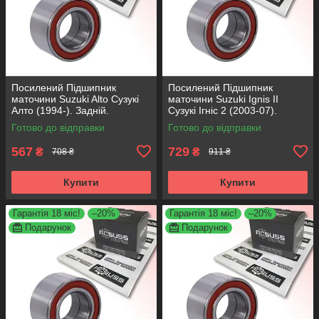
Посилений Підшипник
Посилений Підшипник
маточини Suzuki Alto Сузукі
маточини Suzuki Ignis II
Алто (1994-). Задній.
Сузукі Ігніс 2 (2003-07).
АКСУСС Корея! VKBA6639 ,
Передній. АКСУСС Корея!
Готово до відправки
Готово до відправки
R153.60 , 713623480
VKBA6819 , R177.44 ,
713623470
567
729
₴
₴
708 ₴
911 ₴
Купити
Купити
Гарантія 18 міс!
–20%
Гарантія 18 міс!
–20%
Подарунок
Подарунок