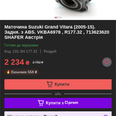
Маточина Suzuki Grand Vitara (2005-15).
Задня. з ABS. VKBA6978 , R177.32 , 713623620
SHAFER Австрія
Готово до відправки
Код: 231.SH.177.32
Роздріб
2 234
₴
2 792 ₴
Економія
558 ₴
Купити
або
Купити з