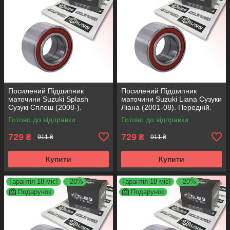
Посилений Підшипник
Посилений Підшипник
маточини Suzuki Splash
маточини Suzuki Liana Сузуки
Сузукі Сплеш (2008-).
Ліана (2001-08). Передній.
Передній. АКСУСС Корея!
АКСУСС Корея! VKBA6819 ,
Готово до відправки
Готово до відправки
VKBA6819 , R177.44 ,
R177.44 , 713623470
713623470
729
729
₴
₴
911 ₴
911 ₴
Купити
Купити
Гарантія 18 міс!
–20%
Гарантія 18 міс!
–20%
Подарунок
Подарунок