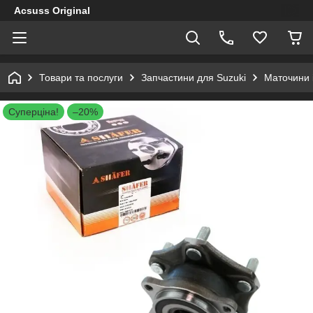
Acsuss Original
Товари та послуги
Запчастини для Suzuki
Маточини і
Суперціна!
–20%