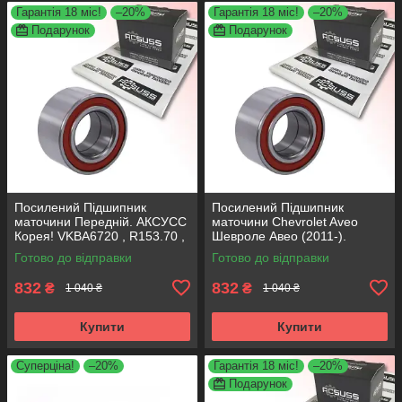
Гарантія 18 міс!
–20%
Гарантія 18 міс!
–20%
Подарунок
Подарунок
Посилений Підшипник
Посилений Підшипник
маточини Передній. АКСУСС
маточини Chevrolet Aveo
Корея! VKBA6720 , R153.70 ,
Шевроле Авео (2011-).
713644970
Передній. АКСУСС Корея!
Готово до відправки
Готово до відправки
VKBA6720 , R153.70 ,
713644970
832
832
₴
₴
1 040 ₴
1 040 ₴
Купити
Купити
Суперціна!
–20%
Гарантія 18 міс!
–20%
Подарунок