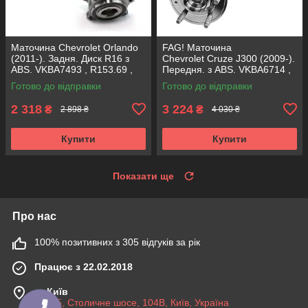
Маточина Chevrolet Orlando
FAG! Маточина
(2011-). Задня. Диск R16 з
Chevrolet Cruze J300 (2009-).
ABS. VKBA7493 , R153.69 ,
Передня. з ABS. VKBA6714 ,
713645020 SHAFER Австрія
R153.66 , 713644910
Готово до відправки
Готово до відправки
Німеччина!
2 318
3 224
₴
₴
2 898 ₴
4 030 ₴
Купити
Купити
Показати ще
Про нас
100% позитивних з 305 відгуків за рік
Працює з 22.02.2018
м. Київ
03045, Столичне шосе, 104B, Київ, Україна