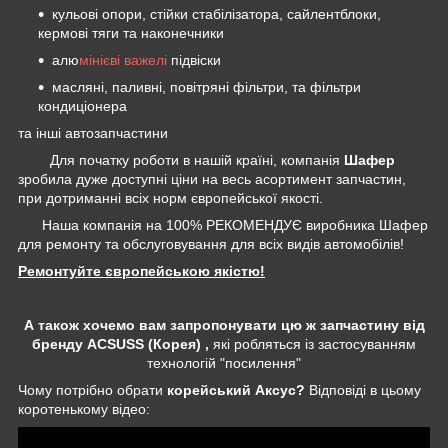
кульові опори, стійки стабілізатора, сайлентблоки,
кермові тяги та наконечники
алю
мінієві важелі
підвіски
масляні, паливні, повітряні фільтри, та фільтри
кондиціонера
та інші автозапчастини
Для початку роботи в нашій країні, компанія
Шафер
зробила дуже доступні ціни на весь асортимент запчастин,
при дотриманні всіх норм європейської якості.
Наша компанія на 100% РЕКОМЕНДУЄ виробника Шафер
для ремонту та обслуговування для всіх видів автомобілів!
Ремонтуйте європейською якістю!
А також хочемо вам запропонувати цю ж запчастину від
бренду ACSUSS (Корея) ,
які робляться із застосуванням
технологій "посилення"
Чому потрібно обрати
корейський Аксус?
Відповіді в цьому
коротенькому відео: