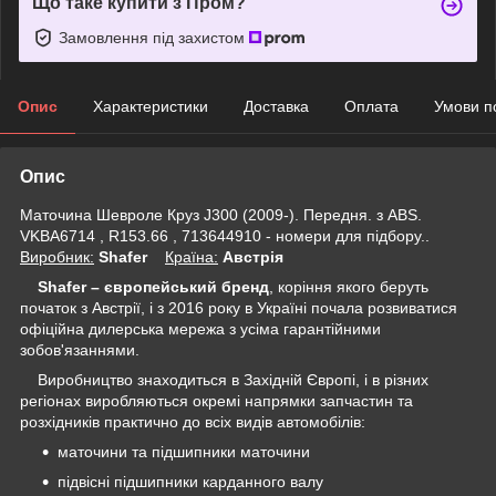
Що таке купити з Пром?
Замовлення під захистом
Опис
Характеристики
Доставка
Оплата
Умови п
Опис
Маточина Шевроле Круз J300 (2009-). Передня. з ABS.
VKBA6714 , R153.66 , 713644910 - номери для підбору..
Виробник:
Shafer
Крaїна:
Австрія
Shafer – європейський бренд
, коріння якого беруть
початок з Австрії, і з 2016 року в
Україні
почала розвиватися
офіційна дилерська мережа з усіма гарантійними
зобов'язаннями.
Виробництво знаходиться в Західній Європі, і в різних
регіонах виробляються окремі напрямки запчастин та
розхідників практично до всіх видів автомобілів:
маточини та підшипники маточини
підвісні підшипники карданного валу