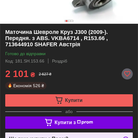
Маточина Шевроле Круз J300 (2009-).
Передня. з ABS. VKBA6714 , R153.66 ,
713644910 SHAFER Австрія
Готово до відправки
Код: 181.SH.153.66
Роздріб
2 101
₴
2 627 ₴
Економія
526 ₴
Купити
або
Купити з