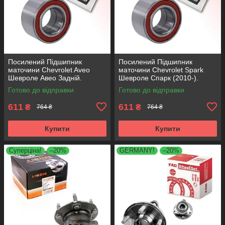
Посилений Підшипник
Посилений Підшипник
маточини Chevrolet Aveo
маточини Chevrolet Spark
Шевроле Авео Задній.
Шевроле Спарк (2010-).
АКСУСС Корея! VKBA3525 ,
Задній. АКСУСС Корея!
Готово до відправки
Готово до відправки
R155.89 , 713630300
VKBA3525 , R155.89 ,
713630300
611
611
₴
₴
764 ₴
764 ₴
Купити
Купити
Суперціна!
–20%
GERMANY!
–20%