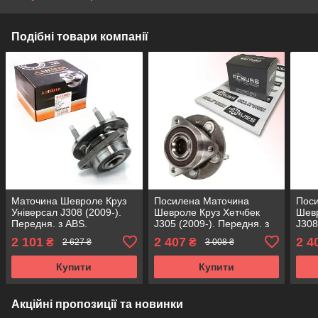
Подібні товари компанії
Маточина Шевроле Круз
Посилена Маточина
Пос
Універсал J308 (2009-).
Шевроле Круз Хетчбек
Шевр
Передня. з ABS.
J305 (2009-). Передня. з
J308
VKBA6714 , R153.66 ,
ABS. АКСУСС Корея!
ABS
2 101
2 407
2 4
₴
₴
2 627 ₴
3 008 ₴
713644910 SHAFER
VKBA6714 , R153.66 ,
VKBA
Австрія
713644910
713
Купити
Купити
Акційні пропозиції та новинки