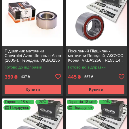
Підшипник маточини
Посилений Підшипник
Chevrolet Aveo Шевроле Авео
маточини Передній. АКСУСС
(2005-). Передній. VKBA3256
Корея! VKBA3256 , R153.14 ,
, R153.14 , 713644160
713644160
Готово до відправки
Готово до відправки
SHAFER Австрія
350
445
₴
₴
437 ₴
557 ₴
Купити
Купити
Гарантія 18 міс!
–20%
Гарантія 18 міс!
–20%
Подарунок
Подарунок