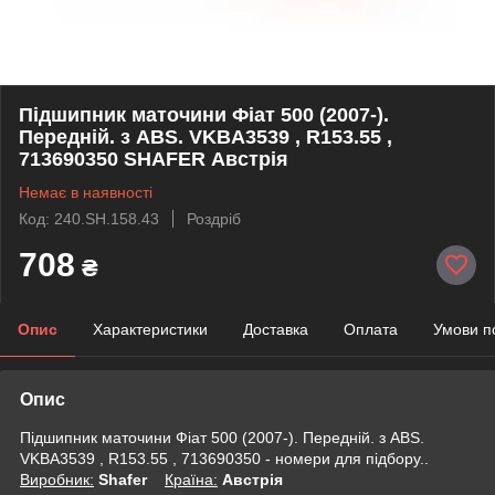
Підшипник маточини Фіат 500 (2007-).
Передній. з ABS. VKBA3539 , R153.55 ,
713690350 SHAFER Австрія
Немає в наявності
Код: 240.SH.158.43
Роздріб
708
₴
Опис
Характеристики
Доставка
Оплата
Умови п
Опис
Підшипник маточини Фіат 500 (2007-). Передній. з ABS.
VKBA3539 , R153.55 , 713690350 - номери для підбору..
Виробник:
Shafer
Крaїна:
Австрія