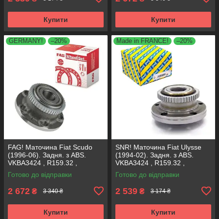
Купити
Купити
GERMANY!
–20%
Made in FRANCE!
–20%
FAG! Маточина Fiat Scudo
SNR! Маточина Fiat Ulysse
(1996-06). Задня. з ABS.
(1994-02). Задня. з ABS.
VKBA3424 , R159.32 ,
VKBA3424 , R159.32 ,
713630570 Німеччина!
713630570 Франція!
Готово до відправки
Готово до відправки
2 672
2 539
₴
₴
3 340 ₴
3 174 ₴
Купити
Купити