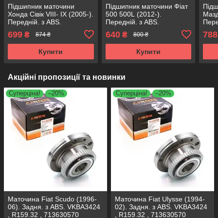
Підшипник маточини
Підшипник маточини Фіат
Підш
Хонда Сівік VIII- IX (2005-).
500 500L (2012-).
Мазд
Передній. з ABS.
Передній. з ABS.
Пере
VKBA7469 , R174.42 ,
VKBA3598 , R158.54 ,
VKBA
699
640
788
₴
₴
874 ₴
800 ₴
713617880 SHAFER
713690800 SHAFER
713
Австрія
Австрія
Авст
Купити
Купити
Акційні пропозиції та новинки
Суперціна!
–20%
Суперціна!
–20%
Маточина Fiat Scudo (1996-
Маточина Fiat Ulysse (1994-
06). Задня. з ABS. VKBA3424
02). Задня. з ABS. VKBA3424
, R159.32 , 713630570
, R159.32 , 713630570