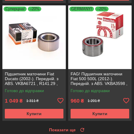
Суперціна!
–20%
GERMANY!
–20%
Підшипник маточини Fiat
FAG! Підшипник маточини
Ducato (2002-). Передній. з
Fiat 500 500L (2012-).
ABS. VKBA6721 , R141.29 ,
Передній. з ABS. VKBA3598 ,
713645040 SHAFER Австрія
R158.54 , 713690800
Готово до відправки
Готово до відправки
Німеччина!
1 049
960
₴
₴
1 311 ₴
1 201 ₴
Купити
Купити
Показати ще