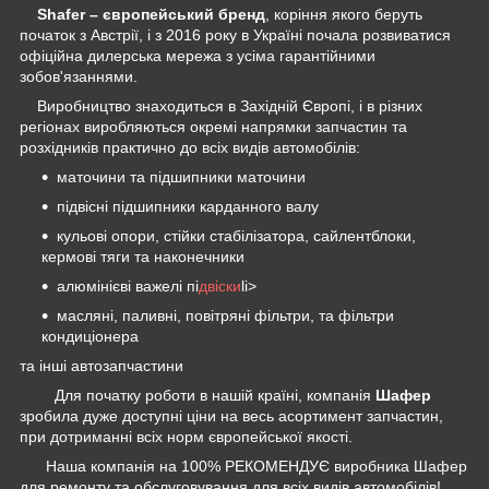
Shafer – європейський бренд
, коріння якого беруть
початок з Австрії, і з 2016 року в
Україні
почала розвиватися
офіційна дилерська мережа з усіма гарантійними
зобов'язаннями.
Виробництво знаходиться в Західній Європі, і в різних
регіонах виробляються окремі напрямки запчастин та
розхідників практично до всіх видів автомобілів:
маточини та підшипники маточини
підвісні підшипники карданного валу
кульові опори, стійки стабілізатора, сайлентблоки,
кермові тяги та наконечники
алюмінієві важелі пі
двіски
li>
масляні, паливні, повітряні фільтри, та фільтри
кондиціонера
та інші автозапчастини
Для початку роботи в нашій країні, компанія
Шафер
зробила дуже доступні ціни на весь асортимент запчастин,
при дотриманні всіх норм європейської якості.
Наша компанія на 100% РЕКОМЕНДУЄ виробника Шафер
для ремонту та обслуговування для всіх видів автомобілів!