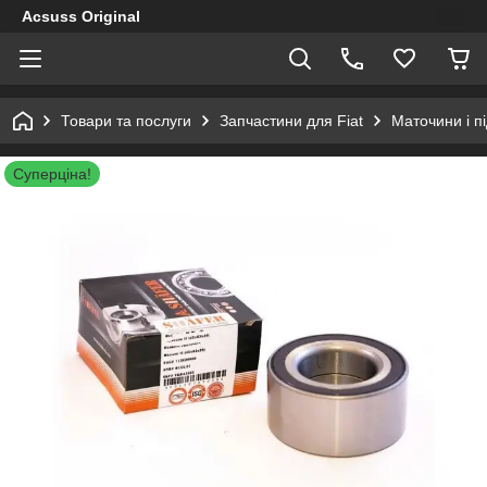
Acsuss Original
Товари та послуги
Запчастини для Fiat
Маточини і п
Суперціна!