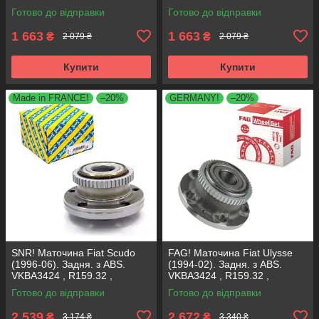
SHAFER Австрія
SHAFER Австрія
Готово до відправки
Готово до відправки
1 663
1 663
₴
₴
2 079 ₴
2 079 ₴
Купити
Купити
Made in FRANCE!
–20%
GERMANY!
–20%
SNR! Маточина Fiat Scudo
FAG! Маточина Fiat Ulysse
(1996-06). Задня. з ABS.
(1994-02). Задня. з ABS.
VKBA3424 , R159.32 ,
VKBA3424 , R159.32 ,
713630570 Франція!
713630570 Німеччина!
Готово до відправки
Готово до відправки
2 539
2 672
₴
₴
3 174 ₴
3 340 ₴