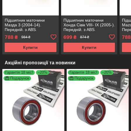
Підшипник маточини
Підшипник маточини
Підш
Мазда 3 (2004-14).
Хонда Сівік VIII- IX (2005-).
Mazd
Передній. з ABS.
Передній. з ABS.
Пере
VKBA6972 , R170.49 ,
VKBA7469 , R174.42 ,
VKBA
788
699
788
₴
₴
984 ₴
874 ₴
713615740 SHAFER
713617880 SHAFER
713
Австрія
Австрія
Авст
Купити
Купити
Акційні пропозиції та новинки
Гарантія 18 міс!
–20%
Гарантія 18 міс!
–20%
Подарунок
Подарунок