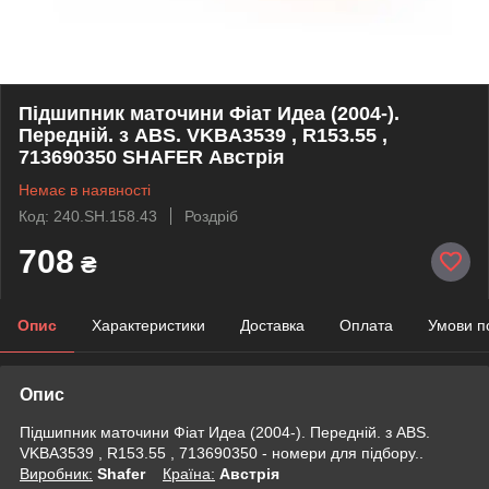
Підшипник маточини Фіат Идеа (2004-).
Передній. з ABS. VKBA3539 , R153.55 ,
713690350 SHAFER Австрія
Немає в наявності
Код: 240.SH.158.43
Роздріб
708
₴
Опис
Характеристики
Доставка
Оплата
Умови п
Опис
Підшипник маточини Фіат Идеа (2004-). Передній. з ABS.
VKBA3539 , R153.55 , 713690350 - номери для підбору..
Виробник:
Shafer
Крaїна:
Австрія