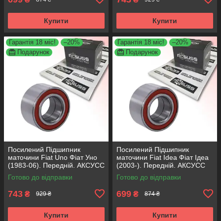
Купити
Купити
Гарантія 18 міс!
–20%
Гарантія 18 міс!
–20%
Подарунок
Подарунок
Посилений Підшипник
Посилений Підшипник
маточини Fiat Uno Фіат Уно
маточини Fiat Idea Фіат Ідеа
(1983-06). Передній. АКСУСС
(2003-). Передній. АКСУСС
Корея! VKBA1410 , R182.60 ,
Корея! VKBA3538 , R158.44 ,
Готово до відправки
Готово до відправки
713696100
713690750
743
699
₴
₴
929 ₴
874 ₴
Купити
Купити