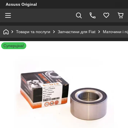
Acsuss Original
Товари та послуги
Запчастини для Fiat
Маточини і п
Суперціна!