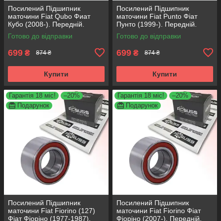
Посилений Підшипник
Посилений Підшипник
маточини Fiat Qubo Фиат
маточини Fiat Punto Фіат
Кубо (2008-). Передній.
Пунто (1999-). Передній.
АКСУСС Корея! VKBA3538 ,
АКСУСС Корея! VKBA3538 ,
Готово до відправки
Готово до відправки
R158.44 , 713690750
R158.44 , 713690750
699
699
₴
₴
874 ₴
874 ₴
Купити
Купити
Гарантія 18 міс!
–20%
Гарантія 18 міс!
–20%
Подарунок
Подарунок
Посилений Підшипник
Посилений Підшипник
маточини Fiat Fiorino (127)
маточини Fiat Fiorino Фіат
Фіат Фіоріно (1977-1987).
Фіоріно (2007-). Передній.