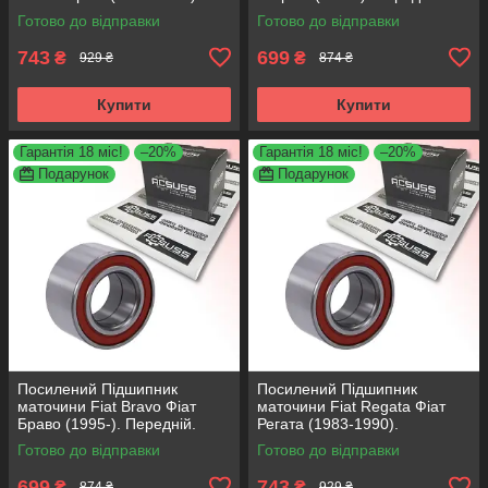
Передній. АКСУСС Корея!
АКСУСС Корея! VKBA3538 ,
Готово до відправки
Готово до відправки
VKBA1410 , R182.60 ,
R158.44 , 713690750
713696100
743
699
₴
₴
929 ₴
874 ₴
Купити
Купити
Гарантія 18 міс!
–20%
Гарантія 18 міс!
–20%
Подарунок
Подарунок
Посилений Підшипник
Посилений Підшипник
маточини Fiat Bravo Фіат
маточини Fiat Regata Фіат
Браво (1995-). Передній.
Регата (1983-1990).
АКСУСС Корея! VKBA3538 ,
Передній. АКСУСС Корея!
Готово до відправки
Готово до відправки
R158.44 , 713690750
VKBA1410 , R182.60 ,
713696100
699
743
₴
₴
874 ₴
929 ₴