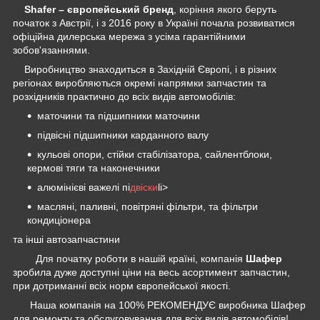
Shafer – європейський бренд
, коріння якого беруть
початок з Австрії, і з 2016 року в
Україні
почала розвиватися
офіційна дилерська мережа з усіма гарантійними
зобов'язаннями.
Виробництво знаходиться в Західній Європі, і в різних
регіонах виробляються окремі напрямки запчастин та
розхідників практично до всіх видів автомобілів:
маточини та підшипники маточини
підвісні підшипники карданного валу
кульові опори, стійки стабілізатора, сайлентблоки,
кермові тяги та наконечники
алюмінієві важелі пі
двіски
li>
масляні, паливні, повітряні фільтри, та фільтри
кондиціонера
та інші автозапчастини
Для початку роботи в нашій країні, компанія
Шафер
зробила дуже доступні ціни на весь асортимент запчастин,
при дотриманні всіх норм європейської якості.
Наша компанія на 100% РЕКОМЕНДУЄ виробника Шафер
для ремонту та обслуговування для всіх видів автомобілів!