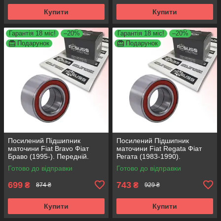
Купити
Купити
Гарантія 18 міс!
–20%
Гарантія 18 міс!
–20%
Подарунок
Подарунок
Посилений Підшипник
Посилений Підшипник
маточини Fiat Bravo Фіат
маточини Fiat Regata Фіат
Браво (1995-). Передній.
Регата (1983-1990).
АКСУСС Корея! VKBA3538 ,
Передній. АКСУСС Корея!
Готово до відправки
Готово до відправки
R158.44 , 713690750
VKBA1410 , R182.60 ,
713696100
699
743
₴
₴
874 ₴
929 ₴
Купити
Купити