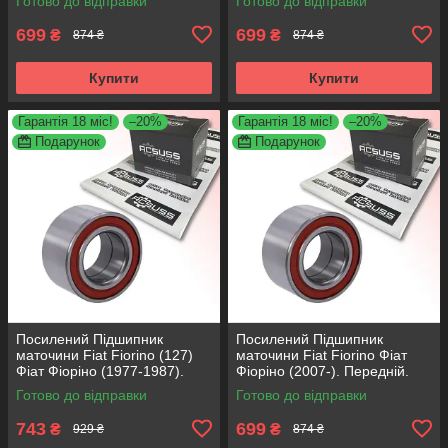
Готово до відправки
Готово до відправки
R158.44 , 713690750
R158.44 , 713690750
699
699
₴
₴
874 ₴
874 ₴
Купити
Купити
Гарантія 18 міс!
–20%
Гарантія 18 міс!
–20%
Подарунок
Подарунок
Посилений Підшипник
Посилений Підшипник
маточини Fiat Fiorino (127)
маточини Fiat Fiorino Фіат
Фіат Фіоріно (1977-1987).
Фіоріно (2007-). Передній.
Передній. АКСУСС Корея!
АКСУСС Корея! VKBA3538 ,
Готово до відправки
Готово до відправки
VKBA1410 , R182.60 ,
R158.44 , 713690750
713696100
743
699
₴
₴
929 ₴
874 ₴