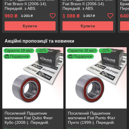
Fiat Bravo II (2006-14).
Fiat Bravo II (2006-14).
Брав
Передній. з ABS.
Передній. з ABS.
Пере
VKBA3598 , R158.54 ,
VKBA3598 , R158.54 ,
VKBA
960
1 086
640
₴
₴
1 201 ₴
1 357 ₴
713690800 Німеччина!
713690800 Франція!
713
Авст
Купити
Купити
Акційні пропозиції та новинки
Гарантія 18 міс!
–20%
Гарантія 18 міс!
–20%
Подарунок
Подарунок
Посилений Підшипник
Посилений Підшипник
маточини Fiat Qubo Фиат
маточини Fiat Punto Фіат
Кубо (2008-). Передній.
Пунто (1999-). Передній.
АКСУСС Корея! VKBA3538 ,
АКСУСС Корея! VKBA3538 ,