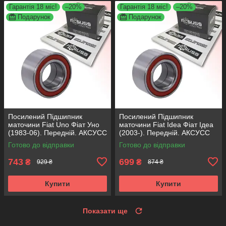
Гарантія 18 міс!
–20%
Гарантія 18 міс!
–20%
Подарунок
Подарунок
Посилений Підшипник
Посилений Підшипник
маточини Fiat Uno Фіат Уно
маточини Fiat Idea Фіат Ідеа
(1983-06). Передній. АКСУСС
(2003-). Передній. АКСУСС
Корея! VKBA1410 , R182.60 ,
Корея! VKBA3538 , R158.44 ,
Готово до відправки
Готово до відправки
713696100
713690750
743
699
₴
₴
929 ₴
874 ₴
Купити
Купити
Показати ще