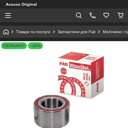
Acsuss Original
Товари та послуги
Запчастини для Fiat
Маточини і п
GERMANY!
–20%