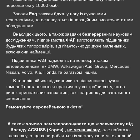
персоналом у 18000 осіб.
Заводи
Fag
завжди йдуть у ногу із сучасними
технологіями, та оснащуються інноваційним високочастотним
обладнанням.
Внаслідок цього, а також завдяки безперервним науковим
дослідженням, підприємства
ФАГ
виготовляють підшипники
будь-яких типорозмірів, від гігантських до дуже маленьких,
включаючи найменші.
Підшипники FAG надходять на конвеєри таким
автовиробникам, як BMW, Volkswagen Audi Group, Mercedes,
Nissan, Volvo, Kia, Honda та багатьом іншим.
В теперішній час підшипники та підшипникові вузли
компанії поставляються практично у всі країни світу, як на
ринок оригінальних запчастин, так і на ринок для загального
споживання.
Ремонтуйте європейською якістю!
А також хочемо вам запропонувати цю ж запчастину від
бренду ACSUSS (Корея) ,
не менш якісну
, але набагато
дешевшу, а ще вони робляться із застосуванням технологій