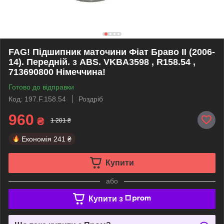
FAG! Підшипник маточини Фіат Браво II (2006-
14). Передній. з ABS. VKBA3598 , R158.54 ,
713690800 Німеччина!
Готово до відправки
Код: 197.F.158.54
Роздріб
960
₴
1 201 ₴
Економія
241 ₴
Купити
або
Купити з