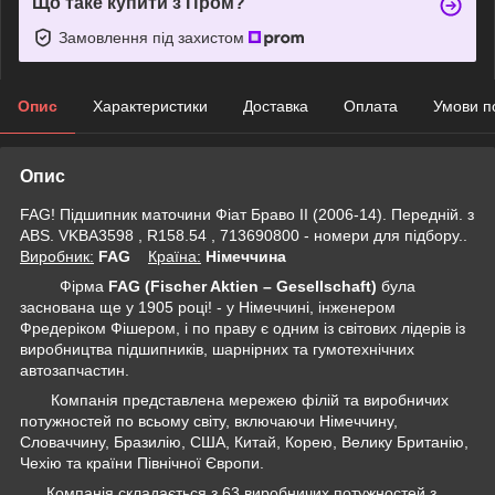
Що таке купити з Пром?
Замовлення під захистом
Опис
Характеристики
Доставка
Оплата
Умови п
Опис
FAG! Підшипник маточини Фіат Браво II (2006-14). Передній. з
ABS. VKBA3598 , R158.54 , 713690800 - номери для підбору..
Виробник:
FAG
Крaїна:
Німеччина
Фірма
FAG (Fischer Aktien – Gesellschaft)
була
заснована ще у 1905 році! - у Німеччині, інженером
Фредеріком Фішером, і по праву є одним із світових лідерів із
виробництва підшипників, шарнірних та гумотехнічних
автозапчастин.
Компанія представлена мережею філій та виробничих
потужностей по всьому світу, включаючи Німеччину,
Словаччину, Бразилію, США, Китай, Корею, Велику Британію,
Чехію та країни Північної Європи.
Компанія складається з 63 виробничих потужностей з