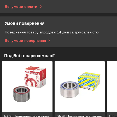
Всі умови оплати
Умови повернення
Повернення товару впродовж 14 днів за домовленістю
Всі умови повернення
Подібні товари компанії
FAG! Підшипник маточини
SNR! Підшипник маточини
Підш