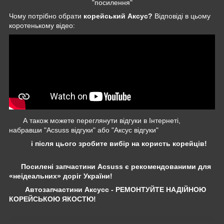
"посилення"
Чому потрібно обрати
корейський Аксус?
Відповіді в цьому
коротенькому відео:
А також можете переглянути відгуки в Інтернеті,
набравши "Acsuss відгуки" або "Аксус відгуки"
і після цього зробите вибір на користь корейців!
Посилені запчастини Acsuss є рекомендованими для
«неідеальних» доріг України!
Автозапчастини Аксусс - РЕМОНТУЙТЕ НАДІЙНОЮ
КОРЕЙСЬКОЮ ЯКОСТЮ!