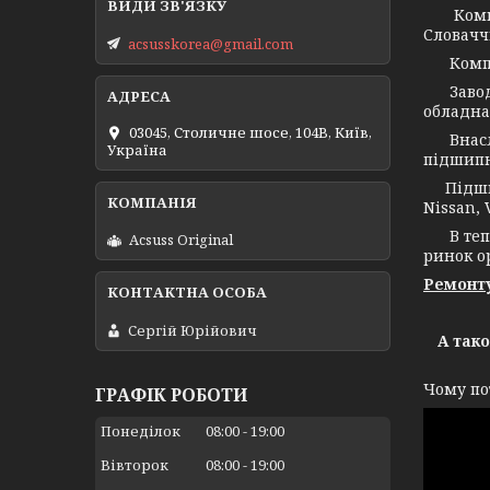
Компані
Словачч
acsusskorea@gmail.com
Компані
Заво
обладна
03045, Столичне шосе, 104B, Київ,
Внаслід
Україна
підшипн
Підшипн
Nissan, 
В тепер
Acsuss Original
ринок о
Ремонту
Сергій Юрійович
А так
Чому по
ГРАФІК РОБОТИ
Понеділок
08:00
19:00
Вівторок
08:00
19:00