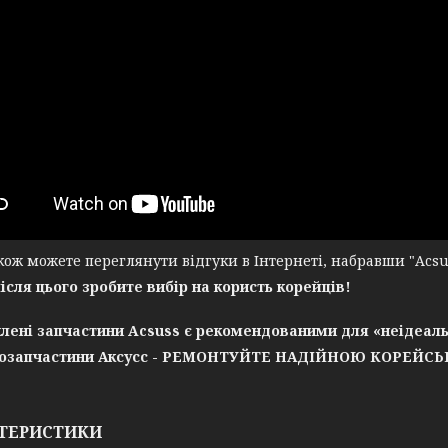
ж можете переглянути відгуки в Інтернеті, набравши "Acsuss
після цього зробите вибір на користь корейців!
лені запчастини Acsuss є рекомендованими для «неідеаль
озапчастини Аксусс - РЕМОНТУЙТЕ НАДІЙНОЮ КОРЕЙС
ТЕРИСТИКИ