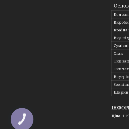
Основ
Код за
Виробн
Країна
Вид пі
Сумісні
Стан
Тип за
Тип те
Внутрі
Зовніш
Ширин
ІНФОР
Ціна:
1 19
КНОПКА
ЗВ'ЯЗКУ