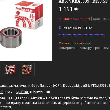
ABS. VKBA3539 , R153.55
1 191 ₴
Немає в наявності
Код:
240.F.
+380 (98) 993-71-55
повернення товару протягом 
шипник маточини Фіат Линеа (2007-). Передній. з ABS. VKBA3539 , R1
к:
FAG
Крaїна:
Німеччина
ма
FAG (Fischer Aktien – Gesellschaft)
була заснована ще у 
, і по праву є одним із світових лідерів із виробництва пі
частин.