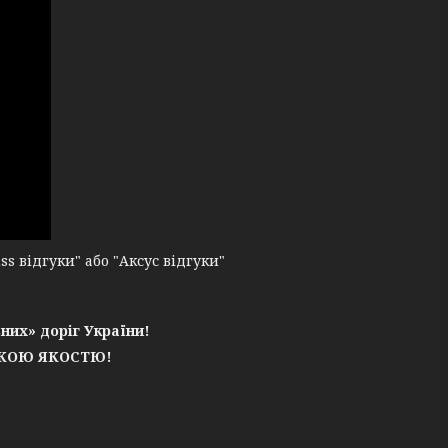
 відгуки" або "Аксус відгуки"
них» доріг України!
ЬКОЮ ЯКОСТЮ!