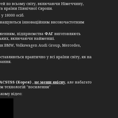
й по всьому світу, включаючи Німеччину,
а країни Північної Європи.
 18000 осіб.
оснащуються інноваційним високочастотним
дженням, підприємства
ФАГ
виготовляють
ньких, включаючи найменші.
 BMW, Volkswagen Audi Group, Mercedes,
вляються практично у всі країни світу, як на
вання.
ACSUSS (Корея) ,
не менш якісну
, але набагато
ям технологій "посилення"
кому відео: