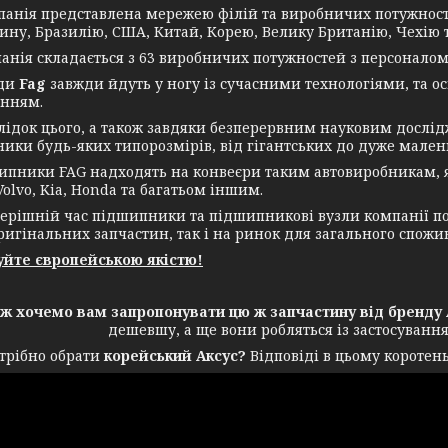
я представлена мережею філій та виробничих потужносте
ину, Бразилію, США, Китай, Корею, Велику Британію, Чехію т
я складається з 63 виробничих потужностей з персоналом у
ди
Fag
завжди йдуть у ногу із сучасними технологіями, та 
нням.
ок цього, а також завдяки безперервним науковим дослі
ики будь-яких типорозмірів, від гігантських до дуже мале
ики FAG надходять на конвеєри таким автовиробникам, як
Volvo, Kia, Honda та багатьом іншим.
ішній час підшипники та підшипникові вузли компанії поста
ригінальних запчастин, так і на ринок для загального спожи
йте європейською якістю!
ож хочемо вам запропонувати цю ж запчастину від бренду 
дешевшу, а ще вони робляться із застосуванн
трібно обрати
корейський Аксус?
Відповіді в цьому коротень