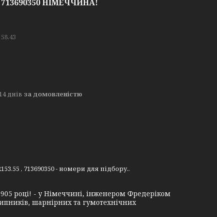
 , 713690350 НІМЕЧЧИНА!
158.43
14 днів
за домовленістю
53.55 , 713690350 - номери для підбору..
1905 році! - у Німеччині, інженером Фредеріком
дшипників, шарнірних та гумотехнічних