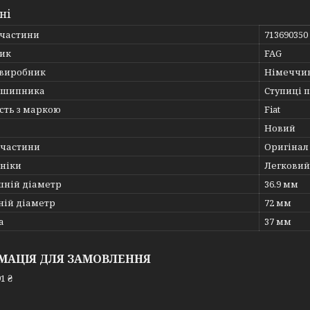
ні
пчастини
713690350
ик
FAG
 виробник
Німеччи
дшипника
Ступиці 
сть з маркою
Fiat
Новий
пчастини
Оригінал
хніки
Легковий
шній діаметр
36.9 мм
ній діаметр
72 мм
а
37 мм
МАЦІЯ ДЛЯ ЗАМОВЛЕННЯ
1 ₴