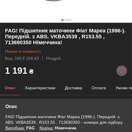
FAG! Підшипник маточини Фіат Мареа (1996-).
Передній. з ABS. VKBA3539 , R153.55 ,
713690350 Німеччина!
Немає в наявності
Код: 240.F.158.43
Роздріб
1 191
₴
Опис
Характеристики
Доставка
Оплата
Умови п
Опис
FAG! Підшипник маточини Фіат Мареа (1996-). Передній. з
ABS. VKBA3539 , R153.55 , 713690350 - номери для підбору..
Виробник:
FAG
Крaїна:
Німеччина