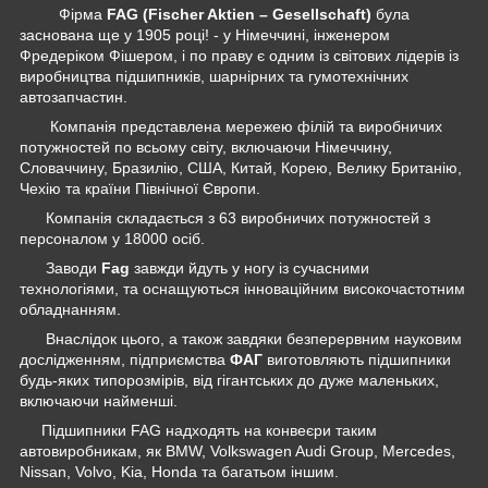
Фірма
FAG (Fischer Aktien – Gesellschaft)
була
заснована ще у 1905 році! - у Німеччині, інженером
Фредеріком Фішером, і по праву є одним із світових лідерів із
виробництва підшипників, шарнірних та гумотехнічних
автозапчастин.
Компанія представлена мережею філій та виробничих
потужностей по всьому світу, включаючи Німеччину,
Словаччину, Бразилію, США, Китай, Корею, Велику Британію,
Чехію та країни Північної Європи.
Компанія складається з 63 виробничих потужностей з
персоналом у 18000 осіб.
Заводи
Fag
завжди йдуть у ногу із сучасними
технологіями, та оснащуються інноваційним високочастотним
обладнанням.
Внаслідок цього, а також завдяки безперервним науковим
дослідженням, підприємства
ФАГ
виготовляють підшипники
будь-яких типорозмірів, від гігантських до дуже маленьких,
включаючи найменші.
Підшипники FAG надходять на конвеєри таким
автовиробникам, як BMW, Volkswagen Audi Group, Mercedes,
Nissan, Volvo, Kia, Honda та багатьом іншим.