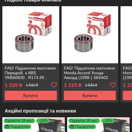
FAG! Підшипник маточини
FAG! Підшипник маточини
FAG!
Передній. з ABS.
Honda Accord Хонда
Hond
VKBA6830 , R174.89 ,
Аккорд (1998-) S84A02
(199
713806010 Німеччина!
Передній. з ABS.
з AB
1 225
1 225
1 2
₴
₴
1 532 ₴
1 532 ₴
VKBA6830 , R174.89 ,
R174
713806010 Німеччина!
Німе
Купити
Купити
Акційні пропозиції та новинки
Гарантія 18 міс!
–20%
Гарантія 18 міс!
–20%
Подарунок
Подарунок