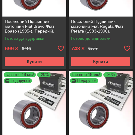
Посилений Підшипник
Посилений Підшипник
маточини Fiat Bravo Фіат
маточини Fiat Regata Фіат
Браво (1995-). Передній.
Регата (1983-1990).
АКСУСС Корея! VKBA3538 ,
Передній. АКСУСС Корея!
Готово до відправки
Готово до відправки
R158.44 , 713690750
VKBA1410 , R182.60 ,
713696100
699
743
₴
₴
874 ₴
929 ₴
Купити
Купити
Гарантія 18 міс!
–20%
Гарантія 18 міс!
–20%
Подарунок
Подарунок