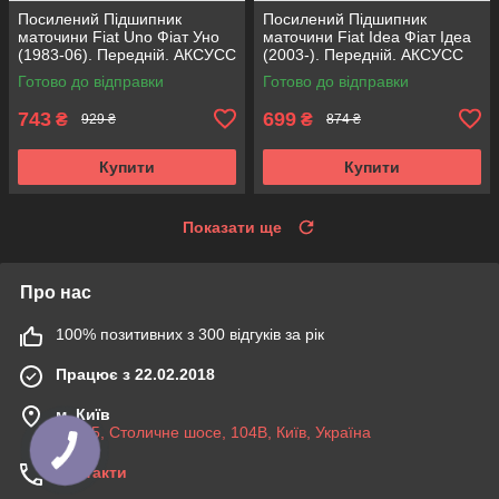
Посилений Підшипник
Посилений Підшипник
маточини Fiat Uno Фіат Уно
маточини Fiat Idea Фіат Ідеа
(1983-06). Передній. АКСУСС
(2003-). Передній. АКСУСС
Корея! VKBA1410 , R182.60 ,
Корея! VKBA3538 , R158.44 ,
Готово до відправки
Готово до відправки
713696100
713690750
743
699
₴
₴
929 ₴
874 ₴
Купити
Купити
Показати ще
Про нас
100% позитивних з 300 відгуків за рік
Працює з 22.02.2018
м. Київ
03045, Столичне шосе, 104B, Київ, Україна
Контакти