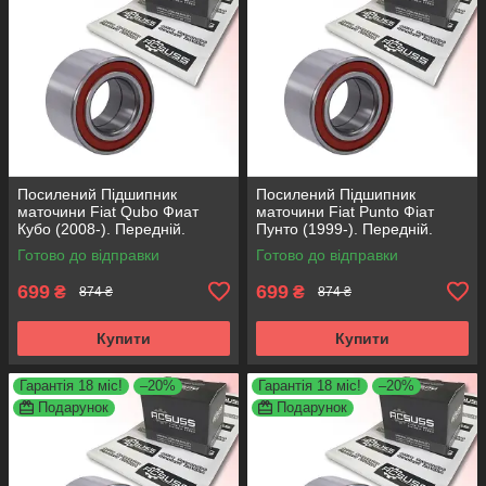
Посилений Підшипник
Посилений Підшипник
маточини Fiat Qubo Фиат
маточини Fiat Punto Фіат
Кубо (2008-). Передній.
Пунто (1999-). Передній.
АКСУСС Корея! VKBA3538 ,
АКСУСС Корея! VKBA3538 ,
Готово до відправки
Готово до відправки
R158.44 , 713690750
R158.44 , 713690750
699
699
₴
₴
874 ₴
874 ₴
Купити
Купити
Гарантія 18 міс!
–20%
Гарантія 18 міс!
–20%
Подарунок
Подарунок