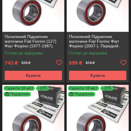
Посилений Підшипник
Посилений Підшипник
маточини Fiat Fiorino (127)
маточини Fiat Fiorino Фіат
Фіат Фіоріно (1977-1987).
Фіоріно (2007-). Передній.
Передній. АКСУСС Корея!
АКСУСС Корея! VKBA3538 ,
Готово до відправки
Готово до відправки
VKBA1410 , R182.60 ,
R158.44 , 713690750
713696100
743
699
₴
₴
929 ₴
874 ₴
Купити
Купити
Гарантія 18 міс!
–20%
Гарантія 18 міс!
–20%
Подарунок
Подарунок