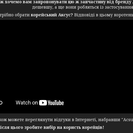
ож хочемо вам запропонувати цю ж запчастину від бренду 
дешевшу, а ще вони робляться із застосуванн
трібно обрати
корейський Аксус?
Відповіді в цьому коротень
ж можете переглянути відгуки в Інтернеті, набравши "Acsuss
після цього зробите вибір на користь корейців!