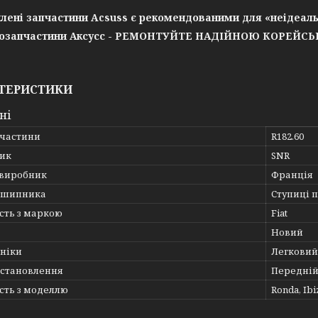
лені запчастини Acsuss є рекомендованими для «неідеаль
озапчастини Аксусс - РЕМОНТУЙТЕ НАДІЙНОЮ КОРЕЙС
ТЕРИСТИКИ
ні
пчастини
R182.60
ик
SNR
 виробник
Франція
дшипника
Ступиці 
сть з маркою
Fiat
Новий
хніки
Легковий
встановлення
Передній
сть з моделлю
Ronda, Ibi