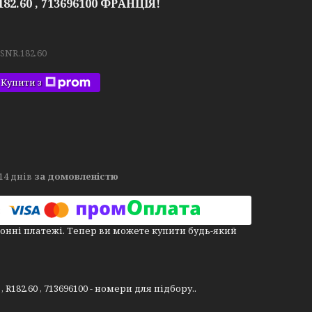
82.60 , 713696100 ФРАНЦІЯ!
.SNR.182.60
Купити з
14 днів
за домовленістю
онні платежі. Тепер ви можете купити будь-який
R182.60 , 713696100 - номери для підбору..