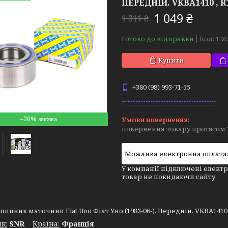
ПЕРЕДНІЙ. VKBA1410 , R1
1 049 ₴
1 311 ₴
Готово до відправки
Код:
126
Купити
+380 (98) 993-71-55
–20%
повернення товару протягом 
У компанії підключені електр
товар не покидаючи сайту.
ипник маточини Fiat Uno Фіат Уно (1983-06-). Передній. VKBA1410 , 
к:
SNR
Крaїна:
Франція