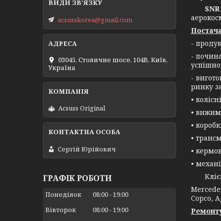
SNR 
аерокос
acsusskorea@gmail.com
Постача
- проду
- почин
03045, Столичне шосе, 104B, Київ,
успішно
Україна
- вигот
ринку з
• колісн
Acsuss Original
• вижим
• короб
• трансм
Сергій Юрійович
• кермо
• механі
Клієнта
ГРАФІК РОБОТИ
Mercedes
Понеділок
08:00
19:00
Copco, A
Вівторок
08:00
19:00
Ремонту