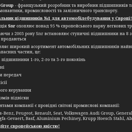
Group
- французький розробник та виробник підшипників т
монавтики, промисловості та залізничного транспорту.
льник підшипників №1 для автомобілебудування у Європі!
кція
Snr
охоплює понад 95 % європейського парку легкових тр
аючи з 2003 року Snr встановлює ступичні підшипники на 8 з
 продаються
овляє широкий асортимент автомобільних підшипників найви
апасних частин, це:
і підшипники 1-го, 2-го та 3-го поколінь
ні
ки передач
ісії
вого керування
змів підвіски
ми компанії є провідні світові промислові компанії:
-Benz, Peugeot, Renault, Seat, Volkswagen Audi Group, General E
gfa-Gevaert, Basf, Aluminium Pechiney, Krupp Hoesch Stahl, Ab
йте європейською якістю!