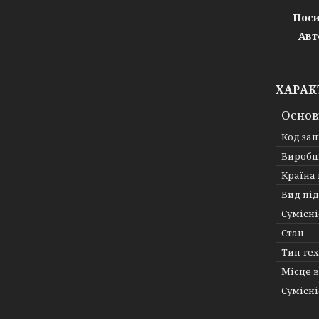
Поси
Авт
ХАРАК
Основ
Код за
Виробн
Країна
Вид пі
Сумісні
Стан
Тип те
Місце 
Сумісні