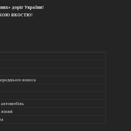
них» доріг України!
ЬКОЮ ЯКОСТЮ!
переднього колеса
 автомобіль
 лівий
za