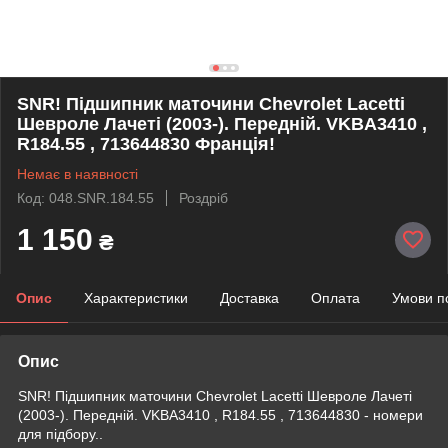
SNR! Підшипник маточини Chevrolet Lacetti
Шевроле Лачеті (2003-). Передній. VKBA3410 ,
R184.55 , 713644830 Франція!
Немає в наявності
Код: 048.SNR.184.55
Роздріб
1 150
₴
Опис
Характеристики
Доставка
Оплата
Умови п
Опис
SNR! Підшипник маточини Chevrolet Lacetti Шевроле Лачеті
(2003-). Передній. VKBA3410 , R184.55 , 713644830 - номери
для підбору..