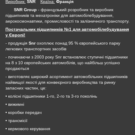
Виробник:
SNR
Крaїна:
Франція
SNR Group
- французький розробник та виробник
підшипників та мехатроніки для автомобілебудування,
аерокосмонавтики, промисловості та залізничного транспорту.
Постачальник підшипників №1 для автомобілебудування
у Європі!
- продукція
Snr
охоплює понад 95 % європейського парку
легкових транспортних засобів
- починаючи з 2003 року Snr встановлює ступичні підшипники
на 8 з 10 європейських автомобілів, що найбільш успішно
продаються
- виготовляє широкий асортимент автомобільних підшипників
найвищої якості для конвеєрного виробництва та ринку
запасних частин, це:
• колісні підшипники 1-го, 2-го та 3-го поколінь
• вижимні
• коробки передач
• трансмісії
• кермового керування