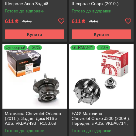
Шевроле Авео Задній.
Шевроле Спарк (2010-).
АКСУСС Корея! VKBA3525 ,
Задній. АКСУСС Корея!
Готово до відправки
Готово до відправки
R155.89 , 713630300
VKBA3525 , R155.89 ,
713630300
611
611
₴
₴
764 ₴
764 ₴
Купити
Купити
Суперціна!
–20%
GERMANY!
–20%
Маточина Chevrolet Orlando
FAG! Маточина
(2011-). Задня. Диск R16 з
Chevrolet Cruze J300 (2009-).
ABS. VKBA7493 , R153.69 ,
Передня. з ABS. VKBA6714 ,
713645020 SHAFER Австрія
R153.66 , 713644910
Готово до відправки
Готово до відправки
Німеччина!