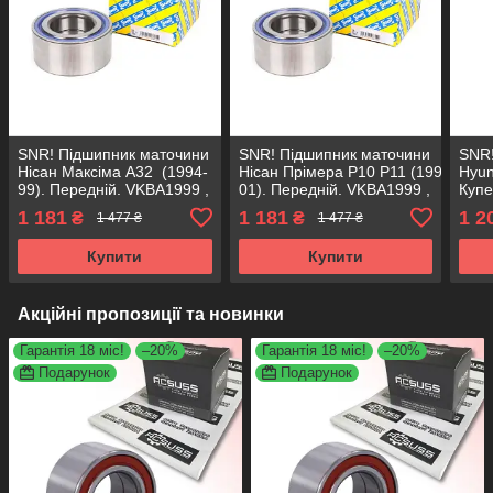
SNR! Підшипник маточини
SNR! Підшипник маточини
SNR!
Нісан Максіма A32 (1994-
Нісан Прімера P10 P11 (1990-
Hyu
99). Передній. VKBA1999 ,
01). Передній. VKBA1999 ,
Купе
R168.26 , 713613710
R168.26 , 713613710
VKBA
1 181
1 181
1 2
₴
₴
1 477 ₴
1 477 ₴
Франція!
Франція!
7136
Купити
Купити
Акційні пропозиції та новинки
Гарантія 18 міс!
–20%
Гарантія 18 міс!
–20%
Подарунок
Подарунок