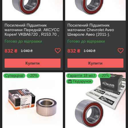
Посилений Підшипник
Посилений Підшипник
маточини Передній. АКСУСС
маточини Chevrolet Aveo
Корея! VKBA6720 , R153.70 ,
Шевроле Авео (2011-).
713644970
Передній. АКСУСС Корея!
Готово до відправки
Готово до відправки
VKBA6720 , R153.70 ,
713644970
832
832
₴
₴
1 040 ₴
1 040 ₴
Купити
Купити
Суперціна!
–20%
Гарантія 18 міс!
–20%
Подарунок