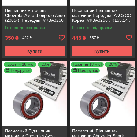
Підшипник маточини
Посилений Підшипник
Chevrolet Aveo Шевроле Авео
маточини Передній. АКСУСС
(2005-). Передній. VKBA3256
Корея! VKBA3256 , R153.14 ,
, R153.14 , 713644160
713644160
Готово до відправки
Готово до відправки
SHAFER Австрія
350
445
₴
₴
437 ₴
557 ₴
Купити
Купити
Гарантія 18 міс!
–20%
Гарантія 18 міс!
–20%
Подарунок
Подарунок
Посилений Підшипник
Посилений Підшипник
маточини Chevrolet Aveo
маточини Chevrolet Spark