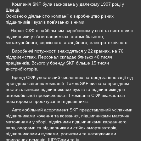
Компанія
SKF
була заснована у далекому 1907 році у
Швеції.
Основною діяльністю компанії є виробництво різних
підшипників і вузлів пов'язаних з ними.
Наразі СКФ є найбільшим виробником у світі та виготовляє
підшипники у п'яти напрямках: автомобільного,
металургійного, сервісного, авіаційного, електротехнічного.
Виробничі потужності знаходяться у 22 країнах, на 76
підприємствах. Персонал складає близько 40 тисяч
працівників. Всього у бренду SKF більше 15 тисяч
дистриб'юторів.
Бренд СКФ удостоєний численних нагород за інновації від
провідних світових компаній. Також SKF визнана провідним
постачальником підшипникових вузлів та підшипників для
автомобільної промисловості. І компанія СКФ вважається
новатором із проектування підшипників.
Автомобільний асортимент SKF представлений усілякими
підшипниками кочення та ковзання, підшипниками маточин,
маточинами у зборі, підвісними підшипниками карданного
валу, опорами та підшипниками стійок амортизаторів,
підшипниковими вузлами, роликами та натягувачами
приводних ременів, ШРУСами та ін.