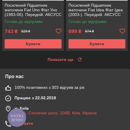
Посилений Підшипник
Посилений Підшипник
маточини Fiat Uno Фіат Уно
маточини Fiat Idea Фіат Ідеа
(1983-06). Передній. АКСУСС
(2003-). Передній. АКСУСС
Корея! VKBA1410 , R182.60 ,
Корея! VKBA3538 , R158.44 ,
Готово до відправки
Готово до відправки
713696100
713690750
743
699
₴
₴
929 ₴
874 ₴
Купити
Купити
Показати ще
Про нас
100% позитивних з 303 відгуків за рік
Працює з 22.02.2018
м. Київ
03045, Столичне шосе, 104B, Київ, Україна
КНОПКА
ЗВ'ЯЗКУ
Контакти