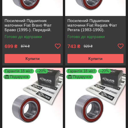
Посилений Підшипник
Посилений Підшипник
маточини Fiat Bravo Фіат
маточини Fiat Regata Фіат
Браво (1995-). Передній.
Регата (1983-1990).
АКСУСС Корея! VKBA3538 ,
Передній. АКСУСС Корея!
Готово до відправки
Готово до відправки
R158.44 , 713690750
VKBA1410 , R182.60 ,
713696100
699
743
₴
₴
874 ₴
929 ₴
Купити
Купити
Гарантія 18 міс!
–20%
Гарантія 18 міс!
–20%
Подарунок
Подарунок