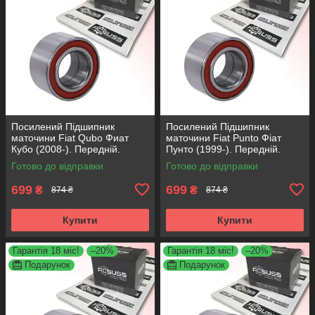
Посилений Підшипник
Посилений Підшипник
маточини Fiat Qubo Фиат
маточини Fiat Punto Фіат
Кубо (2008-). Передній.
Пунто (1999-). Передній.
АКСУСС Корея! VKBA3538 ,
АКСУСС Корея! VKBA3538 ,
Готово до відправки
Готово до відправки
R158.44 , 713690750
R158.44 , 713690750
699
699
₴
₴
874 ₴
874 ₴
Купити
Купити
Гарантія 18 міс!
–20%
Гарантія 18 міс!
–20%
Подарунок
Подарунок