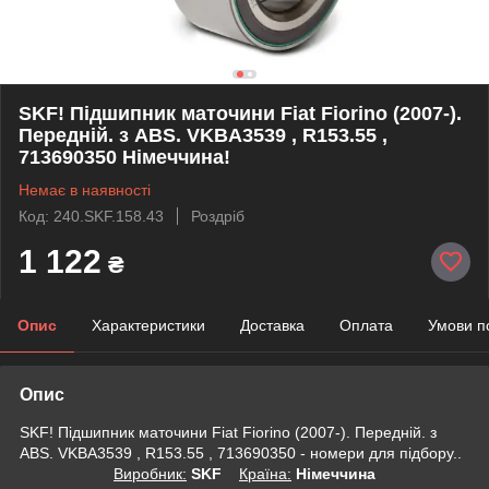
SKF! Підшипник маточини Fiat Fiorino (2007-).
Передній. з ABS. VKBA3539 , R153.55 ,
713690350 Німеччина!
Немає в наявності
Код: 240.SKF.158.43
Роздріб
1 122
₴
Опис
Характеристики
Доставка
Оплата
Умови п
Опис
SKF! Підшипник маточини Fiat Fiorino (2007-). Передній. з
ABS. VKBA3539 , R153.55 , 713690350 - номери для підбору..
Виробник:
SKF
Крaїна:
Німеччина