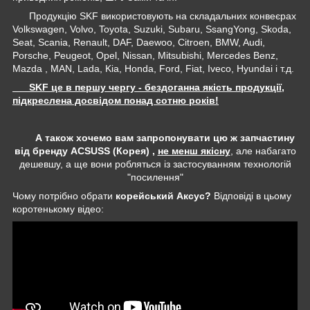
Продукцію SKF використовують на складальних конвеєрах
Volkswagen, Volvo, Toyota, Suzuki, Subaru, SsangYong, Skoda,
Seat, Scania, Renault, DAF, Daewoo, Citroen, BMW, Audi,
Porsche, Peugeot, Opel, Nissan, Mitsubishi, Mercedes Benz,
Mazda , MAN, Lada, Kia, Honda, Ford, Fiat, Iveco, Hyundai і т.д.
SKF це в першу чергу - бездоганна якість продукції,
підкреслена досвідом понад сотню років!
А також хочемо вам запропонувати цю ж запчастину
від бренду ACSUSS (Корея) ,
не менш якісну
, але набагато
дешевшу, а ще вони робляться із застосуванням технологій
"посилення"
Чому потрібно обрати
корейський Аксус?
Відповіді в цьому
коротенькому відео: