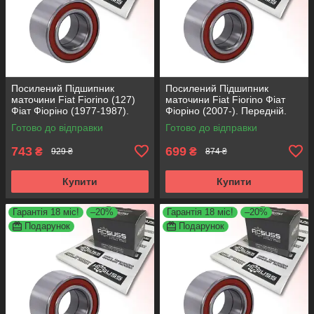
Посилений Підшипник
Посилений Підшипник
маточини Fiat Fiorino (127)
маточини Fiat Fiorino Фіат
Фіат Фіоріно (1977-1987).
Фіоріно (2007-). Передній.
Передній. АКСУСС Корея!
АКСУСС Корея! VKBA3538 ,
Готово до відправки
Готово до відправки
VKBA1410 , R182.60 ,
R158.44 , 713690750
713696100
743
699
₴
₴
929 ₴
874 ₴
Купити
Купити
Гарантія 18 міс!
–20%
Гарантія 18 міс!
–20%
Подарунок
Подарунок