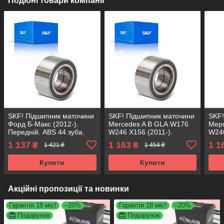
Подібні товари компанії
SKF! Підшипник маточини
SKF! Підшипник маточини
SKF!
Форд Б-Макс (2012-).
Mercedes A B GLA W176
Мер
Передній. ABS 44 зуба.
W246 X156 (2011-).
W246
VKBA6653 , R170.44 ,
Передній. з ABS.
Пере
1 137
1 163
1 1
₴
₴
1 421 ₴
1 454 ₴
713615730 Німеччина!
VKBA6785 , R151.58 ,
VKBA
713668080 Німеччина!
7136
Купити
Купити
Акційні пропозиції та новинки
Гарантія 18 міс!
–20%
Гарантія 18 міс!
–20%
Подарунок
Подарунок