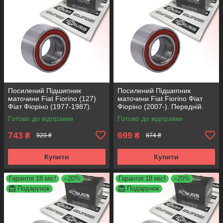
Посилений Підшипник
Посилений Підшипник
маточини Fiat Fiorino (127)
маточини Fiat Fiorino Фіат
Фіат Фіоріно (1977-1987).
Фіоріно (2007-). Передній.
Передній. АКСУСС Корея!
АКСУСС Корея! VKBA3538 ,
Готово до відправки
Готово до відправки
VKBA1410 , R182.60 ,
R158.44 , 713690750
713696100
743
699
₴
₴
929 ₴
874 ₴
Купити
Купити
Гарантія 18 міс!
–20%
Гарантія 18 міс!
–20%
Подарунок
Подарунок