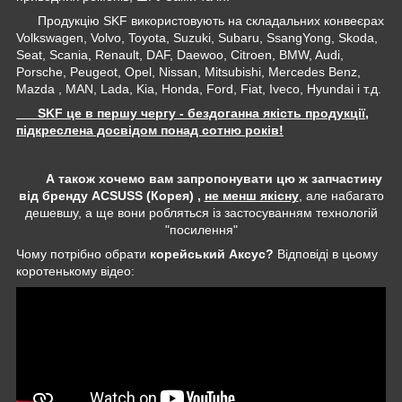
Продукцію SKF використовують на складальних конвеєрах
Volkswagen, Volvo, Toyota, Suzuki, Subaru, SsangYong, Skoda,
Seat, Scania, Renault, DAF, Daewoo, Citroen, BMW, Audi,
Porsche, Peugeot, Opel, Nissan, Mitsubishi, Mercedes Benz,
Mazda , MAN, Lada, Kia, Honda, Ford, Fiat, Iveco, Hyundai і т.д.
SKF це в першу чергу - бездоганна якість продукції,
підкреслена досвідом понад сотню років!
А також хочемо вам запропонувати цю ж запчастину
від бренду ACSUSS (Корея) ,
не менш якісну
, але набагато
дешевшу, а ще вони робляться із застосуванням технологій
"посилення"
Чому потрібно обрати
корейський Аксус?
Відповіді в цьому
коротенькому відео: