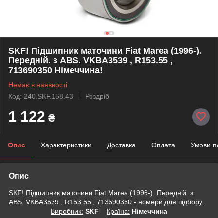
SKF! Підшипник маточини Fiat Marea (1996-).
Передній. з ABS. VKBA3539 , R153.55 ,
713690350 Німеччина!
Немає в наявності
Код: 240.SKF.158.43
Роздріб
1 122
₴
Опис
Характеристики
Доставка
Оплата
Умови п
Опис
SKF! Підшипник маточини Fiat Marea (1996-). Передній. з
ABS. VKBA3539 , R153.55 , 713690350 - номери для підбору..
Виробник:
SKF
Крaїна:
Німеччина