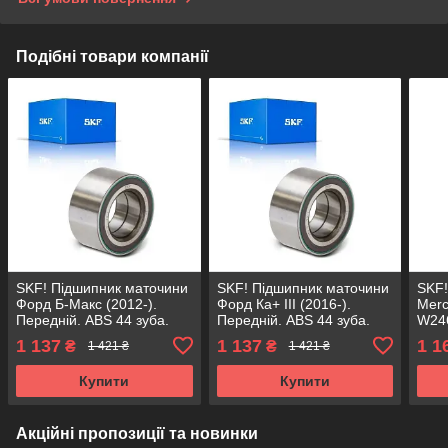
Подібні товари компанії
SKF! Підшипник маточини
SKF! Підшипник маточини
SKF!
Форд Б-Макс (2012-).
Форд Ка+ III (2016-).
Merc
Передній. ABS 44 зуба.
Передній. ABS 44 зуба.
W246
VKBA6653 , R170.44 ,
VKBA6653 , R170.44 ,
Пере
1 137
1 137
1 1
₴
₴
1 421 ₴
1 421 ₴
713615730 Німеччина!
713615730 Німеччина!
VKBA
7136
Купити
Купити
Акційні пропозиції та новинки