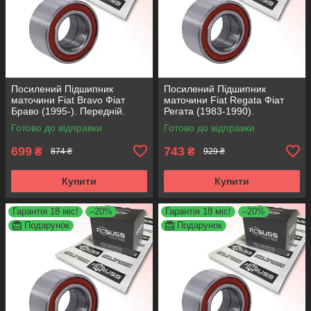
Посилений Підшипник
Посилений Підшипник
маточини Fiat Bravo Фіат
маточини Fiat Regata Фіат
Браво (1995-). Передній.
Регата (1983-1990).
АКСУСС Корея! VKBA3538 ,
Передній. АКСУСС Корея!
Готово до відправки
Готово до відправки
R158.44 , 713690750
VKBA1410 , R182.60 ,
713696100
699
743
₴
₴
874 ₴
929 ₴
Купити
Купити
Гарантія 18 міс!
–20%
Гарантія 18 міс!
–20%
Подарунок
Подарунок