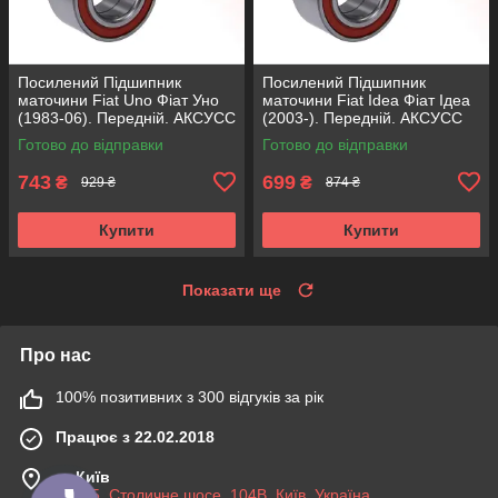
Посилений Підшипник
Посилений Підшипник
маточини Fiat Uno Фіат Уно
маточини Fiat Idea Фіат Ідеа
(1983-06). Передній. АКСУСС
(2003-). Передній. АКСУСС
Корея! VKBA1410 , R182.60 ,
Корея! VKBA3538 , R158.44 ,
Готово до відправки
Готово до відправки
713696100
713690750
743
699
₴
₴
929 ₴
874 ₴
Купити
Купити
Показати ще
Про нас
100% позитивних з 300 відгуків за рік
Працює з 22.02.2018
м. Київ
03045, Столичне шосе, 104B, Київ, Україна