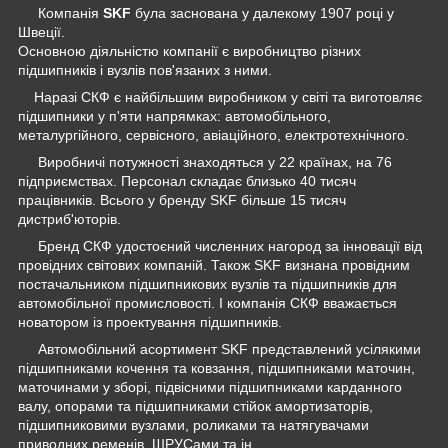
Компанія
SKF
була заснована у далекому 1907 році у
Швеції.
Основною діяльністю компанії є виробництво різних
підшипників і вузлів пов'язаних з ними.
Наразі СКФ є найбільшим виробником у світі та виготовляє
підшипники у п'яти напрямках: автомобільного,
металургійного, сервісного, авіаційного, електротехнічного.
Виробничі потужності знаходяться у 22 країнах, на 76
підприємствах. Персонал складає близько 40 тисяч
працівників. Всього у бренду SKF більше 15 тисяч
дистриб'юторів.
Бренд СКФ удостоєний численних нагород за інновації від
провідних світових компаній. Також SKF визнана провідним
постачальником підшипникових вузлів та підшипників для
автомобільної промисловості. І компанія СКФ вважається
новатором із проектування підшипників.
Автомобільний асортимент SKF представлений усілякими
підшипниками кочення та ковзання, підшипниками маточин,
маточинами у зборі, підвісними підшипниками карданного
валу, опорами та підшипниками стійок амортизаторів,
підшипниковими вузлами, роликами та натягувачами
приводних ременів, ШРУСами та ін.