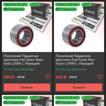
Гарантія 18 міс!
–20%
Гарантія 18 міс!
–20%
Подарунок
Подарунок
Посилений Підшипник
Посилений Підшипник
маточини Fiat Qubo Фиат
маточини Fiat Punto Фіат
Кубо (2008-). Передній.
Пунто (1999-). Передній.
АКСУСС Корея! VKBA3538 ,
АКСУСС Корея! VKBA3538 ,
Готово до відправки
Готово до відправки
R158.44 , 713690750
R158.44 , 713690750
699
699
₴
₴
874 ₴
874 ₴
Купити
Купити
Гарантія 18 міс!
–20%
Гарантія 18 міс!
–20%
Подарунок
Подарунок