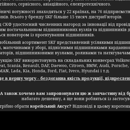
ійного, сервісного, авіаційного, електротехнічного.
чі потужності знаходяться у 22 країнах, на 76 підприємств
ків. Всього у бренду SKF більше 15 тисяч дистриб'юторів.
КФ удостоєний численних нагород за інновації від провідн
им постачальником підшипникових вузлів та підшипників дл
ься новатором із проектування підшипників.
ільний асортимент SKF представлений усілякими підшип
, маточинами у зборі, підвісними підшипниками карданног
аторів, підшипниковими вузлами, роликами та натягувачам
ію SKF використовують на складальних конвеєрах Volkswagen
eat, Scania, Renault, DAF, Daewoo, Citroen, BMW, Audi, Porsche,
MAN, Lada, Kia, Honda, Ford, Fiat, Iveco, Hyundai і т.д.
в першу чергу - бездоганна якість продукції, підкреслен
акож хочемо вам запропонувати цю ж запчастину від бр
набагато дешевшу, а ще вони робляться із застос
трібно обрати
корейський Аксус?
Відповіді в цьому коротень