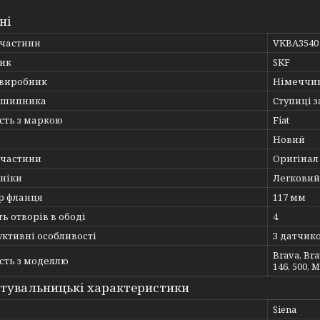
ні
пчастини
VKBA3540
ик
SKF
 виробник
Німеччи
дшипника
Ступиці 
сть з маркою
Fiat
Новий
пчастини
Оригінал
хніки
Легковий
р фланця
117 мм
ть отворів в ободі
4
ктивні особливості
З датчик
Brava, Brav
сть з моделлю
146, 500, M
тувальницькі характеристики
ь
Siena