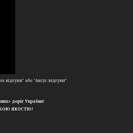
 відгуки" або "Аксус відгуки"
них» доріг України!
ЬКОЮ ЯКОСТЮ!