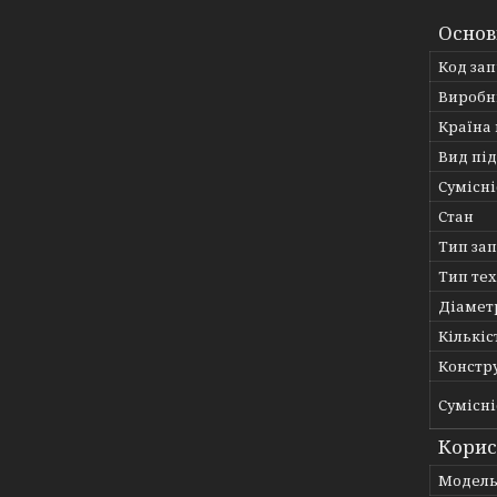
Основ
Код за
Виробн
Країна
Вид пі
Сумісні
Стан
Тип за
Тип те
Діамет
Кількіс
Констру
Сумісні
Корис
Мoдел