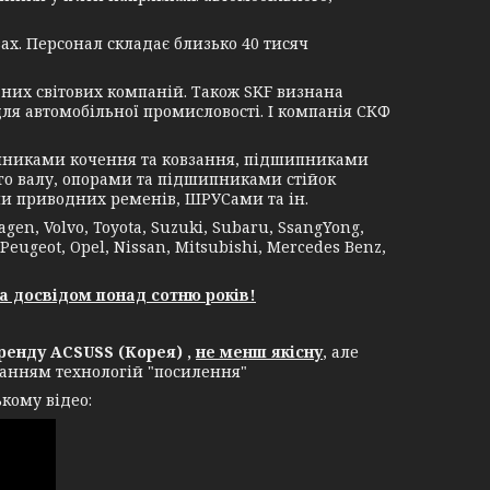
ах. Персонал складає близько 40 тисяч
их світових компаній. Також SKF визнана
я автомобільної промисловості. І компанія СКФ
никами кочення та ковзання, підшипниками
о валу, опорами та підшипниками стійок
и приводних ременів, ШРУСами та ін.
, Volvo, Toyota, Suzuki, Subaru, SsangYong,
 Peugeot, Opel, Nissan, Mitsubishi, Mercedes Benz,
а досвідом понад сотню років!
енду ACSUSS (Корея) ,
не менш якісну
, але
уванням технологій "посилення"
кому відео: