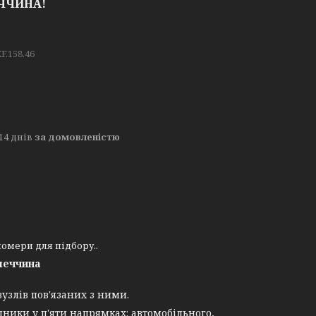
МЕЧЧИНА!
F.158.46
14 днів
за домовленістю
- номери для підбору..
меччина
узлів пов'язаних з ними.
ники у п'яти напрямках: автомобільного,