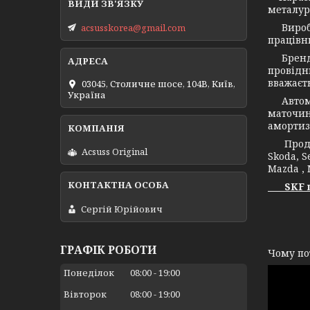
металург
Виробни
acsusskorea@gmail.com
працівни
Бренд С
провідн
вважаєт
03045, Столичне шосе, 104B, Київ,
Україна
Автомоб
маточин
амортиз
Продукц
Acsuss Original
Skoda, S
Mazda , 
SKF це 
Сергій Юрійович
А т
ГРАФІК РОБОТИ
Чому по
Понеділок
08:00
19:00
Вівторок
08:00
19:00