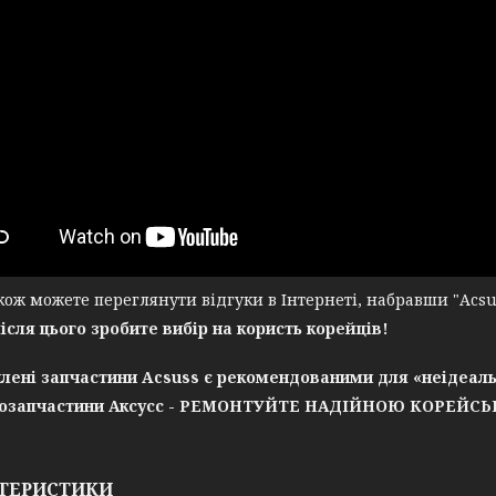
ж можете переглянути відгуки в Інтернеті, набравши "Acsuss
після цього зробите вибір на користь корейців!
лені запчастини Acsuss є рекомендованими для «неідеаль
озапчастини Аксусс - РЕМОНТУЙТЕ НАДІЙНОЮ КОРЕЙС
ТЕРИСТИКИ