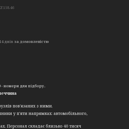
F.158.46
14 днів
за домовленістю
0 - номери для підбору..
меччина
узлів пов'язаних з ними.
ники у п'яти напрямках: автомобільного,
ах. Персонал складає близько 40 тисяч