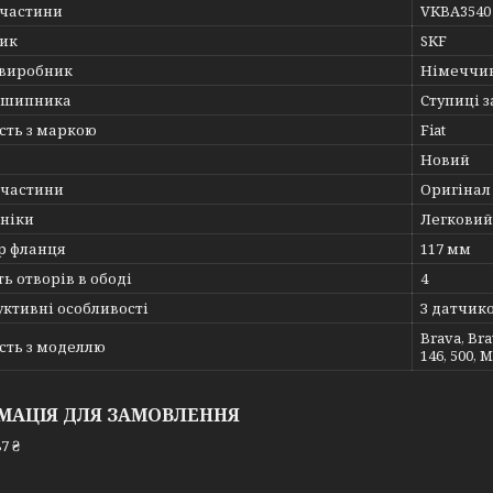
пчастини
VKBA3540
ик
SKF
 виробник
Німеччи
дшипника
Ступиці 
сть з маркою
Fiat
Новий
пчастини
Оригінал
хніки
Легковий
р фланця
117 мм
ть отворів в ободі
4
ктивні особливості
З датчик
Brava, Brav
сть з моделлю
146, 500, M
МАЦІЯ ДЛЯ ЗАМОВЛЕННЯ
7 ₴