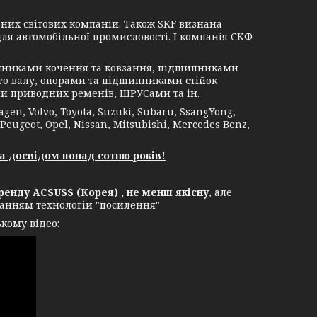
их світових компаній. Також SKF визнана
я автомобільної промисловості. І компанія СКФ
никами кочення та ковзання, підшипниками
о валу, опорами та підшипниками стійок
и приводних ременів, ШРУСами та ін.
, Volvo, Toyota, Suzuki, Subaru, SsangYong,
 Peugeot, Opel, Nissan, Mitsubishi, Mercedes Benz,
а досвідом понад сотню років!
енду ACSUSS (Корея) ,
не менш якісну
, але
уванням технологій "посилення"
кому відео: