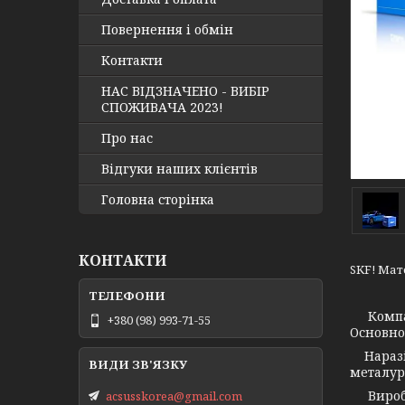
Повернення і обмін
Контакти
НАС ВІДЗНАЧЕНО - ВИБІР
СПОЖИВАЧА 2023!
Про нас
Відгуки наших клієнтів
Головна сторінка
КОНТАКТИ
SKF! Мато
Компа
+380 (98) 993-71-55
Основно
Наразі 
металург
Виробни
acsusskorea@gmail.com