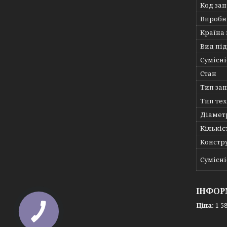
Код за
Виробн
Країна
Вид пі
Сумісні
Стан
Тип за
Тип те
Діамет
Кількіс
Констру
Сумісні
ІНФОР
Ціна:
1 58