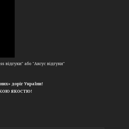
 відгуки" або "Аксус відгуки"
них» доріг України!
ЬКОЮ ЯКОСТЮ!