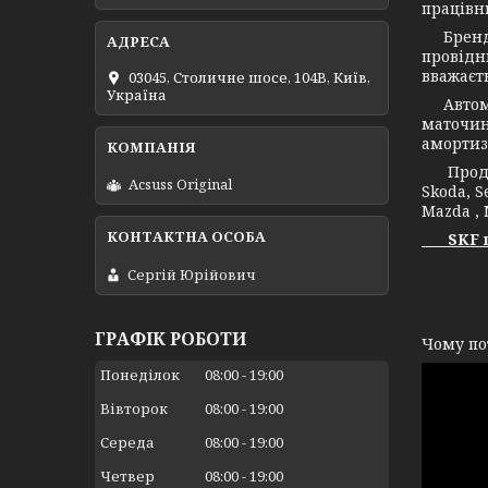
працівни
Бренд С
провідн
вважаєт
03045, Столичне шосе, 104B, Київ,
Україна
Автомоб
маточин
амортиз
Продукц
Acsuss Original
Skoda, S
Mazda , 
SKF це 
Сергій Юрійович
А т
ГРАФІК РОБОТИ
Чому по
Понеділок
08:00
19:00
Вівторок
08:00
19:00
Середа
08:00
19:00
Четвер
08:00
19:00