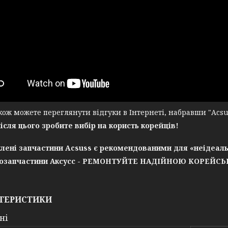
ж можете переглянути відгуки в Інтернеті, набравши "Acsuss
після цього зробите вибір на користь корейців!
лені запчастини Acsuss є рекомендованими для «неідеаль
озапчастини Аксусс - РЕМОНТУЙТЕ НАДІЙНОЮ КОРЕЙС
ТЕРИСТИКИ
ні