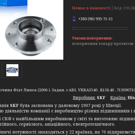
Немає в наявності
Код:
195.SK
+380 (98) 993-71-55
повернення товару протягом 
чина Фіат Линеа (2006-). Задня. з ABS. VKBA3540 , R158.46 , 71369071
Виробник:
SKF
Крaїна:
Ні
нія
SKF
була заснована у далекому 1907 році у Швеції.
ю діяльністю компанії є виробництво різних підшипників і в
СКФ є найбільшим виробником у світі та виготовляє підшип
ійного, сервісного, авіаційного, електротехнічного.
чі потужності знаходяться у 22 країнах, на 76 підприємств