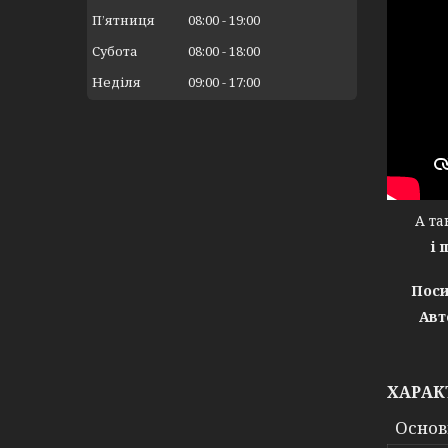
Пʼятниця
08:00
19:00
Субота
08:00
18:00
Неділя
09:00
17:00
А тако
і 
Поси
Авт
ХАРАК
Основ