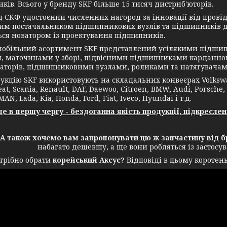
ків. Всього у бренду SKF більше 15 тисяч дистриб'юторів.
КФ удостоєний численних нагород за інновації від провідн
им постачальником підшипникових вузлів та підшипників дл
ься новатором із проектування підшипників.
ільний асортимент SKF представлений усілякими підшип
, маточинами у зборі, підвісними підшипниками карданног
аторів, підшипниковими вузлами, роликами та натягувачам
ію SKF використовують на складальних конвеєрах Volkswagen
eat, Scania, Renault, DAF, Daewoo, Citroen, BMW, Audi, Porsche,
MAN, Lada, Kia, Honda, Ford, Fiat, Iveco, Hyundai і т.д.
в першу чергу - бездоганна якість продукції, підкреслен
акож хочемо вам запропонувати цю ж запчастину від бр
набагато дешевшу, а ще вони робляться із застос
трібно обрати
корейський Аксус?
Відповіді в цьому коротень