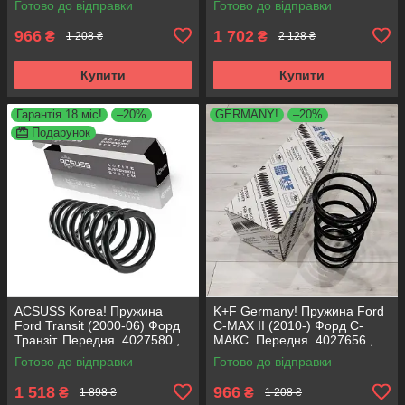
Готово до відправки
Готово до відправки
Корея
Німеччина
966
1 702
₴
₴
1 208 ₴
2 128 ₴
Купити
Купити
Гарантія 18 міс!
–20%
GERMANY!
–20%
Подарунок
ACSUSS Korea! Пружина
K+F Germany! Пружина Ford
Ford Transit (2000-06) Форд
C-MAX II (2010-) Форд С-
Транзіт. Передня. 4027580 ,
МАКС. Передня. 4027656 ,
RA1834 , 998143. Аксусс
RA3444 , 998935. К+Ф
Готово до відправки
Готово до відправки
Корея
Німеччина
1 518
966
₴
₴
1 898 ₴
1 208 ₴