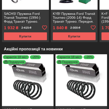
SACHS! Пружина Ford
KYB! Пружина Ford Transit
K+F
Transit Tourneo (1994-)
Tourneo (2006-14) Форд
Ford
Форд Транзіт Турнео.
Транзіт Турнео. Передня.
(199
Передня. 4027568 ,
4027639 , RC3919 ,
Турн
1 932
1 840
1 7
₴
₴
2 415 ₴
2 300 ₴
RA1073 , 998140. Сакс
998959 Каяба
4027
9981
Купити
Купити
Акційні пропозиції та новинки
Гарантія 18 міс!
–20%
Гарантія 18 міс!
–20%
Подарунок
Подарунок