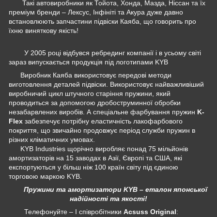
Такі автовиробники як Тойота, Хонда, Мазда, Ніссан та їх
преміум бренди – Лексус, Інфініті та Акура дуже давно
встановлюють запчастини підвіски Каяба, що говорить про
їхню виняткову якість!
У 2005 році відбувся ребрединг компанії і в усьому світі
зараз випускається продукція під логотипами KYB
Виробник Каяба використовує передові методи
виготовлення деталей підвіски. Використовує найважливіший
виробничий цикл штучного старіння пружини, який
проводиться за допомогою дробоструминної обробки
незабарвлених виробів. А спеціальне фарбування пружин
K-
Flex
забезпечує потрібну еластичність лакофарбового
покриття, що звичайно продовжує період служби пружин в
різних кліматичних умовах.
KYB Industries щорічно виробляє понад 75 мільйонів
амортизаторів на 15 заводах в Азії, Європі та США, які
експортуються у більш ніж 100 країн світу під єдиною
торговою маркою KYB.
Пружини та амортизатори KYB – еталон японської
надійності та якості!
Телефонуйте – І співробітники
Acsuss Original
: