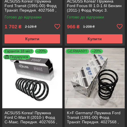
ACSUSS Korea! Пружина
ACSUSS Korea! Пружина
Ford Transit (1991-00) Форд
Ford Focus III 1.0-1.6I Бензин
Транзіт. Передня. 4027568 ,
(2011-) Форд Фокус 3.
RA1073 , 998140. Аксусс
Передня. 4027656 , RA3444 ,
Готово до відправки
Готово до відправки
Корея
998935. Аксусс Корея
1 702
966
₴
₴
2 128 ₴
1 208 ₴
Купити
Купити
Гарантія 18 міс!
–20%
GERMANY!
–20%
Подарунок
ACSUSS Korea! Пружина
K+F Germany! Пружина Ford
Ford C-Max II (2010-) Форд
Transit (1991-00) Форд
С-Макс. Передня. 4027656 ,
Транзіт. Передня. 4027568 ,
RA3444 , 998935. Аксусс
RA1073 , 998140. К+Ф