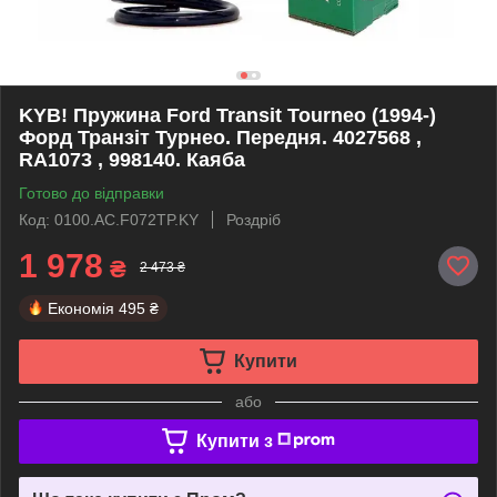
KYB! Пружина Ford Transit Tourneo (1994-)
Форд Транзіт Турнео. Передня. 4027568 ,
RA1073 , 998140. Каяба
Готово до відправки
Код: 0100.AC.F072TP.KY
Роздріб
1 978
₴
2 473 ₴
Економія
495 ₴
Купити
або
Купити з