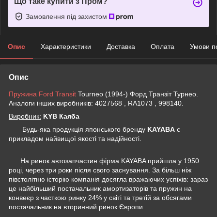
Що таке купити з Пром?
Замовлення під захистом
Опис
Характеристики
Доставка
Оплата
Умови п
Опис
Пружина Ford Transit
Tourneo (1994-) Форд Транзіт Турнео.
Аналоги інших виробників: 4027568 , RA1073 , 998140.
Виробник:
KYB Каяба
Будь-яка продукція японського бренду
KAYABA
є
прикладом найвищої якості та надійності.
На ринок автозапчастин фірма KAYABA прийшла у 1950
році, через три роки після свого заснування. За більш ніж
півстолітню історію компанія досягла вражаючих успіхів: зараз
це найбільший постачальник амортизаторів та пружин на
конвеєр з часткою ринку 24% у світі та третій за обсягами
постачальник на вторинний ринок Європи.