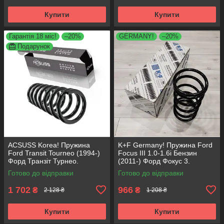
Купити
Купити
Гарантія 18 міс!
–20%
GERMANY!
–20%
Подарунок
ACSUSS Korea! Пружина
K+F Germany! Пружина Ford
Ford Transit Tourneo (1994-)
Focus III 1.0-1.6i Бензин
Форд Транзіт Турнео.
(2011-) Форд Фокус 3.
Передня. 4027568 , RA1073 ,
Передня. 4027656 , RA3444 ,
Готово до відправки
Готово до відправки
998140. Аксусс Корея
998935. К+Ф Німеччина
1 702
966
₴
₴
2 128 ₴
1 208 ₴
Купити
Купити