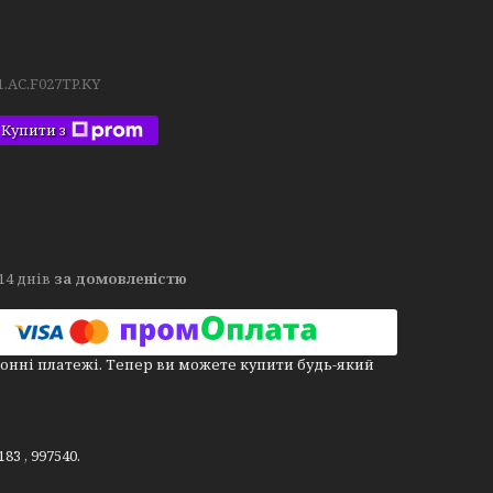
1.AC.F027TP.KY
Купити з
14 днів
за домовленістю
онні платежі. Тепер ви можете купити будь-який
83 , 997540.