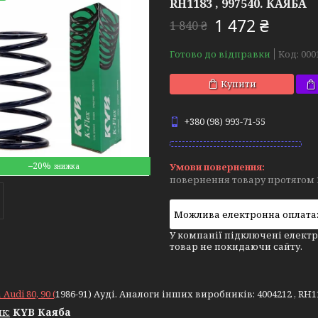
RH1183 , 997540. КАЯБА
1 472 ₴
1 840 ₴
Готово до відправки
Код:
000
Купити
+380 (98) 993-71-55
–20%
повернення товару протягом 
У компанії підключені електр
товар не покидаючи сайту.
udi 80, 90 (
1986-91) Ауді. Аналоги інших виробників: 4004212 , RH11
к:
KYB Каяба