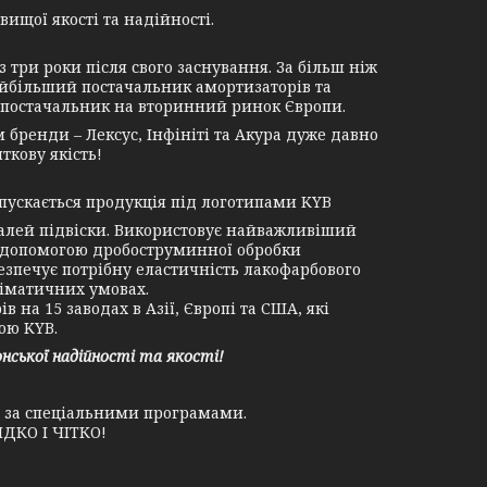
ищої якості та надійності.
ри роки після свого заснування. За більш ніж
найбільший постачальник амортизаторів та
ми постачальник на вторинний ринок Європи.
бренди – Лексус, Інфініті та Акура дуже давно
ткову якість!
пускається продукція під логотипами KYB
лей підвіски. Використовує найважливіший
 допомогою дробоструминної обробки
езпечує потрібну еластичність лакофарбового
ліматичних умовах.
на 15 заводах в Азії, Європі та США, які
ою KYB.
ської надійності та якості!
у за спеціальними програмами.
ДКО І ЧІТКО!