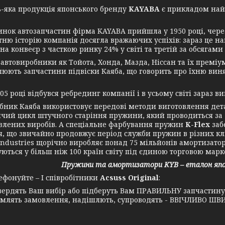
ка продукція японського бренду
KAYABA
є прикладом найв
к автозапчастин фірма KAYABA прийшла у 1950 році, через т
ітню історію компанія досягла вражаючих успіхів: зараз це 
на конвеєр з часткою ринку 24% у світі та третій за обсяга
товиробники як Тойота, Хонда, Мазда, Ніссан та їх преміум 
люють запчастини підвіски Каяба, що говорить про їхню виня
році відбувся ребрединг компанії і в усьому світі зараз ви
к Каяба використовує передові методи виготовлення дета
чий цикл штучного старіння пружини, який проводиться за
влених виробів. А спеціальне фарбування пружин
K-Flex
заб
я, що звичайно продовжує період служби пружин в різних к
ustries щорічно виробляє понад 75 мільйонів амортизаторів 
уються у більш ніж 100 країн світу під єдиною торговою марк
Пружини та амортизатори KYB – еталон япон
нуйте – І співробітники
Acsuss Original
:
вердять Ваш вибір або підберуть Вам ПРАВИЛЬНУ запчастин
млять замовлення, надішлють, супроводять - ВВІЧЛИВО ШВИ