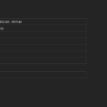
RH1183 , 997540
try