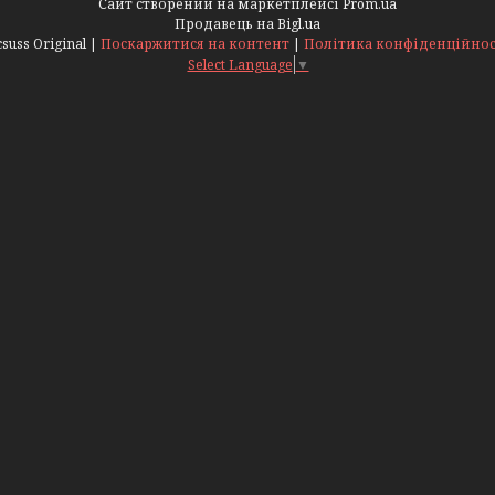
Сайт створений на маркетплейсі
Prom.ua
Продавець на Bigl.ua
Acsuss Original |
Поскаржитися на контент
|
Політика конфіденційнос
Select Language
▼