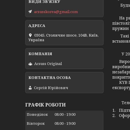
Будь-я
acsusskorea@gmail.com
На рино
півстол
пружин 
03045, Столичне шосе, 104B, Київ,
Такі ав
Україна
встанов
У 2005 
Виробни
Acsuss Original
виробни
незабар
покритт
KYB Ind
експорт
Сергій Юрійович
Телефо
ГРАФІК РОБОТИ
1. Підт
Понеділок
08:00
19:00
2. Офор
Вівторок
08:00
19:00