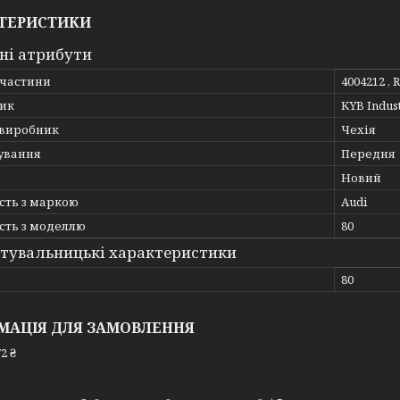
ТЕРИСТИКИ
ні атрибути
пчастини
4004212 , 
ик
KYB Indus
 виробник
Чехія
ування
Передня
Новий
сть з маркою
Audi
сть з моделлю
80
тувальницькі характеристики
80
МАЦІЯ ДЛЯ ЗАМОВЛЕННЯ
2 ₴