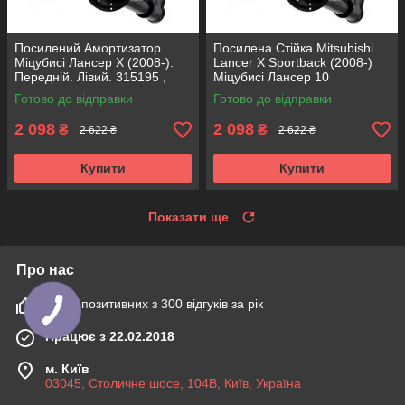
Посилений Амортизатор
Посилена Стійка Mitsubishi
Міцубисі Лансер Х (2008-).
Lancer X Sportback (2008-)
Передній. Лівий. 315195 ,
Міцубисі Лансер 10
339105 KOREA Аксусс!
Спортбек. Передня. Ліва.
Готово до відправки
Готово до відправки
315195 , 339105 KOREA
Аксусс!
2 098
2 098
₴
₴
2 622 ₴
2 622 ₴
Купити
Купити
Показати ще
Про нас
100% позитивних з 300 відгуків за рік
Працює з 22.02.2018
м. Київ
03045, Столичне шосе, 104B, Київ, Україна