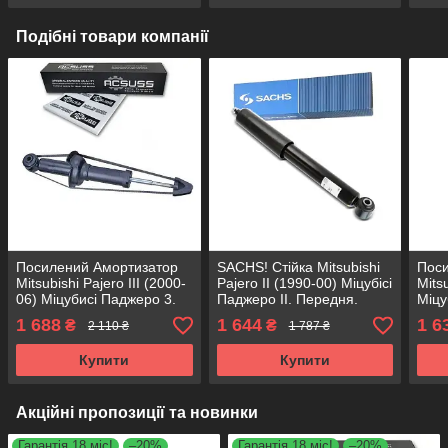
Подібні товари компанії
Посилений Амортизатор
SACHS! Стійка Mitsubishi
Поси
Mitsubishi Pajero III (2000-
Pajero II (1990-00) Міцубісі
Mits
06) Міцубисі Паджеро 3.
Паджеро II. Передня.
Міцу
Передній. 317132 ,
290090 , 344222 САКС
Пере
1 688
1 644
1 6
₴
₴
2 110 ₴
1 787 ₴
341251 KOREA Аксусс!
1731
Купити
Купити
Акційні пропозиції та новинки
Гарантія 18 міс!
–20%
Гарантія 18 міс!
–20%