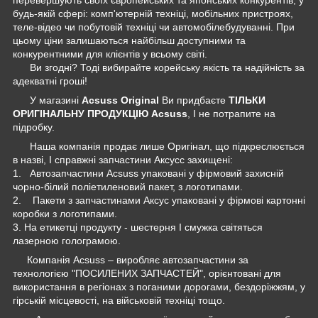
будь-якій сфері: комп'ютерній техніці, мобільних пристроях,
теле-відео чи побутовій техніці чи автомобілебудуванні. При
цьому ціни залишаються найбільш доступними та
конкурентними для клієнтів у всьому світі.
Ви згодні? Тоді вибирайте корейську якість та надійність за
адекватні гроші!
У магазині
Acsuss Original
Ви придбаєте
ТІЛЬКИ
ОРИГІНАЛЬНУ ПРОДУКЦІЮ Acsuss
, І не потрапите на
підробку.
Наша компанія продає лише Оригінал, що підкреслюється
в назві, І справжні запчастини Аксусс захищені:
1. Автозапчастини Acsuss упаковані у фірмовий захисній
чорно-білий поліетиленовий пакет, з логотипами.
2. Пакети з запчастинами Аксус упаковані у фірмові картонні
коробки з логотипами.
3. На етикетці продукту - шестерня І смужка світяться
лазерною голограмою.
Компанія Acsuss – виробляє автозапчастини за
технологією "ПОСИЛЕНИХ ЗАПЧАСТЕЙ", орієнтовані для
використання в регіонах з поганими дорогами, бездоріжжям, у
гірській місцевості, на військовій техніці тощо.