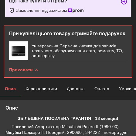
Що таке купити з Пром?
Замовлення під захистом
При купівлі цього товару отримайте подарунок
Універсальна Сервісна книжка для записів
технічного обслуговування авто, ремонту, ТО,
автосервісу
Приховати
Опис
Характеристики
Доставка
Оплата
Умови п
Опис
ЗБІЛЬШЕНА ПОСИЛЕНА ГАРАНТІЯ - 18 місяців!
Посилений Амортизатор Mitsubishi Pajero II (1990-00)
Міцубісі Паджеро II. Передній. 290090 , 344222 - номери для