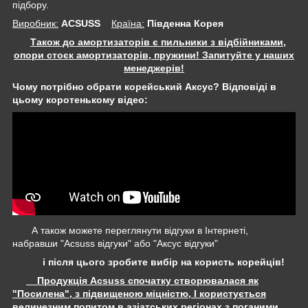
підбору.
Виробник:
ACSUSS
Крaїна:
Південна Корея
Також до амортизаторів є пильники з відбійниками,
опори стоєк амортизаторів, пружини! Запитуйте у наших
менеджерів!
Чому потрібно обрати корейський Аксус? Відповіді в
цьому коротенькому відео:
А також можете переглянути відгуки в Інтернеті,
набравши "Acsuss відгуки" або "Аксус відгуки"
і після цього зробите вибір на користь корейців!
Продукція Acsuss спочатку створювалася як
"Посилена", з підвищеною міцністю, І користується
величезним попитом в азіатських регіонах з поганими