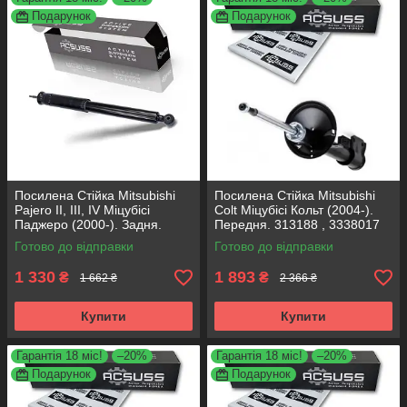
Подарунок
Подарунок
Посилена Стійка Mitsubishi
Посилена Стійка Mitsubishi
Pajero II, III, IV Міцубісі
Colt Міцубісі Кольт (2004-).
Паджеро (2000-). Задня.
Передня. 313188 , 3338017
316323 , 344300 KOREA
KOREA Аксусс!
Готово до відправки
Готово до відправки
Аксусс!
1 330
1 893
₴
₴
1 662 ₴
2 366 ₴
Купити
Купити
Гарантія 18 міс!
–20%
Гарантія 18 міс!
–20%
Подарунок
Подарунок