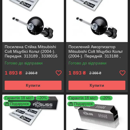
Посилена Стійка Mitsubishi
Посилений Амортизатор
Colt Міцубісі Кольт (2004-).
Mitsubishi Colt Міцубісі Кольт
Передня. 313189 , 3338016
(2004-). Передній. 313188 ,
KOREA Аксусс!
3338017 KOREA Аксусс!
Готово до відправки
Готово до відправки
1 893
1 893
₴
₴
2 366 ₴
2 366 ₴
Купити
Купити
Гарантія 18 міс!
–20%
Гарантія 18 міс!
–20%
Подарунок
Подарунок