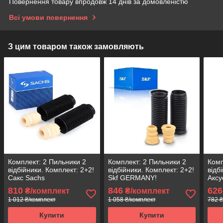
Повернення товару впродовж 14 днів за домовленістю
Всі умови повернення
З цим товаром також замовляють
Комплект: 2 Пильники 2
Комплект: 2 Пильники 2
Комп
відбійники. Комплект: 2+2!
відбійники. Комплект: 2+2!
відб
Сакс Sachs
Skf GERMANY!
Аксу
810
846
626
₴/комплект
₴/комплект
1 012 ₴/комплект
1 058 ₴/комплект
782 ₴
Купити
Купити