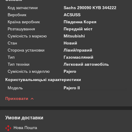
Код запчастини
Sachs 290090 KYB 344222
Виробник
ACSUSS
Країна виробник
Південна Корея
Розташування
Передній міст
Сумісність з маркою
Mitsubishi
Стан
Новий
Сторона установки
Лівий/правий
Тип
Газомасляний
Тип техніки
Легковий автомобіль
Сумісність з моделлю
Pajero
Користувальницькі характеристики
Мoдель
Pajero II
Приховати
Умови доставки
Нова Пошта