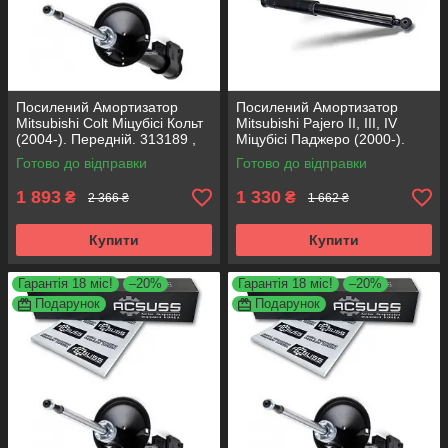
Посилений Амортизатор
Посилений Амортизатор
Mitsubishi Colt Міцубісі Кольт
Mitsubishi Pajero II, III, IV
(2004-). Передній. 313189 ,
Міцубісі Паджеро (2000-).
3338016 KOREA Аксусс!
Задній. 316323 , 344300
Готово до відправки
Готово до відправки
KOREA Аксусс!
1 893
1 330
₴
₴
2 366 ₴
1 662 ₴
Купити
Купити
Гарантія 18 міс!
–20%
Гарантія 18 міс!
–20%
Подарунок
Подарунок