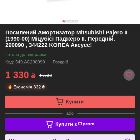
Посилений Амортизатор Mitsubishi Pajero II
(1990-00) Міцубісі Паджеро II. Передній.
290090 , 344222 KOREA Аксусс!
Готово до відправки
Код: 549.AC290090
Роздріб
1 330
₴
1 662 ₴
Економія
332 ₴
Купити
або
Купити з