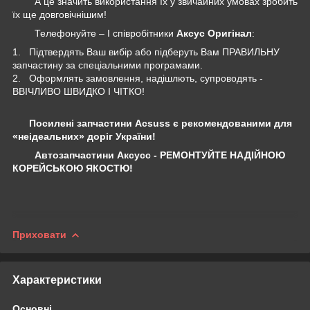
А це значить використання їх у звичайних умовах зробить
їх ще довговічнішим!
Телефонуйте – І співробітники
Аксус Оригінал
:
1. Підтвердять Ваш вибір або підберуть Вам ПРАВИЛЬНУ
запчастину за спеціальними програмами.
2. Оформлять замовлення, надішлють, супроводять -
ВВІЧЛИВО ШВИДКО І ЧІТКО!
Посилені запчастини Acsuss є рекомендованими для
«неідеальних» доріг України!
Автозапчастини Аксусс - РЕМОНТУЙТЕ НАДІЙНОЮ
КОРЕЙСЬКОЮ ЯКОСТЮ!
Приховати
Характеристики
Основні