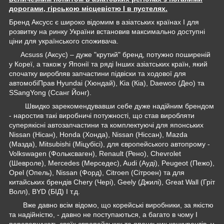
дорогами, гірською місцевістю І в пустелях.
Бренд Аксусс є широко відомим в азіатських країнах І для
розвитку на ринку України встановив максимально доступні
ціни для українського споживача.
Acsuss (Аксус) – дуже "крутий" бренд, потужно поширеній
у Кореї, а також у Японії та ряді Інших азіатських країн, який
спочатку виробляв запчастини підвіски та ходової для
автомобіПрав Hyundai (Хюндай), Kia (Кіа), Daewoo (Део) та
SSangYong (Ссанг Йонг).
Швидко зарекомендувавши себе дуже надійним брендом
- наростив такі виробничі потужності, що став виробляти
суперякісні автозапчастини та комплектуючі для японських
Nissan (Нісан), Honda (Хонда), Nissan (Ніссан), Mazda
(Мазда), Mitsubishi (Міцубісі), для європейського автопрому -
Volkswagen (Фольксваген), Renault (Рено), Chevrolet
(Шевроле), Mercedes (Мерседес), Audi (Ауді), Peugeot (Пежо),
Opel (Опель), Nissan (Форд), Citroen (Сітроен) та для
китайських брендів Chery (Чері), Geely (Джилі), Great Wall (Гріт
Волл), BYD (БІД) І т.д.
Вже давно всім відомо, що корейські виробники, за якістю
та надійністю, - давно не поступаються, а багато в чому І
перевершують своїх європейських та японських конкурентів, у