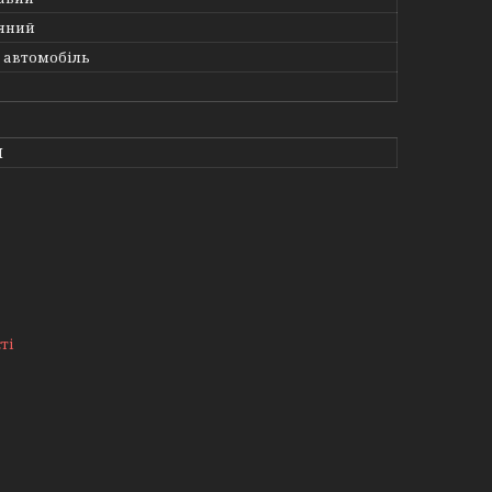
яний
 автомобіль
I
ті