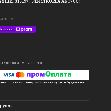
АДНІЙ. 315197 , 341444 KOREA АКСУСС!
.AC315197
Купити з
14 днів
за домовленістю
онні платежі. Тепер ви можете купити будь-який
арунок