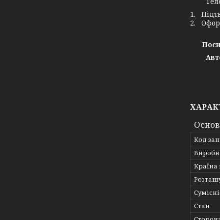
Телефо
1. Підт
2. Офор
Поси
Авт
ХАРАК
Основ
Код за
Виробн
Країна
Розташ
Сумісні
Стан
Сторон