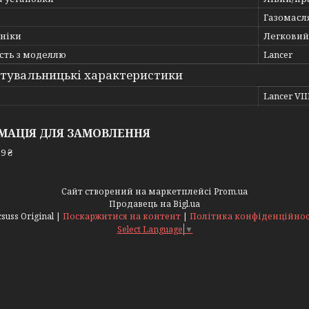
Газомасл
хніки
Легковий
сть з моделлю
Lancer
тувальницькі характеристики
ь
Lancer VII
МАЦІЯ ДЛЯ ЗАМОВЛЕННЯ
9 ₴
Сайт створений на маркетплейсі
Prom.ua
Продавець на Bigl.ua
Acsuss Original |
Поскаржитися на контент
|
Політика конфіденційнос
Select Language
▼