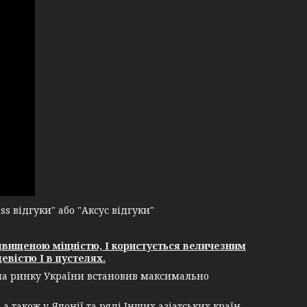
 відгуки" або "Аксус відгуки"
двищеною міцністю, І користується величезним
евістю І в пустелях.
 на ринку України встановив максимально
 також у Японії та ряді Інших азіатських країн,