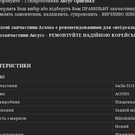
нуйте – І співробітники
Аксус Оригінал
:
вердять Ваш вибір або підберуть Вам ПРАВИЛЬНУ запчастин
млять замовлення, надішлють, супроводять - ВВІЧЛИВО ШВИ
лені запчастини Acsuss є рекомендованими для «неідеаль
озапчастини Аксусс - РЕМОНТУЙТЕ НАДІЙНОЮ КОРЕЙС
ТЕРИСТИКИ
ні
пчастини
Sachs 315
ик
ACSUSS
 виробник
Південна
ування
Задній мі
сть з маркою
Mitsubishi
Новий
а установки
Лівий/пр