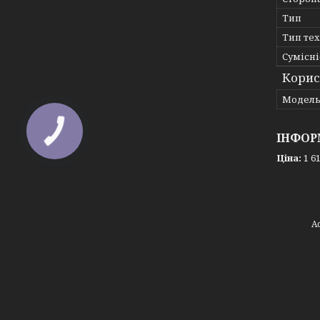
Тип
Тип те
Сумісні
Корис
Мoдел
ІНФОР
Ціна:
1 61