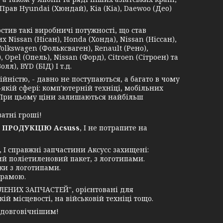
Прав Hyundai (Хюндай), Kia (Кіа), Daewoo (Део)
в такі виробничі потужності, що став
Nissan (Нісан), Honda (Хонда), Nissan (Ніссан),
Volkswagen (Фольксваген), Renault (Рено),
 Opel (Опель), Nissan (Форд), Citroen (Сітроен) та
лл), BYD (БІД) І т.д.
ністю, - давно не поступаються, а багато в чому
-якій сфері: комп'ютерній техніці, мобільних
. При цьому ціни залишаються найбільш
атні гроші!
 ПРОДУКЦІЮ Acsuss
, І не потрапите на
І справжні запчастини Аксусс захищені:
ий поліетиленовий пакет, з логотипами.
ки з логотипами.
грамою.
ЛЕНИХ ЗАПЧАСТЕЙ", орієнтовані для
й місцевості, на військовій техніці тощо.
 довговічнішим!