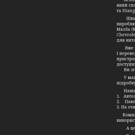
який спо
та SSang
Швидко 
вироблят
Mazda (М
Chevrole
для кита
Вже дав
І переве
пристро
доступн
Ви згод
У маг
підробку
Наша ко
1. Авто
2. Паке
3. На ет
Компані
використ
А це зн