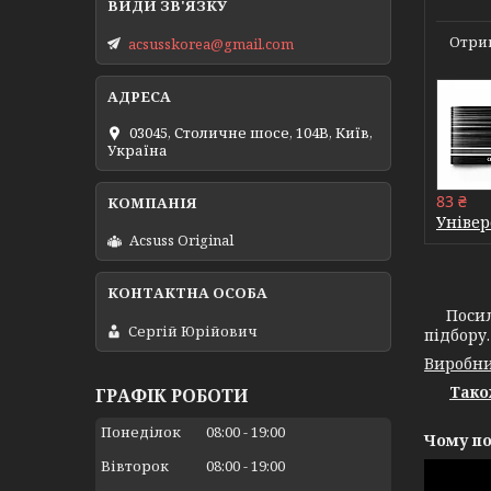
Отрим
acsusskorea@gmail.com
03045, Столичне шосе, 104B, Київ,
Україна
83 ₴
Універ
Acsuss Original
Посилени
Сергій Юрійович
підбору.
Виробни
Тако
ГРАФІК РОБОТИ
Понеділок
08:00
19:00
Чому по
Вівторок
08:00
19:00