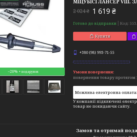
МІЦУБІСІ ЛАНСЕР VIII. З
1 619 ₴
2 024 ₴
Готово до відправки
Код:
553
Купити
+380 (98) 993-71-55
–20%
повернення товару протягом 
У компанії підключені електр
товар не покидаючи сайту.
Замов та отримай под