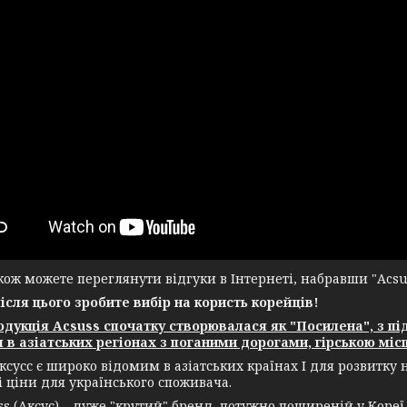
ж можете переглянути відгуки в Інтернеті, набравши "Acsuss
після цього зробите вибір на користь корейців!
укція Acsuss спочатку створювалася як "Посилена", з пі
 в азіатських регіонах з поганими дорогами, гірською місц
ксусс є широко відомим в азіатських країнах І для розвитку
і ціни для українського споживача.
(Аксус) – дуже "крутий" бренд, потужно поширеній у Кореї, а