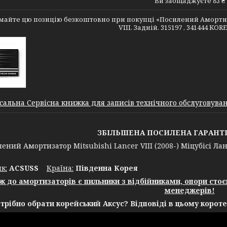
Ви заощаджуєте 83 ₴
айте цю позицію безкоштовно при покупці «Посилений Амортизатор
VIII. Задній. 315197 , 341444 KOR
сальна Сервісна книжка для записів технічного обслуговуванн
ЗБІЛЬШЕНА ПОСИЛЕНА ГАРАНТІЯ 
й Амортизатор Mitsubishi Lancer VIII (2008-) Міцубісі Лансе
к:
ACSUSS
Крaїна:
Південна Корея
ж до амортизаторів є пильники з відбійниками, опори сто
менеджерів!
трібно обрати корейський Аксус? Відповіді в цьому короте