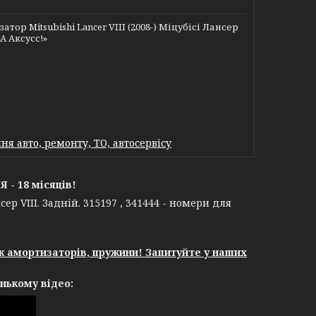
 Mitsubishi Lancer VIII (2008-) Міцубісі Лансер
EA Аксусс!»
я авто, ремонту, ТО, автосервісу
- 18 місяців!
р VIII. Задній. 315197 , 341444 - номери для
єк амортизаторів, пружини! Запитуйте у наших
нькому відео: