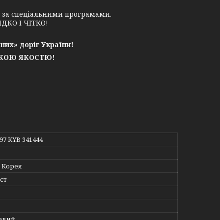
у за спеціальними програмами.
ДКО І ЧІТКО!
них» доріг України!
ЬКОЮ ЯКОСТЮ!
197 KYB 341444
 Корея
ст
авий