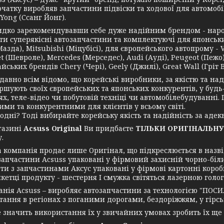
чатку виробляв запчастини підвіски та ходової для автомобі
Yong (Ссанг Йонг).
зарекомендувавши себе дуже надійним брендом - нарости
и суперякісні автозапчастини та комплектуючі для японських 
азда), Mitsubishi (Міцубісі), для європейського автопрому - 
t (Шевроле), Mercedes (Мерседес), Audi (Ауді), Peugeot (Пежо),
йських брендів Chery (Чері), Geely (Джилі), Great Wall (Гріт Во
но всім відомо, що корейські виробники, за якістю та надій
ршують своїх європейських та японських конкурентів, у будь
ях, теле-відео чи побутовій техніці чи автомобілебудуванні
ими та конкурентними для клієнтів у всьому світі.
ні? Тоді вибирайте корейську якість та надійність за адекв
азині
Acsuss Original
Ви придбаєте
ТІЛЬКИ ОРИГІНАЛЬНУ
.
мпанія продає лише Оригінал, що підкреслюється в назві, 
запчастини Acsuss упаковані у фірмовий захисній чорно-біл
ти з запчастинами Аксус упаковані у фірмові картонні короб
икетці продукту - шестерня І смужка світяться лазерною голо
я Acsuss – виробляє автозапчастини за технологією "ПОСИ
ання в регіонах з поганими дорогами, бездоріжжям, у гірські
ачить використання їх у звичайних умовах зробить їх ще