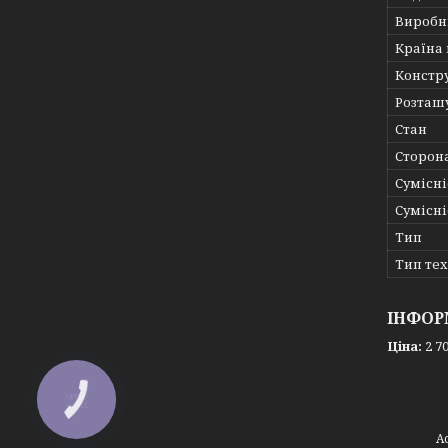
Виробн
Країна
Констр
Розташ
Стан
Сторон
Сумісні
Сумісні
Тип
Тип те
ІНФОР
Ціна:
2 70
КНОПКА
ЗВ'ЯЗКУ