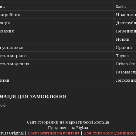
ик
Sachs
 виробник
Німеччи
укція
Двотруб
ування
Передній
Новий
а установки
Правий
сть з маркою
Toyota
сть з моделлю
Urban Crui
Газомасл
хніки
Легковий
МАЦІЯ ДЛЯ ЗАМОВЛЕННЯ
6 ₴
Сайт створений на маркетплейсі
Prom.ua
Продавець на Bigl.ua
Acsuss Original |
Поскаржитися на контент
|
Політика конфіденційнос