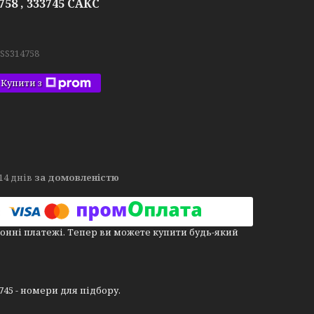
58 , 333745 САКС
.SS314758
Купити з
14 днів
за домовленістю
онні платежі. Тепер ви можете купити будь-який
3745 - номери для підбору.