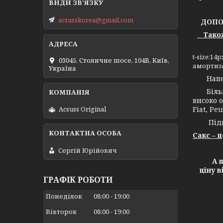
acsusskorea@gmail.com
ДОПОМ
Також 
t-size:1
03045, Столичне шосе, 104B, Київ,
амортиза
Україна
Напевно
Більш н
високо о
Fiat, Peu
Acsuss Original
Підпри
Сакс – 
Сергій Юрійович
А ще х
ціну 
ГРАФІК РОБОТИ
Понеділок
08:00
19:00
Вівторок
08:00
19:00