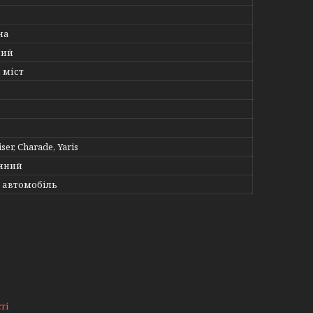
на
ний
 міст
ser, Charade, Yaris
яний
 автомобіль
ті