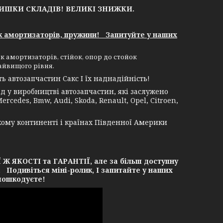
ЛИШКИ СКЛАДІВ!
ВЕЛИКІ ЗНИЖКИ.
к амортизаторів, пружини! Запитуйте у наших
к амортизаторів, стійок, опор до стойок
айвищого рівня.
 автозапчастин Сакс І їх наднадійність!
 у виробництві автозапчастин, які заслужено
rcedes, Bmw, Audi, Skoda, Renault, Opel, Citroen,
кому континенті і країнах Південної Америки
ЯКОСТІ та ГАРАНТІЇ, але за більш доступну
. Подивіться міні-ролик, І запитайте у наших
 пошкодуєте!