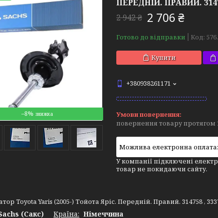
ПЕРЕДНІЙ. ПРАВИЙ. 3147
2 706 ₴
2 942 ₴
Готово до відправки
Код:
576
Купити
+380938261171
–8%
повернення товару протягом 
У компанії підключені електр
товар не покидаючи сайту.
ор Toyota Yaris (2005-) Тойота Яріс. Передній. Правий. 314758 , 33
Sachs (Сакс)
Країна:
Німеччина