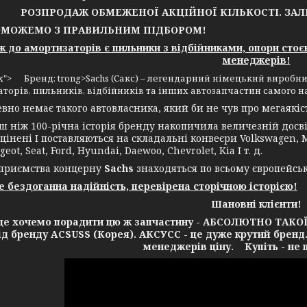
РОЗПРОДАЖ ОБМЕЖЕНОЇ АКЦІЙНОЇ КІЛЬКОСТІ. ЗА
ОЖЕМО З ПРАВИЛЬНИМ ПІДБОРОМ!
до амортизаторів є пильники з відбійниками, опори стоє
менеджерів!
4px"> Бренд: trong>Sachs (Сакс) – легендарний німецький виробни
торів, пильників, відбійників та інших автозапчастин самого н
 немає такого автовласника, який би не чув про мегаякість
іж 100-річна історія бренду накопичила величезній досвід
цінені І поставляються на складальні конвеєри Volkswagen, Me
geot, Seat, Ford, Hyundai, Daewoo, Chevrolet, Kia І т. д.
ємства концерну
Sachs
знаходяться по всьому європейсь
це бездоганна надійність, перевірена сторічною історією!
Шановні клієнти!
очемо порадити цю ж запчастину - АБСОЛЮТНО ТАКОЇ Ж 
від бренду ACSUSS (Корея). АКСУСС - це дуже крутий бренд
менеджерів ціну. Купіть - не