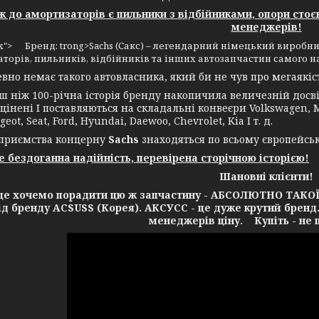
до амортизаторів є пильники з відбійниками, опори стоє
менеджерів!
4px"> Бренд: trong>Sachs (Сакс) – легендарний німецький виробни
торів, пильників, відбійників та інших автозапчастин самого н
 немає такого автовласника, який би не чув про мегаякість
іж 100-річна історія бренду накопичила величезній досвід
цінені І поставляються на складальні конвеєри Volkswagen, Me
geot, Seat, Ford, Hyundai, Daewoo, Chevrolet, Kia І т. д.
ємства концерну
Sachs
знаходяться по всьому європейсь
це бездоганна надійність, перевірена сторічною історією!
Шановні клієнти!
очемо порадити цю ж запчастину - АБСОЛЮТНО ТАКОЇ Ж 
від бренду ACSUSS (Корея). АКСУСС - це дуже крутий бренд
менеджерів ціну. Купіть - не