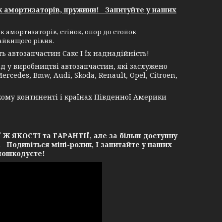
к амортизаторів, пружини! Запитуйте у наших
к амортизаторів, стійок, опор до стойок
айвищого рівня.
 автозапчастин Сакс І їх наднадійність!
 у виробництві автозапчастин, які заслужено
rcedes, Bmw, Audi, Skoda, Renault, Opel, Citroen,
кому континенті і країнах Південної Америки
ЯКОСТІ та ГАРАНТІЇ, але за більш доступну
. Подивіться міні-ролик, І запитайте у наших
 пошкодуєте!