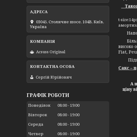
Також 
t-size:1
03045, Столичне шосе, 104B, Київ,
амортиза
Україна
Напевно
Більш н
високо о
Fiat, Peu
Acsuss Original
Підпри
Сакс – 
Сергій Юрійович
А ще х
ціну 
ГРАФІК РОБОТИ
Понеділок
08:00
19:00
Вівторок
08:00
19:00
Середа
08:00
19:00
Четвер
08:00
19:00