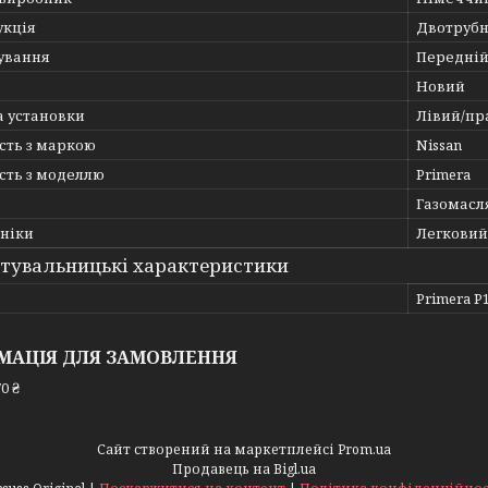
укція
Двотруб
ування
Передній
Новий
а установки
Лівий/пр
сть з маркою
Nissan
сть з моделлю
Primera
Газомасл
хніки
Легковий
тувальницькі характеристики
ь
Primera P1
МАЦІЯ ДЛЯ ЗАМОВЛЕННЯ
0 ₴
Сайт створений на маркетплейсі
Prom.ua
Продавець на Bigl.ua