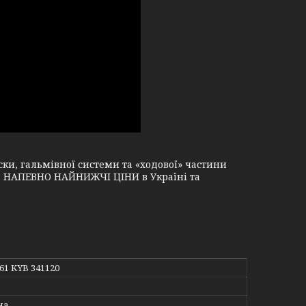
и, гальмівної системи та «ходової» частини
і, НАПЕВНО НАЙНИЖЧІ ЦІНИ в Україні та
561 KYB 341120
на