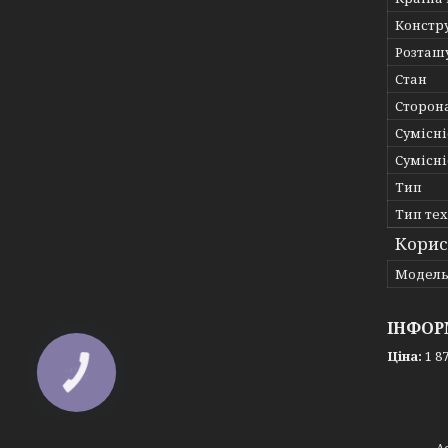
Констр
Розташ
Стан
Сторон
Сумісні
Сумісні
Тип
Тип те
Корис
Мoдел
ІНФОР
Ціна:
1 87
КНОПКА
ЗВ'ЯЗКУ