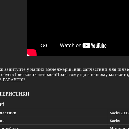
апитуйте у наших менеджерів Інші запчастини для підвіск
тобусів І легкових автомобіПрав, тому що в нашому магазин
 ГАРАНТІЯ!
ТЕРИСТИКИ
ні
пчастини
Sachs 290
ик
Sachs
 виробник
Німеччи