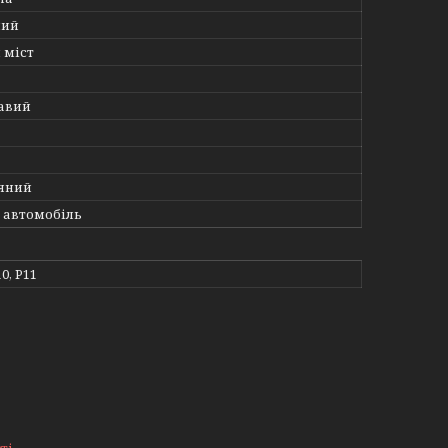
ний
 міст
авий
яний
 автомобіль
0, P11