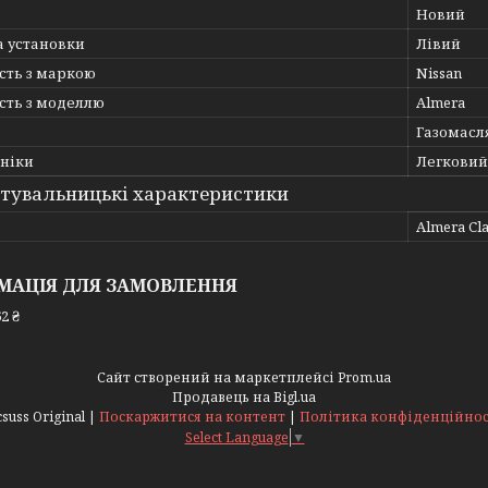
Новий
а установки
Лівий
сть з маркою
Nissan
сть з моделлю
Almera
Газомасл
хніки
Легковий
тувальницькі характеристики
ь
Almera Cla
МАЦІЯ ДЛЯ ЗАМОВЛЕННЯ
2 ₴
Сайт створений на маркетплейсі
Prom.ua
Продавець на Bigl.ua
Acsuss Original |
Поскаржитися на контент
|
Політика конфіденційнос
Select Language
▼