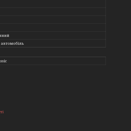
яний
 автомобіль
ssic
ті