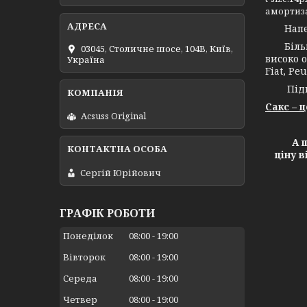
амортиза
Напевно
Більш н
03045, Столичне шосе, 104B, Київ,
високо о
Україна
Fiat, Peu
Підпри
Сакс – 
Acsuss Original
А ще х
ціну 
Сергій Юрійович
ГРАФІК РОБОТИ
Понеділок
08:00
19:00
Вівторок
08:00
19:00
Середа
08:00
19:00
Четвер
08:00
19:00