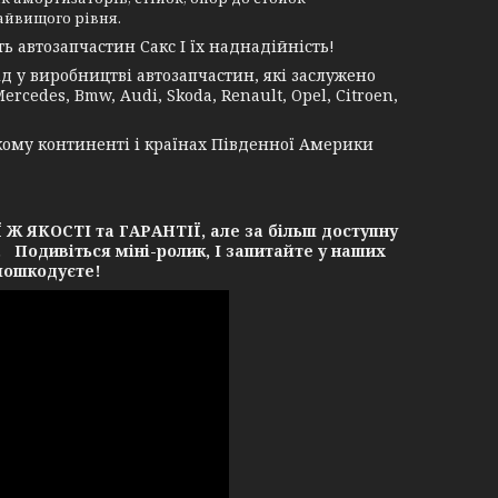
айвищого рівня.
 автозапчастин Сакс І їх наднадійність!
 у виробництві автозапчастин, які заслужено
rcedes, Bmw, Audi, Skoda, Renault, Opel, Citroen,
кому континенті і країнах Південної Америки
ЯКОСТІ та ГАРАНТІЇ, але за більш доступну
. Подивіться міні-ролик, І запитайте у наших
 пошкодуєте!