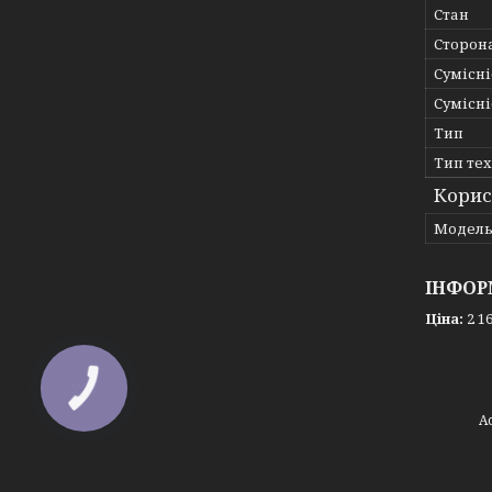
Стан
Сторон
Сумісні
Сумісні
Тип
Тип те
Корис
Мoдел
ІНФОР
Ціна:
2 16
КНОПКА
ЗВ'ЯЗКУ