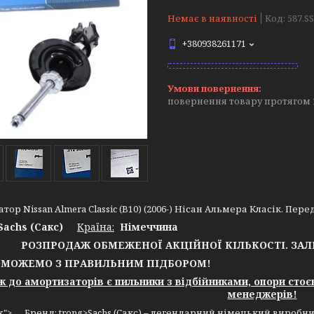
Немає в наявності
Код:
587.S
+380938261171
повернення товару протягом 
ор Nissan Almera Classic (B10) (2006-) Нісан Альмера Класік. Перед
Sachs (Сакс)
Країна:
Німеччина
РОЗПРОДАЖ ОБМЕЖЕНОЇ АКЦІЙНОЇ КІЛЬКОСТІ. ЗА
ОЖЕМО З ПРАВИЛЬНИМ ПІДБОРОМ!
до амортизаторів є пильники з відбійниками, опори стоє
менеджерів!
4px"> Бренд: trong>Sachs (Сакс) – легендарний німецький виробни