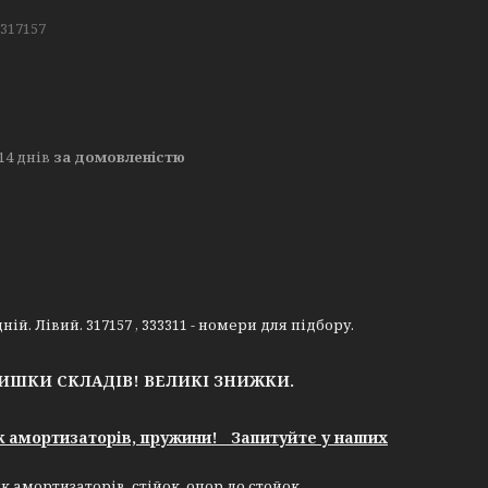
S317157
14 днів
за домовленістю
ній. Лівий. 317157 , 333311 - номери для підбору.
ЛИШКИ СКЛАДІВ!
ВЕЛИКІ ЗНИЖКИ.
к амортизаторів, пружини! Запитуйте у наших
к амортизаторів, стійок, опор до стойок