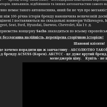
торів, пильників, відбійників та інших автозапчастин самого н
 немає такого автовласника, який би не чув про мегаякість
іж 100-річна історія бренду накопичила величезній досвід
цінені І поставляються на складальні конвеєри Volkswagen, Me
geot, Seat, Ford, Hyundai, Daewoo, Chevrolet, Kia І т. д.
ємства концерну
Sachs
знаходяться по всьому європейсь
це бездоганна надійність, перевірена сторічною історією!
Шановні клієнти!
очемо порадити цю ж запчастину - АБСОЛЮТНО ТАКОЇ Ж 
від бренду ACSUSS (Корея). АКСУСС - це дуже крутий бренд
менеджерів ціну. Купіть - не