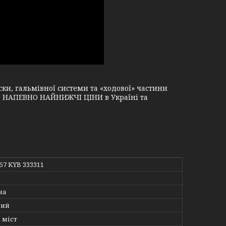
и, гальмівної системи та «ходової» частини
і, НАПЕВНО НАЙНИЖЧІ ЦІНИ в Україні та
157 KYB 333311
на
ний
 міст