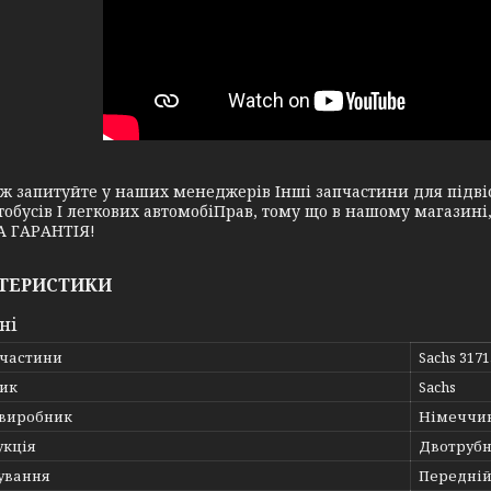
апитуйте у наших менеджерів Інші запчастини для підвіск
тобусів І легкових автомобіПрав, тому що в нашому магазин
 ГАРАНТІЯ!
ТЕРИСТИКИ
ні
пчастини
Sachs 317
ик
Sachs
 виробник
Німеччи
укція
Двотруб
ування
Передній