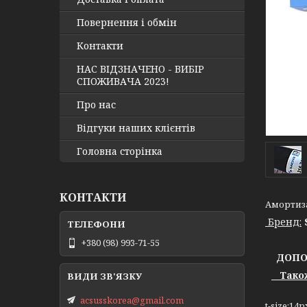
Повернення і обмін
Контакти
НАС ВІДЗНАЧЕНО - ВИБІР
СПОЖИВАЧА 2023!
Про нас
Відгуки наших клієнтів
Головна сторінка
КОНТАКТИ
Амортизат
Бренд:
+380 (98) 993-71-55
ДОПОМ
Також 
acsusskorea@gmail.com
t-size:1