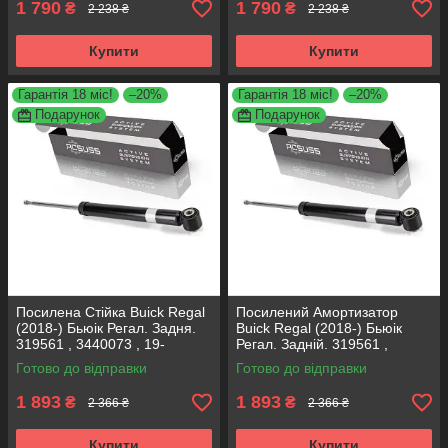
1 790
1 790
₴
₴
2 238 ₴
2 238 ₴
Купити
Купити
Гарантія 18 міс!
–20%
Гарантія 18 міс!
–20%
Подарунок
Подарунок
Посилена Стійка Buick Regal
Посилений Амортизатор
(2018-) Бьюік Регал. Задня.
Buick Regal (2018-) Бьюік
319561 , 3440073 , 19-
Регал. Задній. 319561 ,
280615. KOREA Аксусс!
3440073 , 19-280615. KOREA
Готово до відправки
Готово до відправки
Аксусс!
1 893
1 893
₴
₴
2 366 ₴
2 366 ₴
Купити
Купити