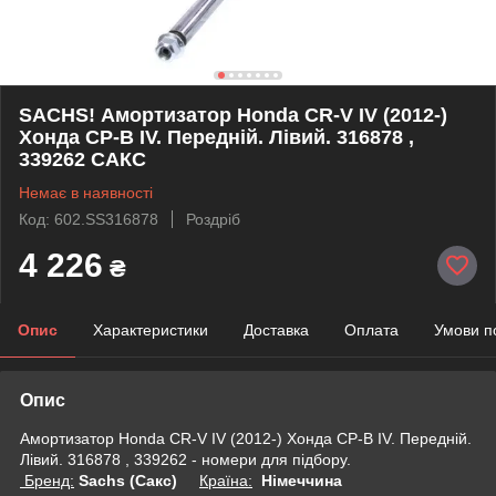
SACHS! Амортизатор Honda CR-V IV (2012-)
Хонда СР-В IV. Передній. Лівий. 316878 ,
339262 САКС
Немає в наявності
Код: 602.SS316878
Роздріб
4 226
₴
Опис
Характеристики
Доставка
Оплата
Умови п
Опис
Амортизатор Honda CR-V IV (2012-) Хонда СР-В IV. Передній.
Лівий. 316878 , 339262 - номери для підбору.
Бренд:
Sachs (Сакс)
Країна:
Німеччина