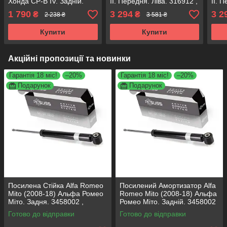
Хонда СР-В IV. Задній.
II. Передня. Ліва. 316912 ,
II. 
316881 , 3410047 KOREA
331051 САКС
3169
1 790
3 294
3 2
₴
₴
2 238 ₴
3 581 ₴
Аксусс!
Купити
Купити
Акційні пропозиції та новинки
Гарантія 18 міс!
–20%
Гарантія 18 міс!
–20%
Подарунок
Подарунок
Посилена Стійка Alfa Romeo
Посилений Амортизатор Alfa
Mito (2008-18) Альфа Ромео
Romeo Mito (2008-18) Альфа
Міто. Задня. 3458002 ,
Ромео Міто. Задній. 3458002
317722. KOREA Аксусс!
, 317722. KOREA Аксусс!
Готово до відправки
Готово до відправки