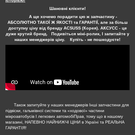
історією!
Шановні клієнти!
А ще хочемо порадити цю ж запчастину -
АБСОЛЮТНО ТАКОЇ Ж ЯКОСТІ та ГАРАНТІЇ, але за більш
доступну ціну від бренду ACSUSS (Корея). АКСУСС - це
дуже крутий бренд. Подивіться міні-ролик, І запитайте у
наших менеджерів ціну. Купіть - не пошкодуєте!
Також запитуйте у наших менеджерів Інші запчастини для
підвіски, гальмівної системи та «ходової» частини
мікроавтобусів І легкових автомобіПрав, тому що в нашому
магазині, НАПЕВНО НАЙНИЖЧІ ЦІНИ в Україні та РЕАЛЬНА
ГАРАНТІЯ!