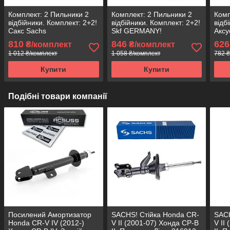
Комплект: 2 Пильники 2
Комплект: 2 Пильники 2
Комп
відбійники. Комплект: 2+2!
відбійники. Комплект: 2+2!
відб
Сакс Sachs
Skf GERMANY!
Аксу
810
846
626
₴/комплект
₴/комплект
1 012 ₴/комплект
1 058 ₴/комплект
782 ₴
Купити
Купити
Подібні товари компанії
Посилений Амортизатор
SACHS! Стійка Honda CR-
SACH
Honda CR-V IV (2012-)
V II (2001-07) Хонда СР-В
V II