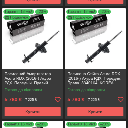
Гарантія 18 міс!
–20%
Гарантія 18 міс!
–20%
Подарунок
Подарунок
Посилений Амортизатор
Посилена Стійка Acura RDX
Acura RDX (2016-) Акура
(2016-) Акура РДХ. Передня.
РДХ. Передній. Правий.
Права. 3340164. KOREA
3340164. KOREA Аксусс!
Аксусс!
Готово до відправки
Готово до відправки
5 780
5 780
₴
₴
7 225 ₴
7 225 ₴
Купити
Купити
Гарантія 18 міс!
–20%
Гарантія 18 міс!
–20%