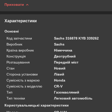
Приховати
Характеристики
Основні
Код запчастини
Sachs 316878 KYB 339262
Виробник
Sachs
Країна виробник
Німеччина
Конструкція
Двотрубний
Розташування
Передній міст
Стан
Новий
Сторона установки
Лівий
Сумісність з маркою
Honda
Сумісність з моделлю
CR-V
Тип
Газомасляний
Тип техніки
Легковий автомобіль
Користувальницькі характеристики