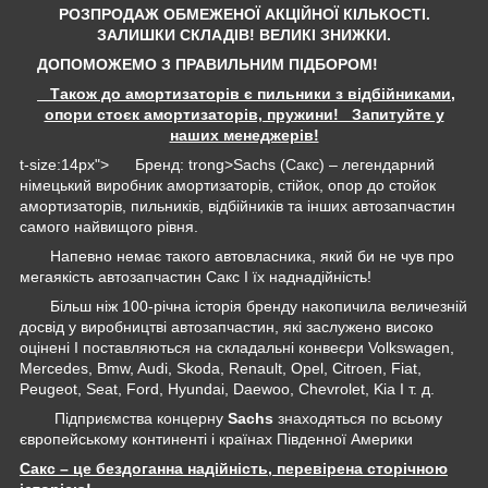
РОЗПРОДАЖ ОБМЕЖЕНОЇ АКЦІЙНОЇ КІЛЬКОСТІ.
ЗАЛИШКИ СКЛАДІВ!
ВЕЛИКІ ЗНИЖКИ.
ДОПОМОЖЕМО З ПРАВИЛЬНИМ ПІДБОРОМ!
Також до амортизаторів є пильники з відбійниками,
опори стоєк амортизаторів, пружини! Запитуйте у
наших менеджерів!
t-size:14px"> Бренд: trong>Sachs (Сакс) – легендарний
німецький виробник амортизаторів, стійок, опор до стойок
амортизаторів, пильників, відбійників та інших автозапчастин
самого найвищого рівня.
Напевно немає такого автовласника, який би не чув про
мегаякість автозапчастин Сакс І їх наднадійність!
Більш ніж 100-річна історія бренду накопичила величезній
досвід у виробництві автозапчастин, які заслужено високо
оцінені І поставляються на складальні конвеєри Volkswagen,
Mercedes, Bmw, Audi, Skoda, Renault, Opel, Citroen, Fiat,
Peugeot, Seat, Ford, Hyundai, Daewoo, Chevrolet, Kia І т. д.
Підприємства концерну
Sachs
знаходяться по всьому
європейському континенті і країнах Південної Америки
Сакс – це бездоганна надійність, перевірена сторічною