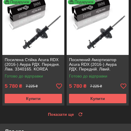
Подарунок
Подарунок
Посилена Стійка Acura RDX
Посилений Амортизатор
(2016-) Акура РДХ. Передня.
Acura RDX (2016-) Акура
Ліва. 3340165. KOREA
РДХ. Передній. Лівий.
Аксусс!
3340165. KOREA Аксусс!
Готово до відправки
Готово до відправки
5 780
5 780
₴
₴
7 225 ₴
7 225 ₴
Купити
Купити
Показати ще