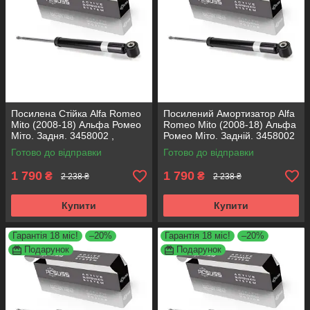
Посилена Стійка Alfa Romeo
Посилений Амортизатор Alfa
Mito (2008-18) Альфа Ромео
Romeo Mito (2008-18) Альфа
Міто. Задня. 3458002 ,
Ромео Міто. Задній. 3458002
317722. KOREA Аксусс!
, 317722. KOREA Аксусс!
Готово до відправки
Готово до відправки
1 790
1 790
₴
₴
2 238 ₴
2 238 ₴
Купити
Купити
Гарантія 18 міс!
–20%
Гарантія 18 міс!
–20%
Подарунок
Подарунок