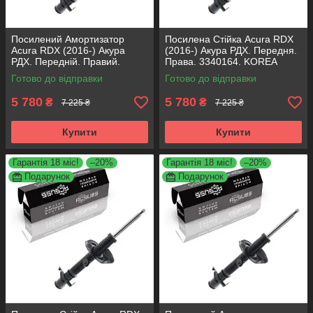
Посилений Амортизатор
Посилена Стійка Acura RDX
Acura RDX (2016-) Акура
(2016-) Акура РДХ. Передня.
РДХ. Передній. Правий.
Права. 3340164. KOREA
3340164. KOREA Аксусс!
Аксусс!
Готово до відправки
Готово до відправки
5 780
5 780
₴
₴
7 225 ₴
7 225 ₴
Купити
Купити
Гарантія 18 міс!
–20%
Гарантія 18 міс!
–20%
Подарунок
Подарунок