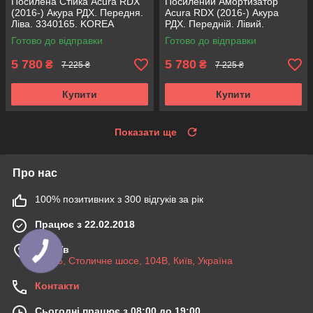
Посилена Стійка Acura RDX
Посилений Амортизатор
(2016-) Акура РДХ. Передня.
Acura RDX (2016-) Акура
Ліва. 3340165. KOREA
РДХ. Передній. Лівий.
Аксусс!
3340165. KOREA Аксусс!
Готово до відправки
Готово до відправки
5 780
5 780
₴
₴
7 225 ₴
7 225 ₴
Купити
Купити
Показати ще
Про нас
100% позитивних з 300 відгуків за рік
Працює з 22.02.2018
м. Київ
03045, Столичне шосе, 104B, Київ, Україна
Контакти
Сьогодні працює з 08:00 до 19:00