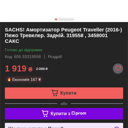
SACHS! Амортизатор Peugeot Traveller (2016-)
Пежо Тревелер. Задній. 319558 , 3458001
САКС
Готово до відправки
Код: 606.SS319558
Роздріб
1 919
₴
2 086 ₴
Економія
167 ₴
Купити
або
Купити з