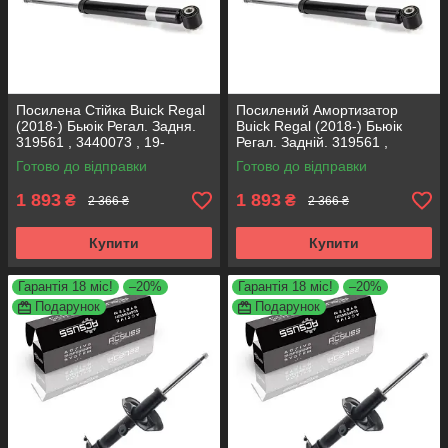
Посилена Стійка Buick Regal
Посилений Амортизатор
(2018-) Бьюік Регал. Задня.
Buick Regal (2018-) Бьюік
319561 , 3440073 , 19-
Регал. Задній. 319561 ,
280615. KOREA Аксусс!
3440073 , 19-280615. KOREA
Готово до відправки
Готово до відправки
Аксусс!
1 893
1 893
₴
₴
2 366 ₴
2 366 ₴
Купити
Купити
Гарантія 18 міс!
–20%
Гарантія 18 міс!
–20%
Подарунок
Подарунок