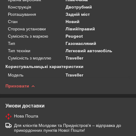
Конструкція
Двотрубний
Розташування
Задній міст
Стан
Новий
Сторона установки
Лівий/правий
Сумісність з маркою
Peugeot
Тип
Газомасляний
Тип техніки
Легковий автомобіль
Сумісність з моделлю
Traveller
Користувальницькі характеристики
Мoдель
Traveller
Приховати
Умови доставки
Нова Пошта
Для клієнтів Молдови та Придністров'я – відправка до
прикордонних пунктів Нової Пошти!