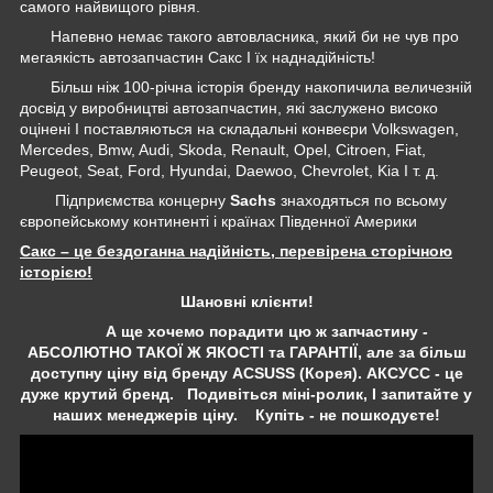
самого найвищого рівня.
Напевно немає такого автовласника, який би не чув про
мегаякість автозапчастин Сакс І їх наднадійність!
Більш ніж 100-річна історія бренду накопичила величезній
досвід у виробництві автозапчастин, які заслужено високо
оцінені І поставляються на складальні конвеєри Volkswagen,
Mercedes, Bmw, Audi, Skoda, Renault, Opel, Citroen, Fiat,
Peugeot, Seat, Ford, Hyundai, Daewoo, Chevrolet, Kia І т. д.
Підприємства концерну
Sachs
знаходяться по всьому
європейському континенті і країнах Південної Америки
Сакс – це бездоганна надійність, перевірена сторічною
історією!
Шановні клієнти!
А ще хочемо порадити цю ж запчастину -
АБСОЛЮТНО ТАКОЇ Ж ЯКОСТІ та ГАРАНТІЇ, але за більш
доступну ціну від бренду ACSUSS (Корея). АКСУСС - це
дуже крутий бренд. Подивіться міні-ролик, І запитайте у
наших менеджерів ціну. Купіть - не пошкодуєте!