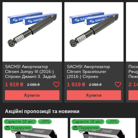
SACHS! Амортизатор
SACHS! Амортизатор
Пос
Citroen Jumpy III (2016-)
Citroen Spacetourer
Peug
Сітроен Джампі 3. Задній.
(2016-) Сітроен
Пежо
319558 , 3458001 САКС
Спейстурер. Задній.
3195
1 919
1 919
2 1
₴
₴
2 086 ₴
2 086 ₴
319558 , 3458001 САКС
Аксу
Купити
Купити
Акційні пропозиції та новинки
Гарантія 18 міс!
–20%
Гарантія 18 міс!
–20%
Подарунок
Подарунок