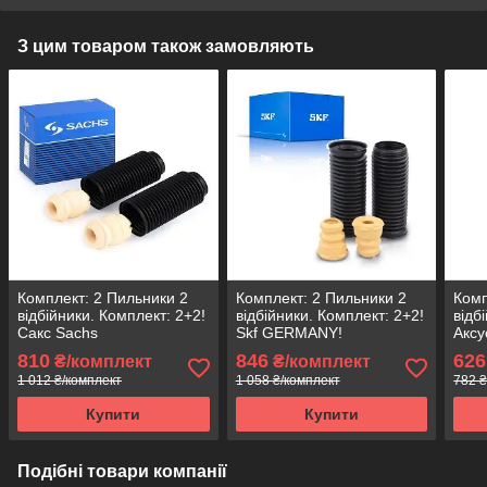
З цим товаром також замовляють
Комплект: 2 Пильники 2
Комплект: 2 Пильники 2
Комп
відбійники. Комплект: 2+2!
відбійники. Комплект: 2+2!
відб
Сакс Sachs
Skf GERMANY!
Аксу
810
846
626
₴/комплект
₴/комплект
1 012 ₴/комплект
1 058 ₴/комплект
782 ₴
Купити
Купити
Подібні товари компанії