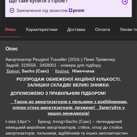
Що таке купити з Пром?
Замовлення під захистом
Опис
Характеристики
Доставка
Оплата
Умови п
Опис
Амортизатор Peugeot Traveller (2016-) Пежо Тревелер.
Задній. 319558 , 3458001 - номери для підбору.
Бренд:
Sachs (Сакс)
Країна:
Німеччина
РОЗПРОДАЖ ОБМЕЖЕНОЇ АКЦІЙНОЇ КІЛЬКОСТІ.
ЗАЛИШКИ СКЛАДІВ!
ВЕЛИКІ ЗНИЖКИ.
ДОПОМОЖЕМО З ПРАВИЛЬНИМ ПІДБОРОМ!
Також до амортизаторів є пильники з відбійниками,
опори стоєк амортизаторів, пружини! Запитуйте у
наших менеджерів!
t-size:14px"> Бренд: trong>Sachs (Сакс) – легендарний
німецький виробник амортизаторів, стійок, опор до стойок
амортизаторів, пильників, відбійників та інших автозапчастин