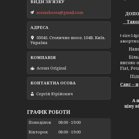
acsusskorea@gmail.com
ДОПОМ
Також 
t-size:1
03045, Столичне шосе, 104B, Київ,
амортиза
Україна
Напевно
Більш н
високо о
Fiat, Peu
Acsuss Original
Підпри
Сакс – 
Сергій Юрійович
А ще х
ціну 
ГРАФІК РОБОТИ
Понеділок
08:00
19:00
Вівторок
08:00
19:00