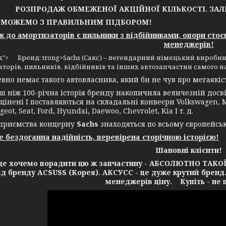
РОЗПРОДАЖ ОБМЕЖЕНОЇ АКЦІЙНОЇ КІЛЬКОСТІ. ЗА
ОЖЕМО З ПРАВИЛЬНИМ ПІДБОРОМ!
до амортизаторів є пильники з відбійниками, опори стоє
менеджерів!
4px"> Бренд: trong>Sachs (Сакс) – легендарний німецький виробни
торів, пильників, відбійників та інших автозапчастин самого н
 немає такого автовласника, який би не чув про мегаякість
іж 100-річна історія бренду накопичила величезній досвід
цінені І поставляються на складальні конвеєри Volkswagen, Me
geot, Seat, Ford, Hyundai, Daewoo, Chevrolet, Kia І т. д.
ємства концерну
Sachs
знаходяться по всьому європейсь
це бездоганна надійність, перевірена сторічною історією!
Шановні клієнти!
очемо порадити цю ж запчастину - АБСОЛЮТНО ТАКОЇ Ж 
від бренду ACSUSS (Корея). АКСУСС - це дуже крутий бренд
менеджерів ціну. Купіть - не