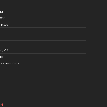
на
ний
 міст
10, 2110
яний
 автомобіль
ті