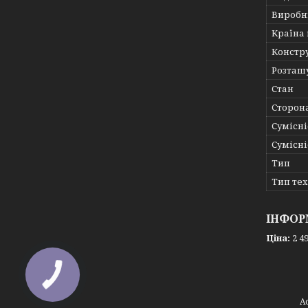
Виробн
Країна
Констр
Розташ
Стан
Сторон
Сумісні
Сумісні
Тип
Тип те
ІНФОР
Ціна:
2 49