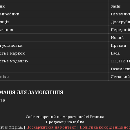
ик
Sachs
 виробник
Німеччи
укція
Двотруб
ування
Передній
Новий
а установки
Правий
сть з маркою
Lada
сть з моделлю
111, 112, 1
Газомасл
хніки
Легковий
МАЦІЯ ДЛЯ ЗАМОВЛЕННЯ
7 ₴
Сайт створений на маркетплейсі
Prom.ua
Продавець на Bigl.ua
Acsuss Original |
Поскаржитися на контент
|
Політика конфіденційнос