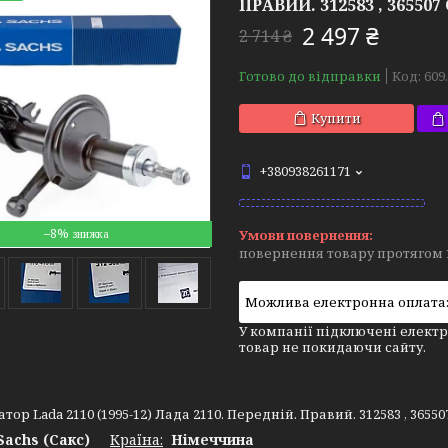
ПРАВИЙ. 312583 , 365507
2 497 ₴
2 714 ₴
Готово до відправки
Код:
609
Купити
+380938261171
–8%
повернення товару протягом 
У компанії підключені електр
товар не покидаючи сайту.
тор Lada 2110 (1995-12) Лада 2110. Передній. Правий. 312583 , 3655
Sachs (Сакс)
Країна:
Німеччина