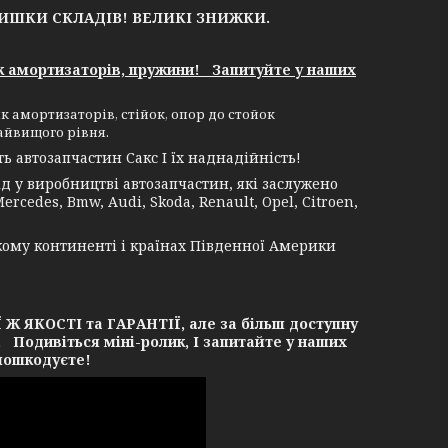
ЛИШКИ СКЛАДІВ!
ВЕЛИКІ ЗНИЖКИ.
к амортизаторів, пружини! Запитуйте у наших
к амортизаторів, стійок, опор до стойок
айвищого рівня.
 автозапчастин Сакс І їх наднадійність!
 у виробництві автозапчастин, які заслужено
rcedes, Bmw, Audi, Skoda, Renault, Opel, Citroen,
кому континенті і країнах Південної Америки
ЯКОСТІ та ГАРАНТІЇ, але за більш доступну
. Подивіться міні-ролик, І запитайте у наших
 пошкодуєте!