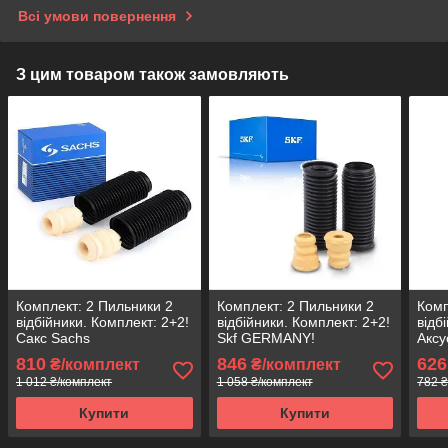
Всі умови повернення
З цим товаром також замовляють
Комплект: 2 Пильники 2
Комплект: 2 Пильники 2
Комп
відбійники. Комплект: 2+2!
відбійники. Комплект: 2+2!
відб
Сакс Sachs
Skf GERMANY!
Аксу
810
846
626
₴/комплект
₴/комплект
1 012 ₴/комплект
1 058 ₴/комплект
782 ₴
Купити
Купити