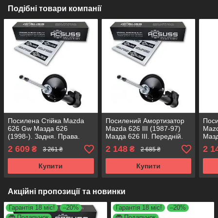
Подібні товари компанії
Посилена Стійка Mazda
Посилений Амортизатор
Пос
626 Gw Мазда 626
Mazda 626 III (1987-97)
Mazd
(1998-). Задня. Права.
Мазда 626 III. Передній.
Мазд
280684 , 335028 KOREA
Правий. 290665 , 634024
Ліви
2 609
2 148
2 1
₴
₴
3 261 ₴
2 685 ₴
Аксусс!
KOREA Аксусс!
KORE
Купити
Купити
Акційні пропозиції та новинки
Гарантія 18 міс!
–20%
Гарантія 18 міс!
–20%
Подарунок
Подарунок