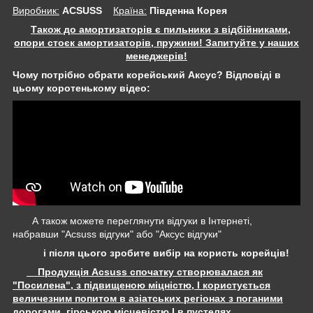
Виробник:
ACSUSS
Крaїна:
Південна Корея
Також до амортизаторів є пильники з відбійниками,
опори стоєк амортизаторів, пружини! Запитуйте у наших
менеджерів!
Чому потрібно обрати корейський Аксус? Відповіді в
цьому коротенькому відео:
А також можете переглянути відгуки в Інтернеті,
набравши "Acsuss відгуки" або "Аксус відгуки"
і після цього зробите вибір на користь корейців!
Продукція Acsuss спочатку створювалася як
"Посилена", з підвищеною міцністю, І користується
величезним попитом в азіатських регіонах з поганими
дорогами, гірською місцевістю І в пустелях.