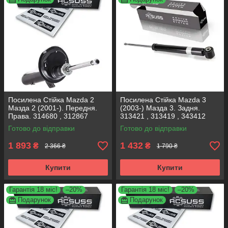
Посилена Стійка Mazda 2
Посилена Стійка Mazda 3
Мазда 2 (2001-). Передня.
(2003-) Мазда 3. Задня.
Права. 314680 , 312867
313421 , 313419 , 343412
KOREA Аксусс!
KOREA Аксусс!
Готово до відправки
Готово до відправки
1 893
1 432
₴
₴
2 366 ₴
1 790 ₴
Купити
Купити
Гарантія 18 міс!
–20%
Гарантія 18 міс!
–20%
Подарунок
Подарунок