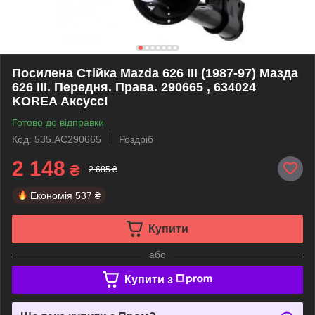
Посилена Стійка Mazda 626 III (1987-97) Мазда
626 III. Передня. Права. 290665 , 634024
KOREA Аксусс!
Готово до відправки
Код: 535.AC290665
Роздріб
2 148
₴
2 685 ₴
Економія
537 ₴
Купити
або
Купити з