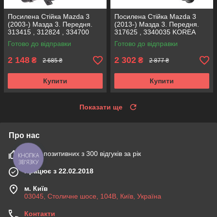
Посилена Стійка Mazda 3
Посилена Стійка Mazda 3
(2003-) Мазда 3. Передня.
(2013-) Мазда 3. Передня.
313415 , 312824 , 334700
317625 , 3340035 KOREA
KOREA Аксусс!
Аксусс!
Готово до відправки
Готово до відправки
2 148
2 302
₴
₴
2 685 ₴
2 877 ₴
Купити
Купити
Показати ще
Про нас
100% позитивних з 300 відгуків за рік
КНОПКА
ЗВ'ЯЗКУ
Працює з 22.02.2018
м. Київ
03045, Столичне шосе, 104B, Київ, Україна
Контакти