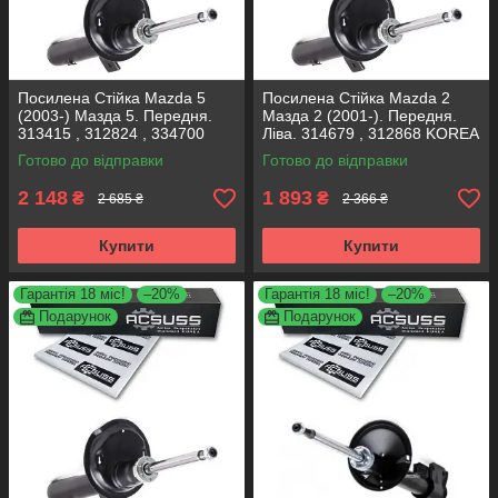
Посилена Стійка Mazda 5
Посилена Стійка Mazda 2
(2003-) Мазда 5. Передня.
Мазда 2 (2001-). Передня.
313415 , 312824 , 334700
Ліва. 314679 , 312868 KOREA
KOREA Аксусс!
Аксусс!
Готово до відправки
Готово до відправки
2 148
1 893
₴
₴
2 685 ₴
2 366 ₴
Купити
Купити
Гарантія 18 міс!
–20%
Гарантія 18 міс!
–20%
Подарунок
Подарунок