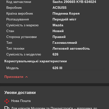
Код запчастини
Sachs 290665 KYB 634024
Виробник
ACSUSS
Країна виробник
Південна Корея
Розташування
Передній міст
Сумісність з маркою
Mazda
Стан
Новий
Сторона установки
Правий
Тип
Газомасляний
Тип техніки
Легковий автомобіль
Сумісність з моделлю
626
Користувальницькі характеристики
Мoдель
626 III
Приховати
Умови доставки
Нова Пошта
Для клієнтів Молдови та Придністров'я – відправка до