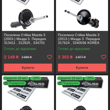
Посилена Стійка Mazda 5
Посилена Стійка Mazda 3
(2003-) Мазда 5. Передня.
(2013-) Мазда 3. Передня.
313411 , 312825 , 334701
317624 , 3340036 KOREA
KOREA Аксусс!
Аксусс!
Готово до відправки
Готово до відправки
2 148
2 302
₴
₴
2 685 ₴
2 877 ₴
Купити
Купити
Гарантія 18 міс!
–20%
Гарантія 18 міс!
–20%
Подарунок
Подарунок