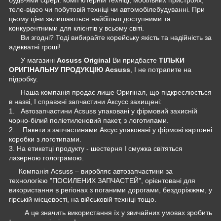
теле-відео чи побутовій техніці чи автомобілебудуванні. При
цьому ціни залишаються найбільш доступними та
конкурентними для клієнтів у всьому світі.
Ви згодні? Тоді вибирайте корейську якість та надійність за
адекватні гроші!
У магазині
Acsuss Original
Ви придбаєте
ТІЛЬКИ
ОРИГІНАЛЬНУ ПРОДУКЦІЮ Acsuss
, І не потрапите на
підробку.
Наша компанія продає лише Оригінал, що підкреслюється
в назві, І справжні запчастини Аксусс захищені:
1. Автозапчастини Acsuss упаковані у фірмовий захисній
чорно-білий поліетиленовий пакет, з логотипами.
2. Пакети з запчастинами Аксус упаковані у фірмові картонні
коробки з логотипами.
3. На етикетці продукту - шестерня І смужка світяться
лазерною голограмою.
Компанія Acsuss – виробляє автозапчастини за
технологією "ПОСИЛЕНИХ ЗАПЧАСТЕЙ", орієнтовані для
використання в регіонах з поганими дорогами, бездоріжжям, у
гірській місцевості, на військовій техніці тощо.
А це значить використання їх у звичайних умовах зробить