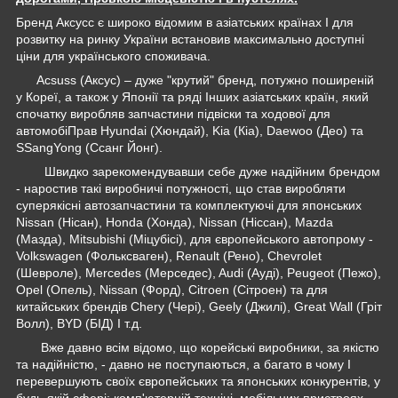
Бренд Аксусс є широко відомим в азіатських країнах І для
розвитку на ринку України встановив максимально доступні
ціни для українського споживача.
Acsuss (Аксус) – дуже "крутий" бренд, потужно поширеній
у Кореї, а також у Японії та ряді Інших азіатських країн, який
спочатку виробляв запчастини підвіски та ходової для
автомобіПрав Hyundai (Хюндай), Kia (Кіа), Daewoo (Део) та
SSangYong (Ссанг Йонг).
Швидко зарекомендувавши себе дуже надійним брендом
- наростив такі виробничі потужності, що став виробляти
суперякісні автозапчастини та комплектуючі для японських
Nissan (Нісан), Honda (Хонда), Nissan (Ніссан), Mazda
(Мазда), Mitsubishi (Міцубісі), для європейського автопрому -
Volkswagen (Фольксваген), Renault (Рено), Chevrolet
(Шевроле), Mercedes (Мерседес), Audi (Ауді), Peugeot (Пежо),
Opel (Опель), Nissan (Форд), Citroen (Сітроен) та для
китайських брендів Chery (Чері), Geely (Джилі), Great Wall (Гріт
Волл), BYD (БІД) І т.д.
Вже давно всім відомо, що корейські виробники, за якістю
та надійністю, - давно не поступаються, а багато в чому І
перевершують своїх європейських та японських конкурентів, у
будь-якій сфері: комп'ютерній техніці, мобільних пристроях,