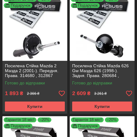
Подарунок
Подарунок
Посилена Стійка Mazda 2
Посилена Стійка Mazda 626
Мазда 2 (2001-). Передня.
Gw Мазда 626 (1998-).
Права. 314680 , 312867
Задня. Права. 280684 ,
KOREA Аксусс!
335028 KOREA Аксусс!
Готово до відправки
Готово до відправки
1 893
2 609
₴
₴
2 366 ₴
3 261 ₴
Купити
Купити
Гарантія 18 міс!
–20%
Гарантія 18 міс!
–20%
Подарунок
Подарунок