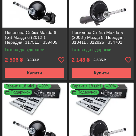
Посилена Стійка Mazda 6
Посилена Стійка Mazda 5
(Gj) Мазда 6 (2012-).
(2003-) Мазда 5. Передня.
Передня. 317511 , 339405
313411 , 312825 , 334701
KOREA Аксусс!
KOREA Аксусс!
Готово до відправки
Готово до відправки
2 506
2 148
₴
₴
3 133 ₴
2 685 ₴
Купити
Купити
Гарантія 18 міс!
–20%
Гарантія 18 міс!
–20%
Подарунок
Подарунок