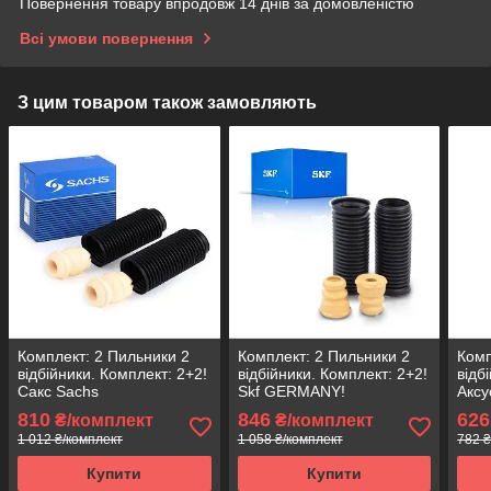
Повернення товару впродовж 14 днів за домовленістю
Всі умови повернення
З цим товаром також замовляють
Комплект: 2 Пильники 2
Комплект: 2 Пильники 2
Комп
відбійники. Комплект: 2+2!
відбійники. Комплект: 2+2!
відб
Сакс Sachs
Skf GERMANY!
Аксу
810
846
626
₴/комплект
₴/комплект
1 012 ₴/комплект
1 058 ₴/комплект
782 ₴
Купити
Купити