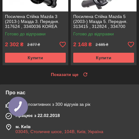
Посилена Стійка Mazda 3
Посилена Стійка Mazda 5
(2013-) Мазда 3. Передня.
(2003-) Мазда 5. Передня.
317624 , 3340036 KOREA
313415 , 312824 , 334700
Аксусс!
KOREA Аксусс!
Готово до відправки
Готово до відправки
2 302
2 148
₴
₴
2 877 ₴
2 685 ₴
Купити
Купити
Показати ще
Про нас
100% позитивних з 300 відгуків за рік
Працює з 22.02.2018
м. Київ
03045, Столичне шосе, 104B, Київ, Україна