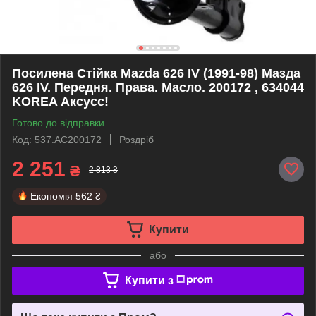
Посилена Стійка Mazda 626 IV (1991-98) Мазда
626 IV. Передня. Права. Масло. 200172 , 634044
KOREA Аксусс!
Готово до відправки
Код: 537.AC200172
Роздріб
2 251
₴
2 813 ₴
Економія
562 ₴
Купити
або
Купити з