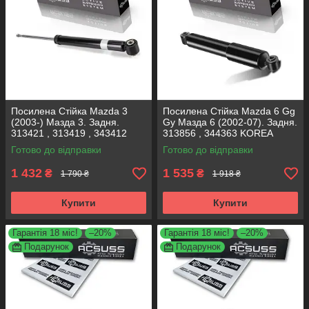
Посилена Стійка Mazda 3
Посилена Стійка Mazda 6 Gg
(2003-) Мазда 3. Задня.
Gy Мазда 6 (2002-07). Задня.
313421 , 313419 , 343412
313856 , 344363 KOREA
KOREA Аксусс!
Аксусс!
Готово до відправки
Готово до відправки
1 432
1 535
₴
₴
1 790 ₴
1 918 ₴
Купити
Купити
Гарантія 18 міс!
–20%
Гарантія 18 міс!
–20%
Подарунок
Подарунок