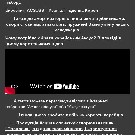
підбору.
Виробник:
ACSUSS
Крaїна:
Південна Корея
Також до амортизаторів є пильники з відбійниками,
опори стоєк амортизаторів, пружини! Запитуйте у наших
менеджерів!
Чому потрібно обрати корейський Аксус? Відповіді в
цьому коротенькому відео:
А також можете переглянути відгуки в Інтернеті,
набравши "Acsuss відгуки" або "Аксус відгуки"
і після цього зробите вибір на користь корейців!
Продукція Acsuss спочатку створювалася як
"Посилена", з підвищеною міцністю, І користується
величезним попитом в азіатських регіонах з поганими