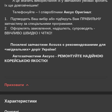
А це значить використання їх у звичайних умовах зробить
їх ще довговічнішим!
Телефонуйте – І співробітники
Аксус Оригінал
:
1. Підтвердять Ваш вибір або підберуть Вам ПРАВИЛЬНУ
запчастину за спеціальними програмами.
2. Оформлять замовлення, надішлють, супроводять -
ВВІЧЛИВО ШВИДКО І ЧІТКО!
Посилені запчастини Acsuss є рекомендованими для
«неідеальних» доріг України!
Автозапчастини Аксусс - РЕМОНТУЙТЕ НАДІЙНОЮ
КОРЕЙСЬКОЮ ЯКОСТЮ!
Приховати
Характеристики
Основні