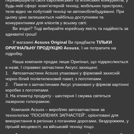
будь-якій сфері: комп'ютерній техніці, мобільних пристроях,
теле-відео чи побутовій техніці чи автомобілебудуванні. При
цьому ціни залишаються найбільш доступними та
конкурентними для клієнтів у всьому світі.
Ви згодні? Тоді вибирайте корейську якість та надійність за
адекватні гроші!
У магазині
Acsuss Original
Ви придбаєте
ТІЛЬКИ
ОРИГІНАЛЬНУ ПРОДУКЦІЮ Acsuss
, І не потрапите на
підробку.
Наша компанія продає лише Оригінал, що підкреслюється
в назві, І справжні запчастини Аксусс захищені:
1. Автозапчастини Acsuss упаковані у фірмовий захисній
чорно-білий поліетиленовий пакет, з логотипами.
2. Пакети з запчастинами Аксус упаковані у фірмові картонні
коробки з логотипами.
3. На етикетці продукту - шестерня І смужка світяться
лазерною голограмою.
Компанія Acsuss – виробляє автозапчастини за
технологією "ПОСИЛЕНИХ ЗАПЧАСТЕЙ", орієнтовані для
використання в регіонах з поганими дорогами, бездоріжжям, у
гірській місцевості, на військовій техніці тощо.