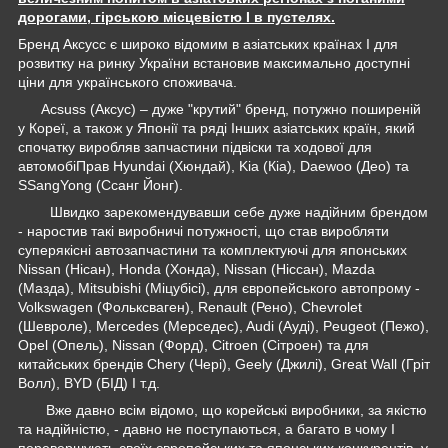
дорогами, гірською місцевістю І в пустелях.
Бренд Аксусс є широко відомим в азіатських країнах І для
розвитку на ринку України встановив максимально доступні
ціни для українського споживача.
Acsuss (Аксус) – дуже "крутий" бренд, потужно поширеній
у Кореї, а також у Японії та ряді Інших азіатських країн, який
спочатку виробляв запчастини підвіски та ходової для
автомобіПрав Hyundai (Хюндай), Kia (Кіа), Daewoo (Део) та
SSangYong (Ссанг Йонг).
Швидко зарекомендувавши себе дуже надійним брендом
- наростив такі виробничі потужності, що став виробляти
суперякісні автозапчастини та комплектуючі для японських
Nissan (Нісан), Honda (Хонда), Nissan (Ніссан), Mazda
(Мазда), Mitsubishi (Міцубісі), для європейського автопрому -
Volkswagen (Фольксваген), Renault (Рено), Chevrolet
(Шевроле), Mercedes (Мерседес), Audi (Ауді), Peugeot (Пежо),
Opel (Опель), Nissan (Форд), Citroen (Сітроен) та для
китайських брендів Chery (Чері), Geely (Джилі), Great Wall (Гріт
Волл), BYD (БІД) І т.д.
Вже давно всім відомо, що корейські виробники, за якістю
та надійністю, - давно не поступаються, а багато в чому І
перевершують своїх європейських та японських конкурентів, у