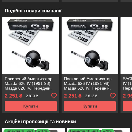
Подібні товари компанії
Посилений Амортизатор
Посилений Амортизатор
SACH
Mazda 626 IV (1991-98)
Mazda 626 IV (1991-98)
IV (
Мазда 626 IV. Передній.
Мазда 626 IV. Передній.
Пере
Правий. Масло. 200172 ,
Лівий. Масло. 200173 ,
2001
2 251
2 251
2 9
₴
₴
2 813 ₴
2 813 ₴
634044 KOREA Аксусс!
634044 KOREA Аксусс!
Купити
Купити
Акційні пропозиції та новинки
Гарантія 18 міс!
–20%
Гарантія 18 міс!
–20%