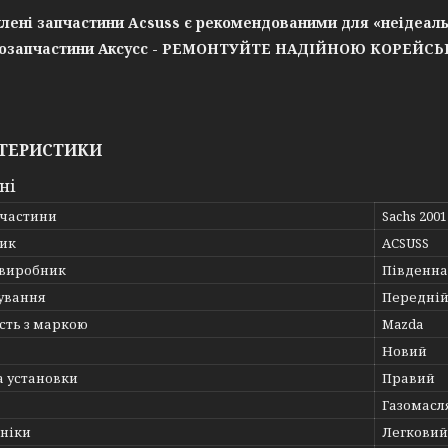
лені запчастини Acsuss є рекомендованими для «неідеаль
озапчастини Аксусс - РЕМОНТУЙТЕ НАДІЙНОЮ КОРЕЙС
ТЕРИСТИКИ
ні
пчастини
Sachs 200
ик
ACSUSS
 виробник
Південна
ування
Передній
сть з маркою
Mazda
Новий
а установки
Правий
Газомасл
хніки
Легковий