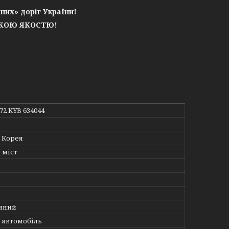
них» доріг України!
ЬКОЮ ЯКОСТЮ!
172 KYB 634044
 Корея
 міст
яний
 автомобіль