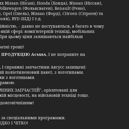
Nissan (Нісан), Honda (Хонда), Nissan (Ніссан),
Volkswagen (Фольксваген), Renault (Рено),
 Opel (Опель), Nissan (Форд), Citroen (Сітроен) та
лл), BYD (БІД) І т.д.
ністю, - давно не поступаються, а багато в чому
-якій сфері: комп'ютерній техніці, мобільних
. При цьому ціни залишаються найбільш
атні гроші!
 ПРОДУКЦІЮ Acsuss
, І не потрапите на
І справжні запчастини Аксусс захищені:
ий поліетиленовий пакет, з логотипами.
ки з логотипами.
грамою.
ЛЕНИХ ЗАПЧАСТЕЙ", орієнтовані для
й місцевості, на військовій техніці тощо.
 довговічнішим!
у за спеціальними програмами.
ДКО І ЧІТКО!