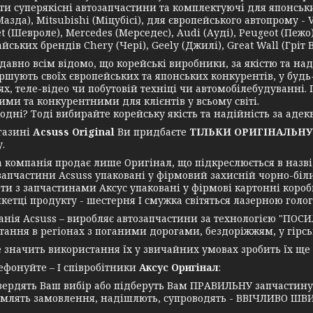
и суперякісні автозапчастини та комплектуючі для японських 
азда), Mitsubishi (Міцубісі), для європейського автопрому - 
t (Шевроле), Mercedes (Мерседес), Audi (Ауді), Peugeot (Пежо),
йських брендів Chery (Чері), Geely (Джилі), Great Wall (Гріт Во
но всім відомо, що корейські виробники, за якістю та надій
ршують своїх європейських та японських конкурентів, у будь
ях, теле-відео чи побутовій техніці чи автомобілебудуванні
ими та конкурентними для клієнтів у всьому світі.
ні? Тоді вибирайте корейську якість та надійність за адекв
азині
Acsuss Original
Ви придбаєте
ТІЛЬКИ ОРИГІНАЛЬНУ
.
мпанія продає лише Оригінал, що підкреслюється в назві, 
запчастини Acsuss упаковані у фірмовий захисній чорно-біл
ти з запчастинами Аксус упаковані у фірмові картонні короб
икетці продукту - шестерня І смужка світяться лазерною голо
я Acsuss – виробляє автозапчастини за технологією "ПОСИ
ання в регіонах з поганими дорогами, бездоріжжям, у гірські
ачить використання їх у звичайних умовах зробить їх ще
нуйте – І співробітники
Аксус Оригінал
:
вердять Ваш вибір або підберуть Вам ПРАВИЛЬНУ запчастин
млять замовлення, надішлють, супроводять - ВВІЧЛИВО ШВИ