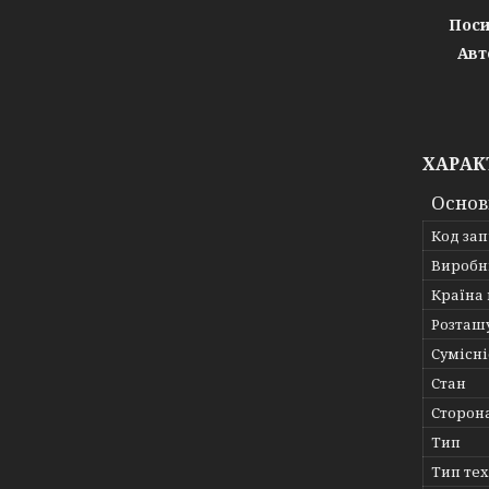
Поси
Авт
ХАРАК
Основ
Код за
Виробн
Країна
Розташ
Сумісні
Стан
Сторон
Тип
Тип те