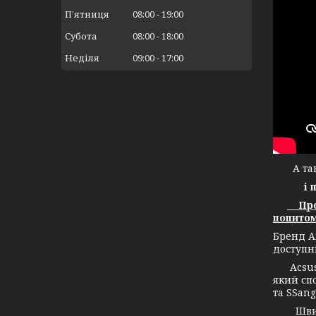
Пʼятниця
08:00
19:00
Субота
08:00
18:00
Неділя
09:00
17:00
А тако
і 
Прод
попитом
Бренд А
доступн
Acsuss 
який спо
та SSang
Швидко 