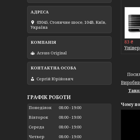
03045, Столичне шосе, 104B, Київ,
Україна
83 ₴
Універ
Acsuss Original
Посилен
Сергій Юрійович
Виробни
Тако
ГРАФІК РОБОТИ
Чому по
Понеділок
08:00
19:00
Вівторок
08:00
19:00
Середа
08:00
19:00
Четвер
08:00
19:00