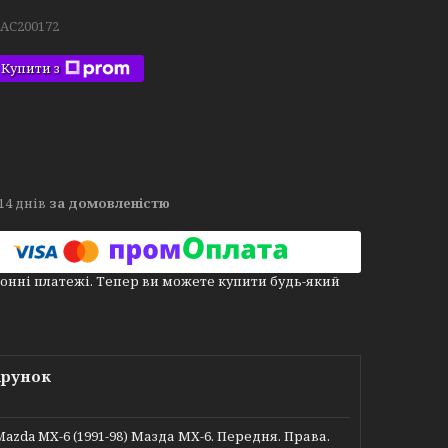
.AC200172
Купити з
14 днів
за домовленістю
онні платежі. Тепер ви можете купити будь-який
арунок
da MX-6 (1991-98) Мазда МХ-6. Передня. Права.