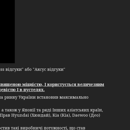
 відгуки" або "Аксус відгуки"
двищеною міцністю, І користується величезним
евістю І в пустелях.
 на ринку України встановив максимально
 також у Японії та ряді Інших азіатських країн,
Прав Hyundai (Хюндай), Kia (Кіа), Daewoo (Део)
в такі виробничі потужності, що став