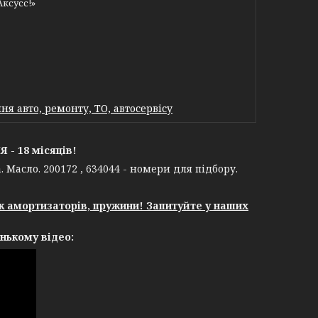
Аксусс!»
я авто, ремонту, ТО, автосервісу
- 18 місяців!
Масло. 200172 , 634044 - номери для підбору.
єк амортизаторів, пружини! Запитуйте у наших
нькому відео: