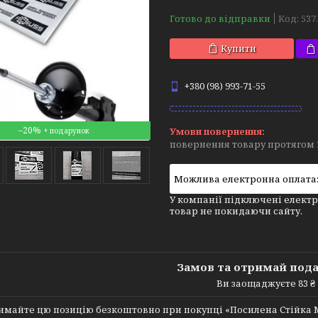
Готово до відправки
Код:
537
Купити
+380 (98) 993-71-55
–20%
повернення товару протягом 
У компанії підключені електр
товар не покидаючи сайту.
Замов та отримай под
Ви заощаджуєте 83 ₴
майте цю позицію безкоштовно при покупці «Посилена Стійка Maz