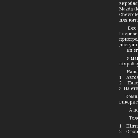
вироблят
Mazda (М
Chevrole
для кита
Вже дав
І переве
пристро
доступн
Ви згод
У маг
підробку
Наша ко
1. Авто
2. Паке
3. На ет
Компані
використ
А це зн
Телефо
1. Підт
2. Офор