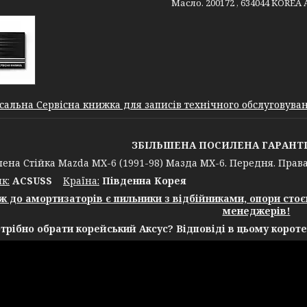
Масло. 200172 , 634044 KOREA 
сальна Сервісна книжка для записів технічного обслуговуванн
ЗБІЛЬШЕНА ПОСИЛЕНА ГАРАНТІЯ 
а Стійка Mazda MX-6 (1991-98) Мазда МХ-6. Передня. Права. 
к:
ACSUSS
Крaїна:
Південна Корея
ж до амортизаторів є пильники з відбійниками, опори сто
менеджерів!
трібно обрати корейський Аксус? Відповіді в цьому короте