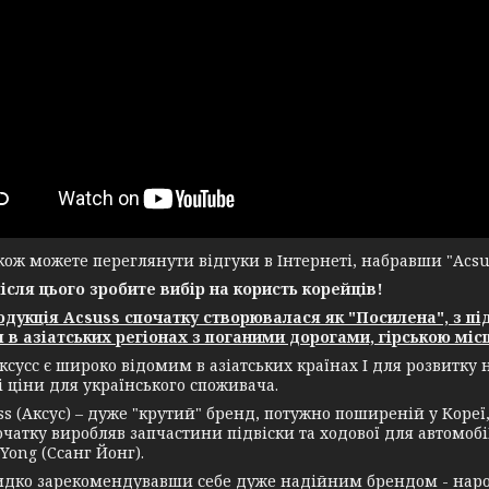
ж можете переглянути відгуки в Інтернеті, набравши "Acsuss
після цього зробите вибір на користь корейців!
укція Acsuss спочатку створювалася як "Посилена", з пі
 в азіатських регіонах з поганими дорогами, гірською місц
ксусс є широко відомим в азіатських країнах І для розвитку
і ціни для українського споживача.
(Аксус) – дуже "крутий" бренд, потужно поширеній у Кореї, а
чатку виробляв запчастини підвіски та ходової для автомобі
Yong (Ссанг Йонг).
зарекомендувавши себе дуже надійним брендом - нарости