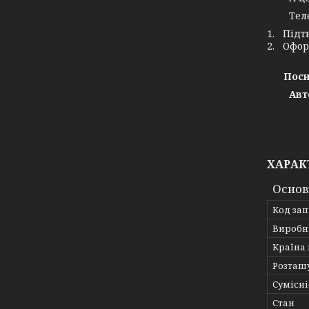
Телефо
1. Підт
2. Офор
Поси
Авт
ХАРАК
Основ
Код за
Виробн
Країна
Розташ
Сумісні
Стан