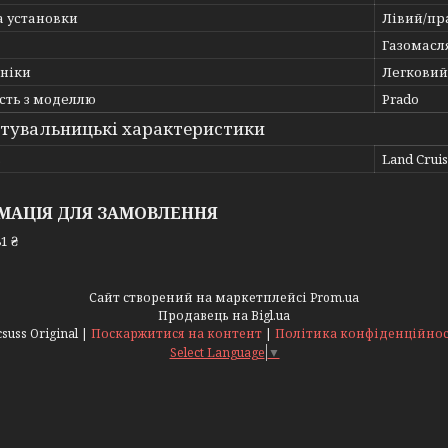
а установки
Лівий/пр
Газомасл
хніки
Легковий
сть з моделлю
Prado
тувальницькі характеристики
ь
Land Crui
МАЦІЯ ДЛЯ ЗАМОВЛЕННЯ
1 ₴
Сайт створений на маркетплейсі
Prom.ua
Продавець на Bigl.ua
Acsuss Original |
Поскаржитися на контент
|
Політика конфіденційнос
Select Language
▼