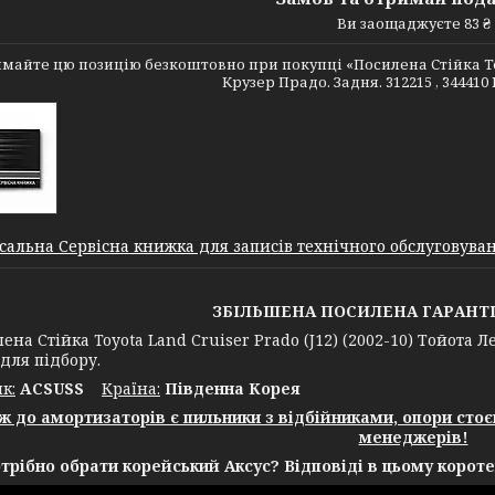
Ви заощаджуєте 83 ₴
майте цю позицію безкоштовно при покупці «Посилена Стійка Toyot
Крузер Прадо. Задня. 312215 , 344410
сальна Сервісна книжка для записів технічного обслуговуванн
ЗБІЛЬШЕНА ПОСИЛЕНА ГАРАНТІЯ 
 Стійка Toyota Land Cruiser Prado (J12) (2002-10) Тойота Ле
для підбору.
к:
ACSUSS
Крaїна:
Південна Корея
ж до амортизаторів є пильники з відбійниками, опори сто
менеджерів!
трібно обрати корейський Аксус? Відповіді в цьому короте