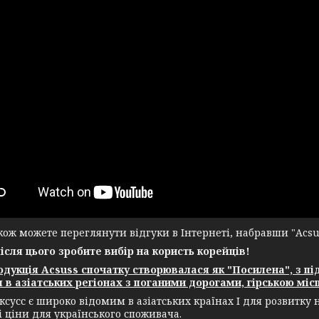
ж можете переглянути відгуки в Інтернеті, набравши "Acsuss
після цього зробите вибір на користь корейців!
укція Acsuss спочатку створювалася як "Посилена", з пі
 в азіатських регіонах з поганими дорогами, гірською місц
ксусс є широко відомим в азіатських країнах І для розвитку
і ціни для українського споживача.