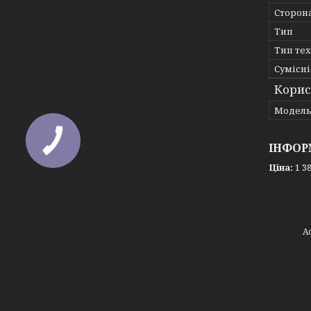
Сторон
Тип
Тип те
Сумісні
Корис
Мoдел
ІНФОР
Ціна:
1 38