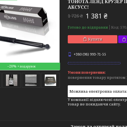
ТОЙОТА ЛЕНД КРУЗЕР ПР
АКСУСС!
1 381 ₴
1 726 ₴
Готово до відправки
Код:
570
Купити
+380 (98) 993-71-55
–20%
повернення товару протягом 
У компанії підключені електр
товар не покидаючи сайту.
Замов та отримай под