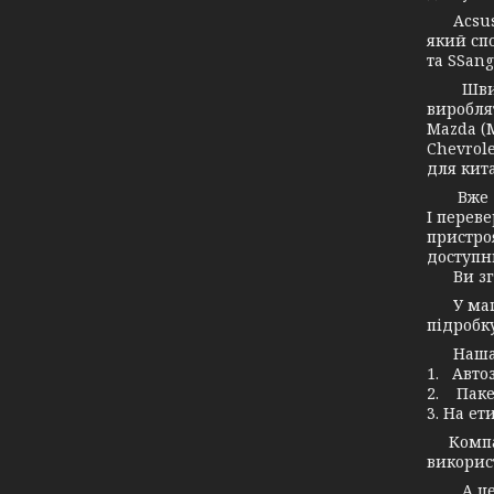
Acsuss 
який спо
та SSang
Швидко 
вироблят
Mazda (М
Chevrole
для кита
Вже дав
І переве
пристро
доступн
Ви згод
У маг
підробку
Наша ко
1. Авто
2. Паке
3. На ет
Компані
використ
А це зн