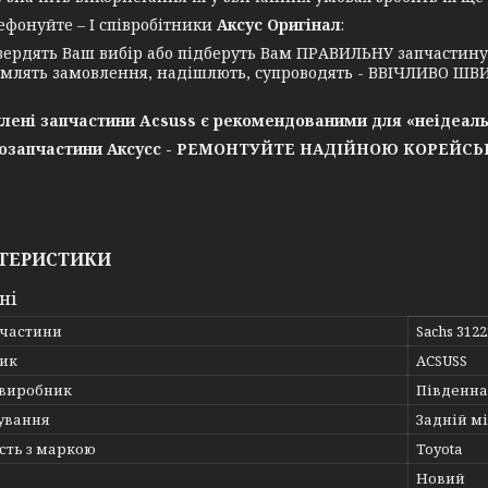
нуйте – І співробітники
Аксус Оригінал
:
вердять Ваш вибір або підберуть Вам ПРАВИЛЬНУ запчастин
млять замовлення, надішлють, супроводять - ВВІЧЛИВО ШВИ
лені запчастини Acsuss є рекомендованими для «неідеаль
озапчастини Аксусс - РЕМОНТУЙТЕ НАДІЙНОЮ КОРЕЙС
ТЕРИСТИКИ
ні
пчастини
Sachs 312
ик
ACSUSS
 виробник
Південна
ування
Задній мі
сть з маркою
Toyota
Новий