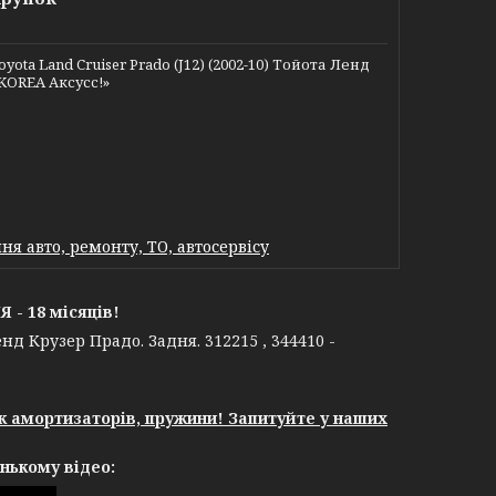
a Land Cruiser Prado (J12) (2002-10) Тойота Ленд
 KOREA Аксусс!»
я авто, ремонту, ТО, автосервісу
- 18 місяців!
нд Крузер Прадо. Задня. 312215 , 344410 -
єк амортизаторів, пружини! Запитуйте у наших
нькому відео: