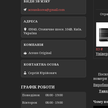
acsusskorea@gmail.com
Отри
03045, Столичне шосе, 104B, Київ,
Україна
83 ₴
Acsuss Original
Універ
Сергій Юрійович
Посилена
номери 
Виробни
ГРАФІК РОБОТИ
Тако
Понеділок
08:00
19:00
Чому по
Вівторок
08:00
19:00