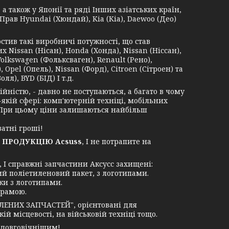
 також у Японії та ряді Інших азіатських країн,
Прав Hyundai (Хюндай), Kia (Кіа), Daewoo (Део)
в такі виробничі потужності, що став
Nissan (Нісан), Honda (Хонда), Nissan (Ніссан),
Volkswagen (Фольксваген), Renault (Рено),
 Opel (Опель), Nissan (Форд), Citroen (Сітроен) та
лл), BYD (БІД) І т.д.
ністю, - давно не поступаються, а багато в чому
-якій сфері: комп'ютерній техніці, мобільних
. При цьому ціни залишаються найбільш
атні гроші!
 ПРОДУКЦІЮ Acsuss
, І не потрапите на
І справжні запчастини Аксусс захищені:
ий поліетиленовий пакет, з логотипами.
ки з логотипами.
грамою.
ЛЕНИХ ЗАПЧАСТЕЙ", орієнтовані для
й місцевості, на військовій техніці тощо.
 довговічнішим!