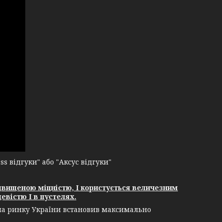
 відгуки" або "Аксус відгуки"
двищеною міцністю, І користується величезним
евістю І в пустелях.
 на ринку України встановив максимально