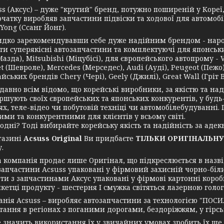
(Аксус) – дуже "крутий" бренд, потужно поширеній у Кореї, а
чатку виробляв запчастини підвіски та ходової для автомобі
Yong (Ссанг Йонг).
зарекомендувавши себе дуже надійним брендом - нарости
и суперякісні автозапчастини та комплектуючі для японських 
азда), Mitsubishi (Міцубісі), для європейського автопрому - 
t (Шевроле), Mercedes (Мерседес), Audi (Ауді), Peugeot (Пежо),
йських брендів Chery (Чері), Geely (Джилі), Great Wall (Гріт Во
но всім відомо, що корейські виробники, за якістю та надій
ршують своїх європейських та японських конкурентів, у будь
ях, теле-відео чи побутовій техніці чи автомобілебудуванні
ими та конкурентними для клієнтів у всьому світі.
ні? Тоді вибирайте корейську якість та надійність за адекв
азині
Acsuss Original
Ви придбаєте
ТІЛЬКИ ОРИГІНАЛЬНУ
.
мпанія продає лише Оригінал, що підкреслюється в назві, 
запчастини Acsuss упаковані у фірмовий захисній чорно-біл
ти з запчастинами Аксус упаковані у фірмові картонні короб
икетці продукту - шестерня І смужка світяться лазерною голо
я Acsuss – виробляє автозапчастини за технологією "ПОСИ
ання в регіонах з поганими дорогами, бездоріжжям, у гірські
ачить використання їх у звичайних умовах зробить їх ще