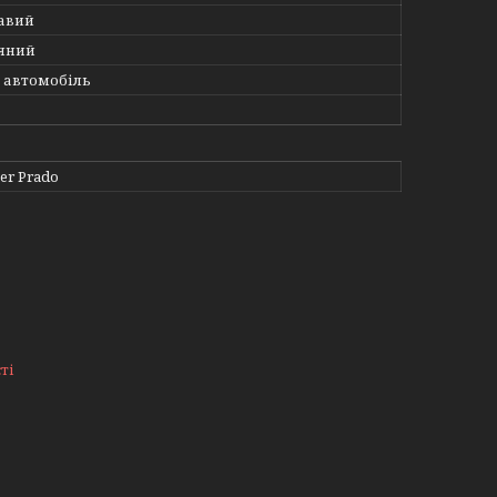
авий
яний
 автомобіль
ser Prado
ті