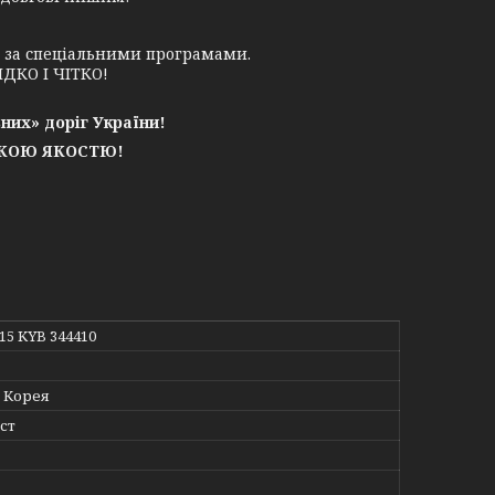
у за спеціальними програмами.
ДКО І ЧІТКО!
них» доріг України!
ЬКОЮ ЯКОСТЮ!
215 KYB 344410
 Корея
ст