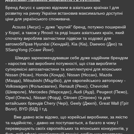
Бренд Аксусс є широко відомим в азіатських країнах І для
розвитку на ринку України встановив максимально доступні
ціни для українського споживача.
Acsuss (Аксус) – дуже "крутий" бренд, потужно поширеній
у Кореї, а також у Японії та ряді Інших азіатських країн, який
спочатку виробляв запчастини підвіски та ходової для
автомобіПрав Hyundai (Хюндай), Kia (Кіа), Daewoo (Део) та
SSangYong (Ссанг Йонг).
Швидко зарекомендувавши себе дуже надійним брендом
- наростив такі виробничі потужності, що став виробляти
суперякісні автозапчастини та комплектуючі для японських
Nissan (Нісан), Honda (Хонда), Nissan (Ніссан), Mazda
(Мазда), Mitsubishi (Міцубісі), для європейського автопрому -
Volkswagen (Фольксваген), Renault (Рено), Chevrolet
(Шевроле), Mercedes (Мерседес), Audi (Ауді), Peugeot (Пежо),
Opel (Опель), Nissan (Форд), Citroen (Сітроен) та для
китайських брендів Chery (Чері), Geely (Джилі), Great Wall (Гріт
Волл), BYD (БІД) І т.д.
Вже давно всім відомо, що корейські виробники, за якістю
та надійністю, - давно не поступаються, а багато в чому І
перевершують своїх європейських та японських конкурентів, у
будь-якій сфері: комп'ютерній техніці, мобільних пристроях,