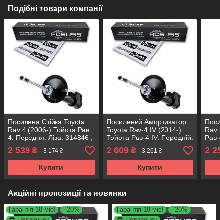
Подібні товари компанії
Посилена Стійка Toyota
Посилений Амортизатор
Поси
Rav 4 (2006-) Тойота Рав
Toyota Rav-4 IV (2014-)
Rav 
4. Передня. Ліва. 314846 ,
Тойота Рав-4 IV. Передній.
Рав 
339032 KOREA Аксусс!
Лівий. 316985 , 339335
3171
2 539
2 609
2 2
₴
₴
3 174 ₴
3 261 ₴
KOREA Аксусс!
Аксу
Купити
Купити
Акційні пропозиції та новинки
Гарантія 18 міс!
–20%
Гарантія 18 міс!
–20%
Подарунок
Подарунок