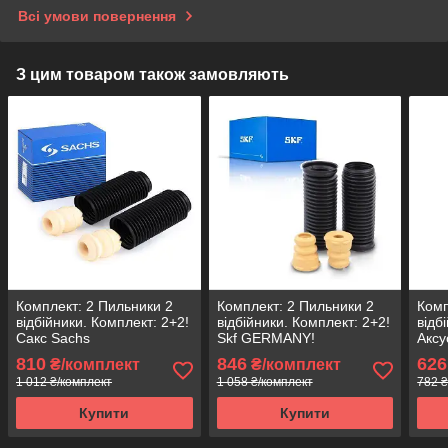
Всі умови повернення
З цим товаром також замовляють
Комплект: 2 Пильники 2
Комплект: 2 Пильники 2
Комп
відбійники. Комплект: 2+2!
відбійники. Комплект: 2+2!
відб
Сакс Sachs
Skf GERMANY!
Аксу
810
846
626
₴/комплект
₴/комплект
1 012 ₴/комплект
1 058 ₴/комплект
782 ₴
Купити
Купити