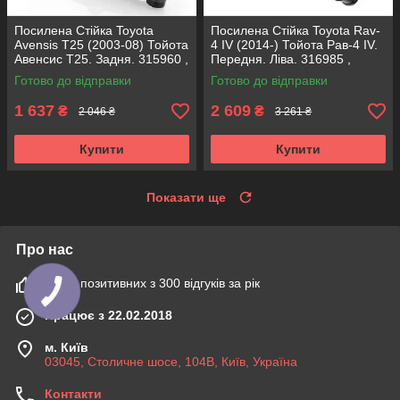
Посилена Стійка Toyota
Посилена Стійка Toyota Rav-
Avensis T25 (2003-08) Тойота
4 IV (2014-) Тойота Рав-4 IV.
Авенсис Т25. Задня. 315960 ,
Передня. Ліва. 316985 ,
341815 KOREA Аксусс!
339335 KOREA Аксусс!
Готово до відправки
Готово до відправки
1 637
2 609
₴
₴
2 046 ₴
3 261 ₴
Купити
Купити
Показати ще
Про нас
100% позитивних з 300 відгуків за рік
Працює з 22.02.2018
м. Київ
03045, Столичне шосе, 104B, Київ, Україна
Контакти