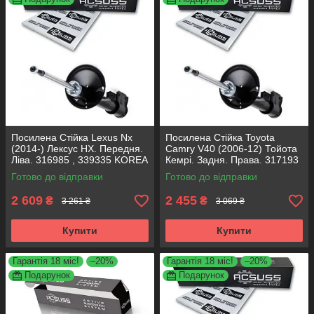
Посилена Стійка Lexus Nx
Посилена Стійка Toyota
(2014-) Лексус НХ. Передня.
Camry V40 (2006-12) Тойота
Ліва. 316985 , 339335 KOREA
Кемрі. Задня. Права. 317193
Аксусс!
, 339025 KOREA Аксусс!
Готово до відправки
Готово до відправки
2 609
2 455
₴
₴
3 261 ₴
3 069 ₴
Купити
Купити
Гарантія 18 міс!
–20%
Гарантія 18 міс!
–20%
Подарунок
Подарунок