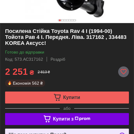
Посилена Стійка Toyota Rav 4 I (1994-00)
Тойота Рав 4 I. Передня. Ліва. 317162 , 334483
KOREA Аксусс!
Готово до відправки
Код: 573.AC317162
Роздріб
2 251
₴
2 813 ₴
Економія
562 ₴
Купити
або
Купити з