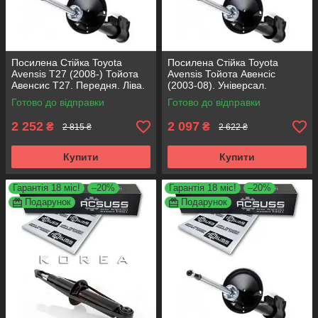
Посилена Стійка Toyota
Посилена Стійка Toyota
Avensis T27 (2008-) Тойота
Avensis Тойота Авенсіс
Авенсис Т27. Передня. Ліва.
(2003-08). Універсал.
315185 , 339817 KOREA
Передня. Ліва. 317121 ,
Готово до відправки
Готово до відправки
Аксусс!
334816 KOREA Аксусс!
2 252
2 097
₴
₴
2 815 ₴
2 622 ₴
Купити
Купити
Гарантія 18 міс!
–20%
Гарантія 18 міс!
–20%
Подарунок
Подарунок