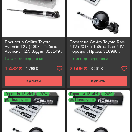
Посилена Стійка Toyota
Посилена Стійка Toyota Rav-
Avensis T27 (2008-) Тойота
4 IV (2014-) Тойота Рав-4 IV.
Авенсис Т27. Задня. 315149 ,
Передня. Права. 316986 ,
349248 KOREA Аксусс!
339334 KOREA Аксусс!
Готово до відправки
Готово до відправки
1 432
2 609
₴
₴
1 790 ₴
3 261 ₴
Купити
Купити
Гарантія 18 міс!
–20%
Гарантія 18 міс!
–20%
Подарунок
Подарунок