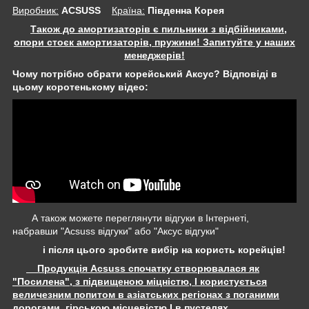
Виробник:
ACSUSS
Крaїна:
Південна Корея
Також до амортизаторів є пильники з відбійниками,
опори стоєк амортизаторів, пружини! Запитуйте у наших
менеджерів!
Чому потрібно обрати корейський Аксус? Відповіді в
цьому коротенькому відео:
А також можете переглянути відгуки в Інтернеті,
набравши "Acsuss відгуки" або "Аксус відгуки"
і після цього зробите вибір на користь корейців!
Продукція Acsuss спочатку створювалася як
"Посилена", з підвищеною міцністю, І користується
величезним попитом в азіатських регіонах з поганими
дорогами, гірською місцевістю І в пустелях.