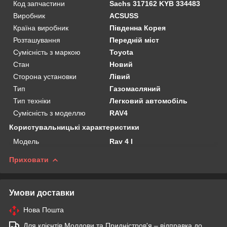
Код запчастини
Sachs 317162 KYB 334483
Виробник
ACSUSS
Країна виробник
Південна Корея
Розташування
Передній міст
Сумісність з маркою
Toyota
Стан
Новий
Сторона установки
Лівий
Тип
Газомасляний
Тип техніки
Легковий автомобіль
Сумісність з моделлю
RAV4
Користувальницькі характеристики
Мoдель
Rav 4 I
Приховати
Умови доставки
Нова Пошта
Для клієнтів Молдови та Придністров'я – відправка до