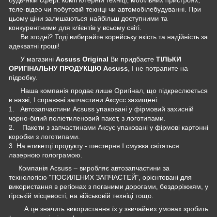
теле-відео чи побутовій техніці чи автомобілебудуванні. При
цьому ціни залишаються найбільш доступними та
конкурентними для клієнтів у всьому світі.
Ви згодні? Тоді вибирайте корейську якість та надійність за
адекватні гроші!
У магазині
Acsuss Original
Ви придбаєте
ТІЛЬКИ
ОРИГІНАЛЬНУ ПРОДУКЦІЮ Acsuss
, І не потрапите на
підробку.
Наша компанія продає лише Оригінал, що підкреслюється
в назві, І справжні запчастини Аксусс захищені:
1. Автозапчастини Acsuss упаковані у фірмовий захисній
чорно-білий поліетиленовий пакет, з логотипами.
2. Пакети з запчастинами Аксус упаковані у фірмові картонні
коробки з логотипами.
3. На етикетці продукту - шестерня І смужка світяться
лазерною голограмою.
Компанія Acsuss – виробляє автозапчастини за
технологією "ПОСИЛЕНИХ ЗАПЧАСТЕЙ", орієнтовані для
використання в регіонах з поганими дорогами, бездоріжжям, у
гірській місцевості, на військовій техніці тощо.
А це значить використання їх у звичайних умовах зробить