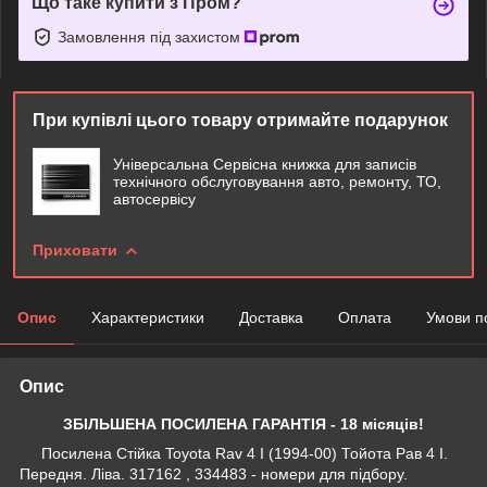
Що таке купити з Пром?
Замовлення під захистом
При купівлі цього товару отримайте подарунок
Універсальна Сервісна книжка для записів
технічного обслуговування авто, ремонту, ТО,
автосервісу
Приховати
Опис
Характеристики
Доставка
Оплата
Умови п
Опис
ЗБІЛЬШЕНА ПОСИЛЕНА ГАРАНТІЯ - 18 місяців!
Посилена Стійка Toyota Rav 4 I (1994-00) Тойота Рав 4 I.
Передня. Ліва. 317162 , 334483 - номери для підбору.