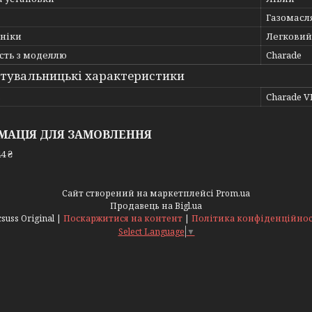
Газомасл
хніки
Легковий
сть з моделлю
Charade
тувальницькі характеристики
ь
Charade VI
МАЦІЯ ДЛЯ ЗАМОВЛЕННЯ
4 ₴
Сайт створений на маркетплейсі
Prom.ua
Продавець на Bigl.ua
Acsuss Original |
Поскаржитися на контент
|
Політика конфіденційнос
Select Language
▼