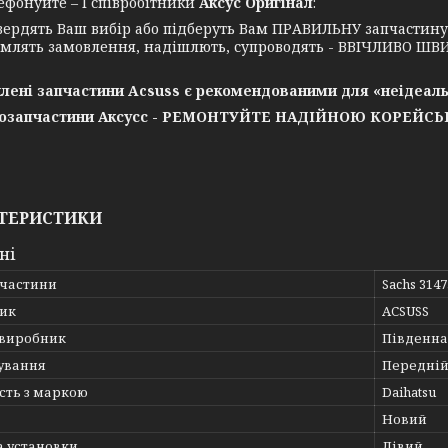
нуйте – І співробітники
Аксус Оригінал
:
вердять Ваш вибір або підберуть Вам ПРАВИЛЬНУ запчастин
млять замовлення, надішлють, супроводять - ВВІЧЛИВО ШВИ
лені запчастини Acsuss є рекомендованими для «неідеаль
озапчастини Аксусс - РЕМОНТУЙТЕ НАДІЙНОЮ КОРЕЙС
ТЕРИСТИКИ
ні
пчастини
Sachs 314
ик
ACSUSS
 виробник
Південна
ування
Передній
сть з маркою
Daihatsu
Новий
а установки
Лівий