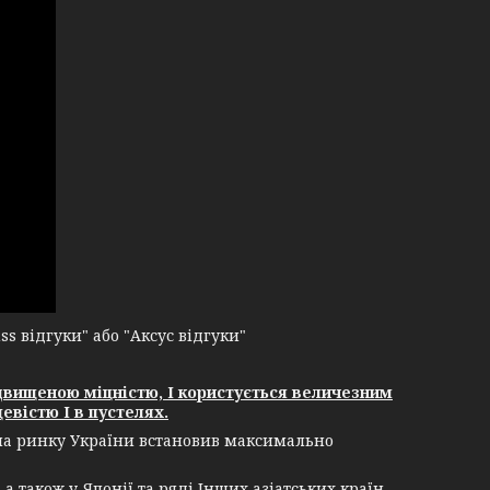
 відгуки" або "Аксус відгуки"
двищеною міцністю, І користується величезним
евістю І в пустелях.
 на ринку України встановив максимально
 також у Японії та ряді Інших азіатських країн,