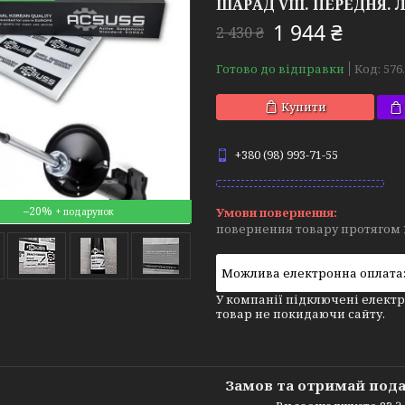
ШАРАД VIII. ПЕРЕДНЯ. Л
1 944 ₴
2 430 ₴
Готово до відправки
Код:
576
Купити
+380 (98) 993-71-55
–20%
повернення товару протягом 
У компанії підключені електр
товар не покидаючи сайту.
Замов та отримай под