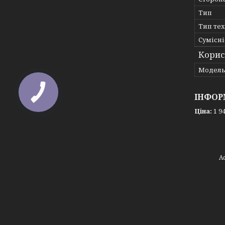
Тип
Тип те
Сумісні
Корис
Мoдел
ІНФОР
Ціна:
1 94