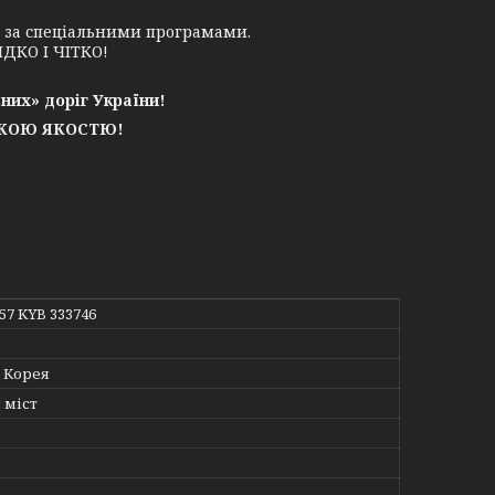
у за спеціальними програмами.
ДКО І ЧІТКО!
них» доріг України!
ЬКОЮ ЯКОСТЮ!
757 KYB 333746
 Корея
 міст