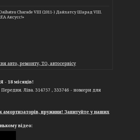
atsu Charade VIII (2011-) Дайхатсу Шарад VIII.
REA Аксусс!»
я авто, ремонту, ТО, автосервісу
- 18 місяців!
Передня. Ліва. 314757 , 333746 - номери для
єк амортизаторів, пружини! Запитуйте у наших
нькому відео: