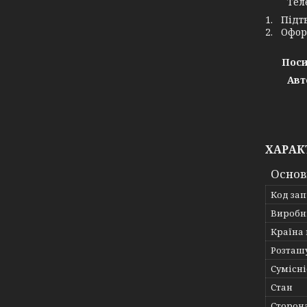
Телефо
1. Підт
2. Офор
Поси
Авт
ХАРАК
Основ
Код за
Виробн
Країна
Розташ
Сумісні
Стан
Сторон