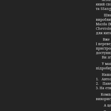
який спо
та SSang
Швидко 
вироблят
Mazda (М
Chevrole
для кита
Вже дав
І переве
пристро
доступн
Ви згод
У маг
підробку
Наша ко
1. Авто
2. Паке
3. На ет
Компані
використ
А це зн