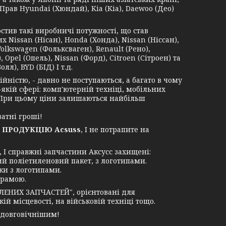
Прав Hyundai (Хюндай), Kia (Кіа), Daewoo (Део)
в такі виробничі потужності, що став
Nissan (Нісан), Honda (Хонда), Nissan (Ніссан),
Volkswagen (Фольксваген), Renault (Рено),
 Opel (Опель), Nissan (Форд), Citroen (Сітроен) та
лл), BYD (БІД) І т.д.
ністю, - давно не поступаються, а багато в чому
-якій сфері: комп'ютерній техніці, мобільних
. При цьому ціни залишаються найбільш
атні гроші!
 ПРОДУКЦІЮ Acsuss
, І не потрапите на
І справжні запчастини Аксусс захищені:
ий поліетиленовий пакет, з логотипами.
ки з логотипами.
грамою.
ЛЕНИХ ЗАПЧАСТЕЙ", орієнтовані для
й місцевості, на військовій техніці тощо.
 довговічнішим!