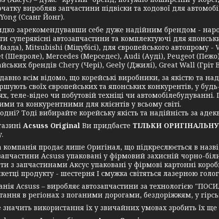
чатку виробляв запчастини підвіски та ходової для автомобі
Yong (Ссанг Йонг).
зарекомендувавши себе дуже надійним брендом - нарости
и суперякісні автозапчастини та комплектуючі для японських 
азда), Mitsubishi (Міцубісі), для європейського автопрому - 
t (Шевроле), Mercedes (Мерседес), Audi (Ауді), Peugeot (Пежо),
йських брендів Chery (Чері), Geely (Джилі), Great Wall (Гріт Во
но всім відомо, що корейські виробники, за якістю та надій
ршують своїх європейських та японських конкурентів, у будь
ях, теле-відео чи побутовій техніці чи автомобілебудуванні
ими та конкурентними для клієнтів у всьому світі.
ні? Тоді вибирайте корейську якість та надійність за адекв
азині
Acsuss Original
Ви придбаєте
ТІЛЬКИ ОРИГІНАЛЬНУ
.
мпанія продає лише Оригінал, що підкреслюється в назві, 
запчастини Acsuss упаковані у фірмовий захисній чорно-біл
ти з запчастинами Аксус упаковані у фірмові картонні короб
икетці продукту - шестерня І смужка світяться лазерною голо
я Acsuss – виробляє автозапчастини за технологією "ПОСИ
ання в регіонах з поганими дорогами, бездоріжжям, у гірські
ачить використання їх у звичайних умовах зробить їх ще