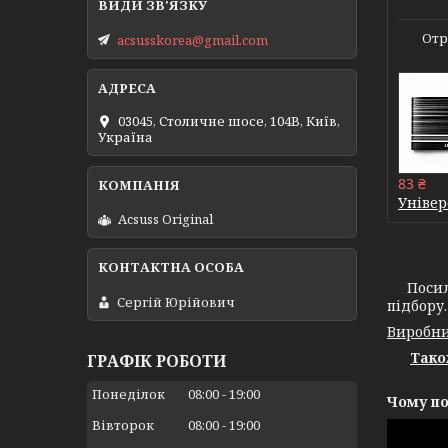
Отр
acsusskorea@gmail.com
03045, Столичне шосе, 104B, Київ,
Україна
83 ₴
Універ
Acsuss Original
Посилена
Сергій Юрійович
підбору.
Виробни
Тако
ГРАФІК РОБОТИ
Понеділок
08:00
19:00
Чому по
Вівторок
08:00
19:00