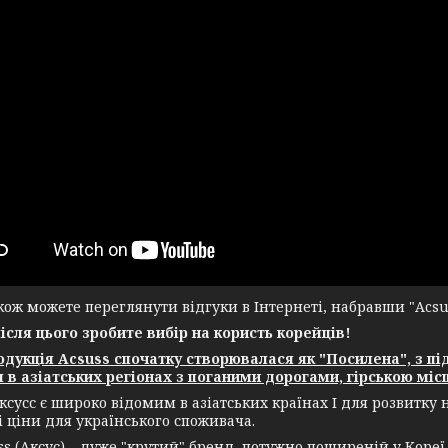
ж можете переглянути відгуки в Інтернеті, набравши "Acsuss
після цього зробите вибір на користь корейців!
укція Acsuss спочатку створювалася як "Посилена", з пі
 в азіатських регіонах з поганими дорогами, гірською місц
ксусс є широко відомим в азіатських країнах І для розвитку
і ціни для українського споживача.
(Аксус) – дуже "крутий" бренд, потужно поширеній у Кореї, а