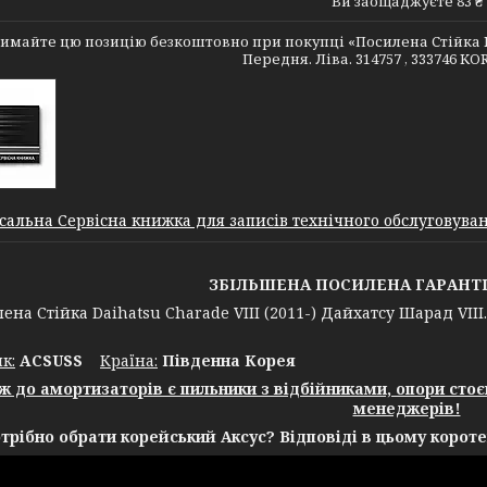
Ви заощаджуєте 83 ₴
имайте цю позицію безкоштовно при покупці «Посилена Стійка Daih
Передня. Ліва. 314757 , 333746 KO
сальна Сервісна книжка для записів технічного обслуговуванн
ЗБІЛЬШЕНА ПОСИЛЕНА ГАРАНТІЯ 
 Стійка Daihatsu Charade VIII (2011-) Дайхатсу Шарад VIII. 
к:
ACSUSS
Крaїна:
Південна Корея
ж до амортизаторів є пильники з відбійниками, опори сто
менеджерів!
трібно обрати корейський Аксус? Відповіді в цьому короте