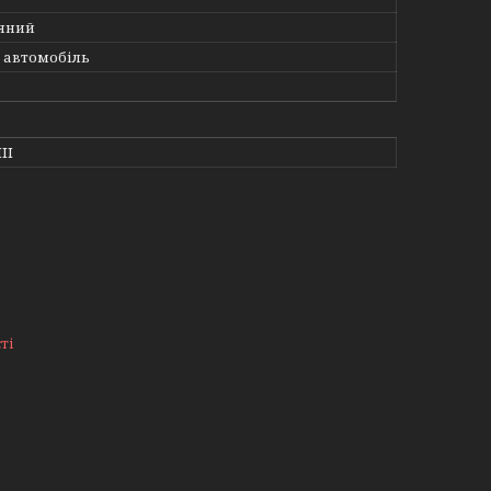
яний
 автомобіль
II
ті