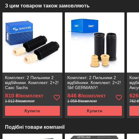
З цим товаром також замовляють
Комплект: 2 Пильники 2
Комплект: 2 Пильники 2
Комп
відбійники. Комплект: 2+2!
відбійники. Комплект: 2+2!
відб
Сакс Sachs
Skf GERMANY!
Аксу
810
846
626
₴/комплект
₴/комплект
1 012 ₴/комплект
1 058 ₴/комплект
782 ₴
Купити
Купити
Подібні товари компанії