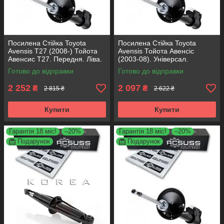
Посилена Стійка Toyota
Посилена Стійка Toyota
Avensis T27 (2008-) Тойота
Avensis Тойота Авенсіс
Авенсис Т27. Передня. Ліва.
(2003-08). Універсал.
315185 , 339817 KOREA
Передня. Ліва. 317121 ,
Готово до відправки
Готово до відправки
Аксусс!
334816 KOREA Аксусс!
2 252
2 097
₴
₴
2 815 ₴
2 622 ₴
Купити
Купити
Гарантія 18 міс!
–20%
Гарантія 18 міс!
–20%
Подарунок
Подарунок