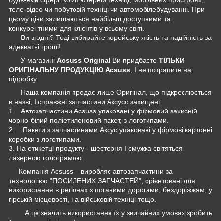
теле-відео чи побутовій техніці чи автомобілебудуванні. При
цьому ціни залишаються найбільш доступними та
конкурентними для клієнтів у всьому світі.
Ви згодні? Тоді вибирайте корейську якість та надійність за
адекватні гроші!
У магазині
Acsuss Original
Ви придбаєте
ТІЛЬКИ
ОРИГІНАЛЬНУ ПРОДУКЦІЮ Acsuss
, І не потрапите на
підробку.
Наша компанія продає лише Оригінал, що підкреслюється
в назві, І справжні запчастини Аксусс захищені:
1. Автозапчастини Acsuss упаковані у фірмовий захисній
чорно-білий поліетиленовий пакет, з логотипами.
2. Пакети з запчастинами Аксус упаковані у фірмові картонні
коробки з логотипами.
3. На етикетці продукту - шестерня І смужка світяться
лазерною голограмою.
Компанія Acsuss – виробляє автозапчастини за
технологією "ПОСИЛЕНИХ ЗАПЧАСТЕЙ", орієнтовані для
використання в регіонах з поганими дорогами, бездоріжжям, у
гірській місцевості, на військовій техніці тощо.
А це значить використання їх у звичайних умовах зробить