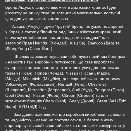
Бренд Аксусс є широко відомим в азіатських країнах І для
розвитку на ринку України встановив максимально доступні
ціни для українського споживача.
Acsuss (Аксус) – дуже "крутий" бренд, потужно поширеній
у Кореї, а також у Японії та ряді Інших азіатських країн, який
спочатку виробляв запчастини підвіски та ходової для
автомобіПрав Hyundai (Хюндай), Kia (Кіа), Daewoo (Део) та
SSangYong (Ссанг Йонг).
Швидко зарекомендувавши себе дуже надійним брендом
- наростив такі виробничі потужності, що став виробляти
суперякісні автозапчастини та комплектуючі для японських
Nissan (Нісан), Honda (Хонда), Nissan (Ніссан), Mazda
(Мазда), Mitsubishi (Міцубісі), для європейського автопрому -
Volkswagen (Фольксваген), Renault (Рено), Chevrolet
(Шевроле), Mercedes (Мерседес), Audi (Ауді), Peugeot (Пежо),
Opel (Опель), Nissan (Форд), Citroen (Сітроен) та для
китайських брендів Chery (Чері), Geely (Джилі), Great Wall (Гріт
Волл), BYD (БІД) І т.д.
Вже давно всім відомо, що корейські виробники, за якістю
та надійністю, - давно не поступаються, а багато в чому І
перевершують своїх європейських та японських конкурентів, у
будь-якій сфері: комп'ютерній техніці, мобільних пристроях,