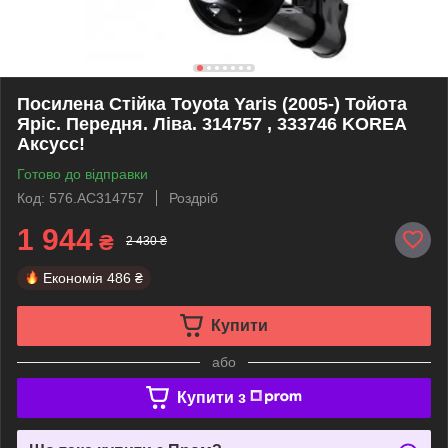
Посилена Стійка Toyota Yaris (2005-) Тойота
Яріс. Передня. Ліва. 314757 , 333746 KOREA
Аксусс!
Готово до відправки
Код: 576.AC314757
Роздріб
1 944
₴
2 430 ₴
Економія
486 ₴
Купити
або
Купити з