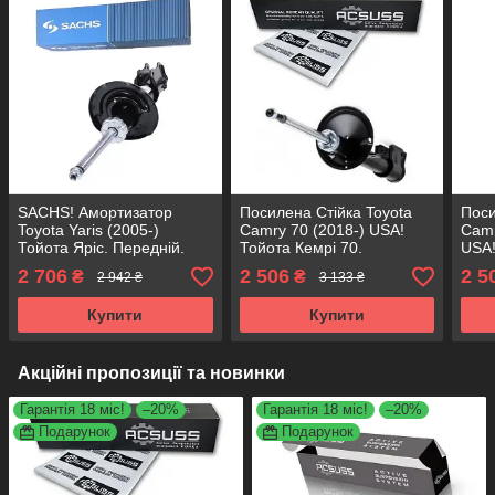
SACHS! Амортизатор
Посилена Стійка Toyota
Поси
Toyota Yaris (2005-)
Camry 70 (2018-) USA!
Camr
Тойота Яріс. Передній.
Тойота Кемрі 70.
USA!
Лівий. 314757 , 333746
Передня. Ліва. 3350049 ,
3350
2 706
2 506
2 5
₴
₴
2 942 ₴
3 133 ₴
САКС
4852006A70 KOREA
KORE
Аксусс!
Купити
Купити
Акційні пропозиції та новинки
Гарантія 18 міс!
–20%
Гарантія 18 міс!
–20%
Подарунок
Подарунок