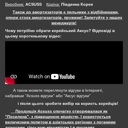
Виробник:
ACSUSS
Крaїна:
Південна Корея
Також до амортизаторів є пильники з відбійниками,
опори стоєк амортизаторів, пружини! Запитуйте у наших
менеджерів!
Чому потрібно обрати корейський Аксус? Відповіді в
цьому коротенькому відео:
А також можете переглянути відгуки в Інтернеті,
набравши "Acsuss відгуки" або "Аксус відгуки"
і після цього зробите вибір на користь корейців!
Продукція Acsuss спочатку створювалася як
"Посилена", з підвищеною міцністю, І користується
величезним попитом в азіатських регіонах з поганими
дорогами, гірською місцевістю І в пустелях.