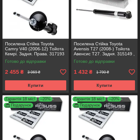
Посилена Стійка Toyota
Посилена Стійка Toyota
Camry V40 (2006-12) Тойота
Avensis T27 (2008-) Тойота
Кемрі. Задня. Права. 317193
Авенсис Т27. Задня. 315149 ,
, 339025 KOREA Аксусс!
349248 KOREA Аксусс!
Готово до відправки
Готово до відправки
2 455
1 432
₴
₴
3 069 ₴
1 790 ₴
Купити
Купити
Гарантія 18 міс!
–20%
Гарантія 18 міс!
–20%
Подарунок
Подарунок