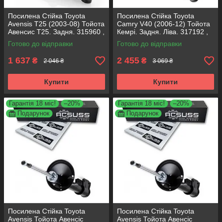
Посилена Стійка Toyota
Посилена Стійка Toyota
Avensis T25 (2003-08) Тойота
Camry V40 (2006-12) Тойота
Авенсис Т25. Задня. 315960 ,
Кемрі. Задня. Ліва. 317192 ,
341815 KOREA Аксусс!
339026 KOREA Аксусс!
Готово до відправки
Готово до відправки
1 637
2 455
₴
₴
2 046 ₴
3 069 ₴
Купити
Купити
Гарантія 18 міс!
–20%
Гарантія 18 міс!
–20%
Подарунок
Подарунок
Посилена Стійка Toyota
Посилена Стійка Toyota
Avensis Тойота Авенсіс
Avensis Тойота Авенсіс