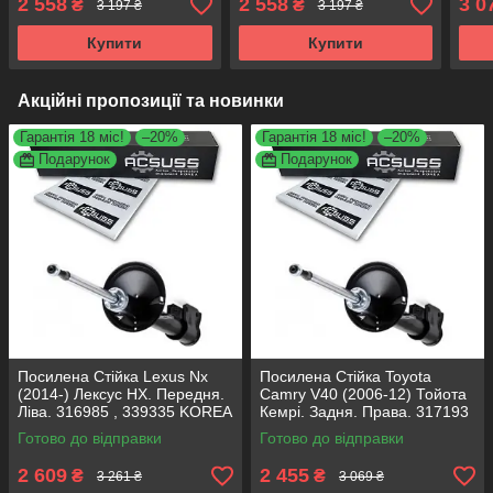
2 558
2 558
3 0
₴
₴
3 197 ₴
3 197 ₴
Купити
Купити
Акційні пропозиції та новинки
Гарантія 18 міс!
–20%
Гарантія 18 міс!
–20%
Подарунок
Подарунок
Посилена Стійка Lexus Nx
Посилена Стійка Toyota
(2014-) Лексус НХ. Передня.
Camry V40 (2006-12) Тойота
Ліва. 316985 , 339335 KOREA
Кемрі. Задня. Права. 317193
Аксусс!
, 339025 KOREA Аксусс!
Готово до відправки
Готово до відправки
2 609
2 455
₴
₴
3 261 ₴
3 069 ₴