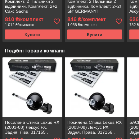
Комплект: 2 Пильники 2
Комплект: 2 Пильники 2
Комп
відбійники. Комплект: 2+2!
відбійники. Комплект: 2+2!
відб
Сакс Sachs
Skf GERMANY!
Аксу
810
846
626
₴/комплект
₴/комплект
1 012 ₴/комплект
1 058 ₴/комплект
782 ₴
Купити
Купити
Подібні товари компанії
Посилена Стійка Lexus RX
Посилена Стійка Lexus RX
SACH
(2003-08) Лексус РХ.
(2003-08) Лексус РХ.
(200
Задня. Ліва. 317155 ,
Задня. Права. 317156 ,
Задн
334395 KOREA Аксусс!
334394 KOREA Аксусс!
334