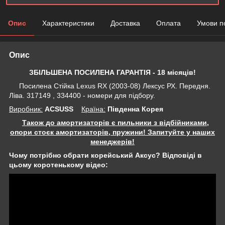
Опис
Характеристики
Доставка
Оплата
Умови п
Опис
ЗБІЛЬШЕНА ПОСИЛЕНА ГАРАНТІЯ - 18 місяців!
Посилена Стійка Lexus RX (2003-08) Лексус РХ. Передня.
Ліва. 317149 , 334400 - номери для підбору.
Виробник:
ACSUSS
Крaїна:
Південна Корея
Також до амортизаторів є пильники з відбійниками,
опори стоєк амортизаторів, пружини! Запитуйте у наших
менеджерів!
Чому потрібно обрати корейський Аксус? Відповіді в
цьому коротенькому відео: