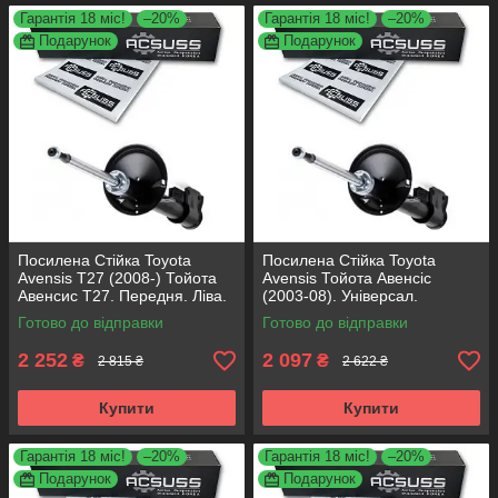
Гарантія 18 міс!
–20%
Гарантія 18 міс!
–20%
Подарунок
Подарунок
Посилена Стійка Toyota
Посилена Стійка Toyota
Avensis T27 (2008-) Тойота
Avensis Тойота Авенсіс
Авенсис Т27. Передня. Ліва.
(2003-08). Універсал.
315185 , 339817 KOREA
Передня. Ліва. 317121 ,
Готово до відправки
Готово до відправки
Аксусс!
334816 KOREA Аксусс!
2 252
2 097
₴
₴
2 815 ₴
2 622 ₴
Купити
Купити
Гарантія 18 міс!
–20%
Гарантія 18 міс!
–20%
Подарунок
Подарунок