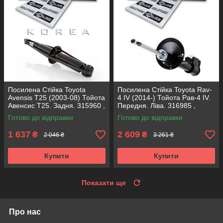
Посилена Стійка Toyota
Посилена Стійка Toyota Rav-
Avensis T25 (2003-08) Тойота
4 IV (2014-) Тойота Рав-4 IV.
Авенсис Т25. Задня. 315960 ,
Передня. Ліва. 316985 ,
341815 KOREA Аксусс!
339335 KOREA Аксусс!
Готово до відправки
Готово до відправки
1 637
2 609
₴
₴
2 046 ₴
3 261 ₴
Купити
Купити
Показати ще
Про нас