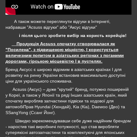
А також можете переглянути відгуки в Інтернеті,
набравши "Acsuss відгуки" або "Аксус відгуки"
і після цього зробите вибір на користь корейців!
Продукція Acsuss спочатку створювалася як
"Посилена", з підвищеною міцністю, І користується
величезним попитом в азіатських регіонах з поганими
дорогами, гірською місцевістю І в пустелях.
Бренд Аксусс є широко відомим в азіатських країнах І для
розвитку на ринку України встановив максимально доступні
ціни для українського споживача.
Acsuss (Аксус) – дуже "крутий" бренд, потужно поширеній
у Кореї, а також у Японії та ряді Інших азіатських країн, який
спочатку виробляв запчастини підвіски та ходової для
автомобіПрав Hyundai (Хюндай), Kia (Кіа), Daewoo (Део) та
SSangYong (Ссанг Йонг).
Швидко зарекомендувавши себе дуже надійним брендом
- наростив такі виробничі потужності, що став виробляти
суперякісні автозапчастини та комплектуючі для японських