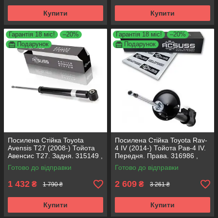
Купити
Купити
Гарантія 18 міс!
–20%
Гарантія 18 міс!
–20%
Подарунок
Подарунок
Посилена Стійка Toyota
Посилена Стійка Toyota Rav-
Avensis T27 (2008-) Тойота
4 IV (2014-) Тойота Рав-4 IV.
Авенсис Т27. Задня. 315149 ,
Передня. Права. 316986 ,
349248 KOREA Аксусс!
339334 KOREA Аксусс!
Готово до відправки
Готово до відправки
1 432
2 609
₴
₴
1 790 ₴
3 261 ₴
Купити
Купити