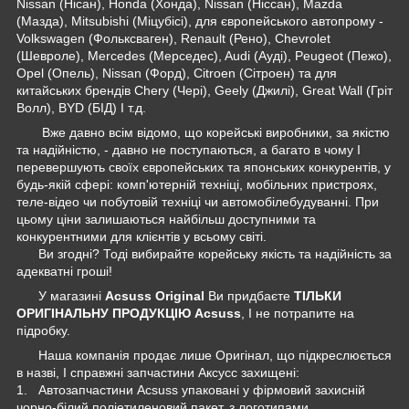
Nissan (Нісан), Honda (Хонда), Nissan (Ніссан), Mazda
(Мазда), Mitsubishi (Міцубісі), для європейського автопрому -
Volkswagen (Фольксваген), Renault (Рено), Chevrolet
(Шевроле), Mercedes (Мерседес), Audi (Ауді), Peugeot (Пежо),
Opel (Опель), Nissan (Форд), Citroen (Сітроен) та для
китайських брендів Chery (Чері), Geely (Джилі), Great Wall (Гріт
Волл), BYD (БІД) І т.д.
Вже давно всім відомо, що корейські виробники, за якістю
та надійністю, - давно не поступаються, а багато в чому І
перевершують своїх європейських та японських конкурентів, у
будь-якій сфері: комп'ютерній техніці, мобільних пристроях,
теле-відео чи побутовій техніці чи автомобілебудуванні. При
цьому ціни залишаються найбільш доступними та
конкурентними для клієнтів у всьому світі.
Ви згодні? Тоді вибирайте корейську якість та надійність за
адекватні гроші!
У магазині
Acsuss Original
Ви придбаєте
ТІЛЬКИ
ОРИГІНАЛЬНУ ПРОДУКЦІЮ Acsuss
, І не потрапите на
підробку.
Наша компанія продає лише Оригінал, що підкреслюється
в назві, І справжні запчастини Аксусс захищені:
1. Автозапчастини Acsuss упаковані у фірмовий захисній
чорно-білий поліетиленовий пакет, з логотипами.