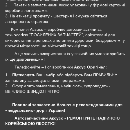
2. Пакети з запчастинами Аксус упаковані у фірмові картонні
коробки з логотипами.
3. На етикетці продукту - шестерня І смужка світяться
лазерною голограмою.
Компанія Acsuss – виробляє автозапчастини за
технологією "ПОСИЛЕНИХ ЗАПЧАСТЕЙ", орієнтовані для
використання в регіонах з поганими дорогами, бездоріжжям, у
гірській місцевості, на військовій техніці тощо.
А це значить використання їх у звичайних умовах зробить
їх ще довговічнішим!
Телефонуйте – І співробітники
Аксус Оригінал
:
1. Підтвердять Ваш вибір або підберуть Вам ПРАВИЛЬНУ
запчастину за спеціальними програмами.
2. Оформлять замовлення, надішлють, супроводять -
ВВІЧЛИВО ШВИДКО І ЧІТКО!
Посилені запчастини Acsuss є рекомендованими для
«неідеальних» доріг України!
Автозапчастини Аксусс - РЕМОНТУЙТЕ НАДІЙНОЮ
КОРЕЙСЬКОЮ ЯКОСТЮ!