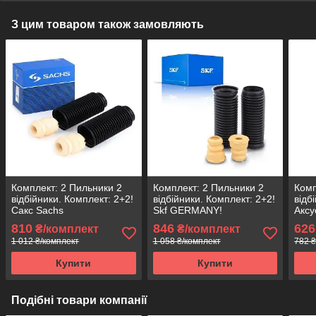
З цим товаром також замовляють
Комплект: 2 Пильники 2
Комплект: 2 Пильники 2
Комп
відбійники. Комплект: 2+2!
відбійники. Комплект: 2+2!
відб
Сакс Sachs
Skf GERMANY!
Аксу
810
846
626
₴/комплект
₴/комплект
1 012 ₴/комплект
1 058 ₴/комплект
782 ₴
Купити
Купити
Подібні товари компанії