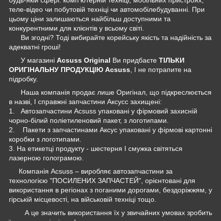
теле-відео чи побутовій техніці чи автомобілебудуванні. При
цьому ціни залишаються найбільш доступними та
конкурентними для клієнтів у всьому світі.
Ви згодні? Тоді вибирайте корейську якість та надійність за
адекватні гроші!
У магазині
Acsuss Original
Ви придбаєте
ТІЛЬКИ
ОРИГІНАЛЬНУ ПРОДУКЦІЮ Acsuss
, І не потрапите на
підробку.
Наша компанія продає лише Оригінал, що підкреслюється
в назві, І справжні запчастини Аксусс захищені:
1. Автозапчастини Acsuss упаковані у фірмовий захисній
чорно-білий поліетиленовий пакет, з логотипами.
2. Пакети з запчастинами Аксус упаковані у фірмові картонні
коробки з логотипами.
3. На етикетці продукту - шестерня І смужка світяться
лазерною голограмою.
Компанія Acsuss – виробляє автозапчастини за
технологією "ПОСИЛЕНИХ ЗАПЧАСТЕЙ", орієнтовані для
використання в регіонах з поганими дорогами, бездоріжжям, у
гірській місцевості, на військовій техніці тощо.
А це значить використання їх у звичайних умовах зробить