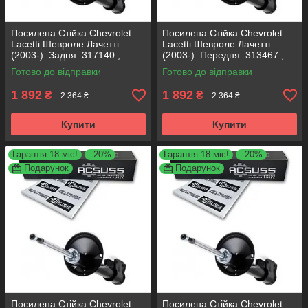
Посилена Стійка Chevrolet
Посилена Стійка Chevrolet
Lacetti Шевроле Лачетті
Lacetti Шевроле Лачетті
(2003-). Задня. 317140 ,
(2003-). Передня. 313467 ,
313469 KOREA Аксусс!
317152 KOREA Аксусс!
Готово до відправки
Готово до відправки
1 892
1 892
₴
₴
2 364 ₴
2 364 ₴
Купити
Купити
Гарантія 18 міс!
–20%
Гарантія 18 міс!
–20%
Подарунок
Подарунок
Посилена Стійка Chevrolet
Посилена Стійка Chevrolet