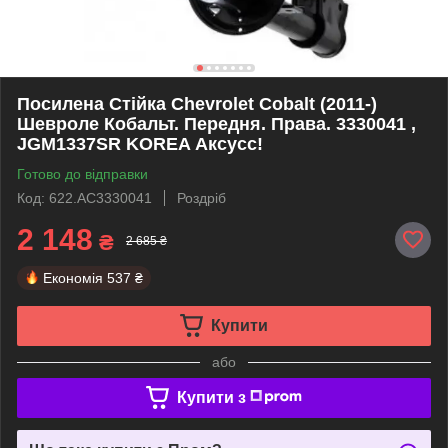
Посилена Стійка Chevrolet Cobalt (2011-)
Шевроле Кобальт. Передня. Права. 3330041 ,
JGM1337SR KOREA Аксусс!
Готово до відправки
Код: 622.AC3330041
Роздріб
2 148
₴
2 685 ₴
Економія
537 ₴
Купити
або
Купити з