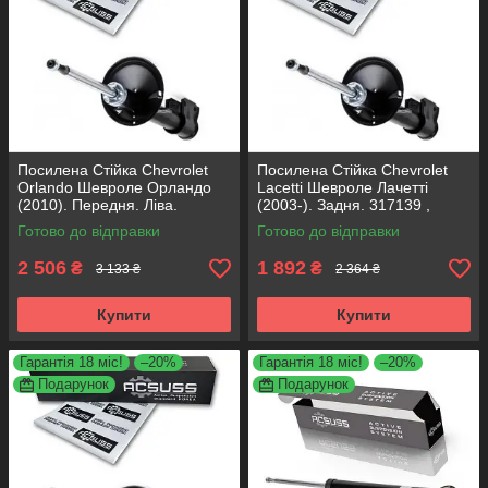
Посилена Стійка Chevrolet
Посилена Стійка Chevrolet
Orlando Шевроле Орландо
Lacetti Шевроле Лачетті
(2010). Передня. Ліва.
(2003-). Задня. 317139 ,
315471 , 339374 KOREA
313468 KOREA Аксусс!
Готово до відправки
Готово до відправки
Аксусс!
2 506
1 892
₴
₴
3 133 ₴
2 364 ₴
Купити
Купити
Гарантія 18 міс!
–20%
Гарантія 18 міс!
–20%
Подарунок
Подарунок