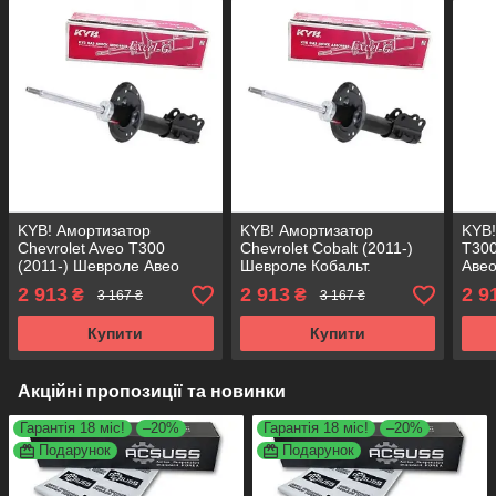
KYB! Амортизатор
KYB! Амортизатор
KYB!
Chevrolet Aveo T300
Chevrolet Cobalt (2011-)
T300
(2011-) Шевроле Авео
Шевроле Кобальт.
Авео
Т300. Передній. Правий.
Передній. Правий.
Прав
2 913
2 913
2 9
₴
₴
3 167 ₴
3 167 ₴
3330041 , JGM1337SR
3330041 , JGM1337SR
JGM
Каяба
Каяба
Купити
Купити
Акційні пропозиції та новинки
Гарантія 18 міс!
–20%
Гарантія 18 міс!
–20%
Подарунок
Подарунок