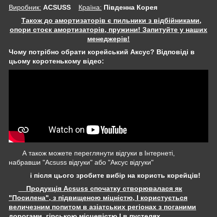
Виробник:
ACSUSS
Крaїна:
Південна Корея
Також до амортизаторів є пильники з відбійниками,
опори стоєк амортизаторів, пружини! Запитуйте у наших
менеджерів!
Чому потрібно обрати корейський Аксус? Відповіді в
цьому коротенькому відео:
А також можете переглянути відгуки в Інтернеті,
набравши "Acsuss відгуки" або "Аксус відгуки"
і після цього зробите вибір на користь корейців!
Продукція Acsuss спочатку створювалася як
"Посилена", з підвищеною міцністю, І користується
величезним попитом в азіатських регіонах з поганими
дорогами, гірською місцевістю І в пустелях.