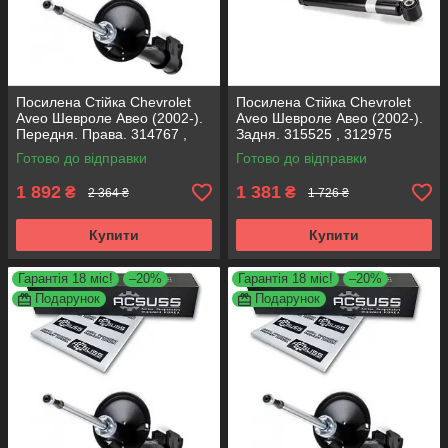
Посилена Стійка Chevrolet
Посилена Стійка Chevrolet
Aveo Шевроле Авео (2002-).
Aveo Шевроле Авео (2002-).
Передня. Права. 314767 ,
Задня. 315525 , 312975
333417 KOREA Аксусс!
KOREA Аксусс!
Готово до відправки
Готово до відправки
1 892
1 381
₴
₴
2 364 ₴
1 726 ₴
Купити
Купити
Гарантія 18 міс!
–20%
Гарантія 18 міс!
–20%
Подарунок
Подарунок