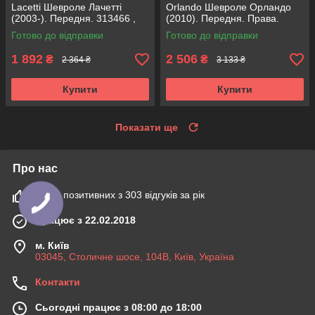
Lacetti Шевроле Лачетті
Orlando Шевроле Орландо
(2003-). Передня. 313466 ,
(2010). Передня. Права.
317151 KOREA Аксусс!
315472 , 339373 KOREA
Готово до відправки
Готово до відправки
Аксусс!
1 892
2 506
₴
₴
2 364 ₴
3 133 ₴
Купити
Купити
Показати ще
Про нас
100% позитивних з 303 відгуків за рік
Працює з 22.02.2018
м. Київ
03045, Столичне шосе, 104B, Київ, Україна
Контакти
Сьогодні працює з 08:00 до 18:00