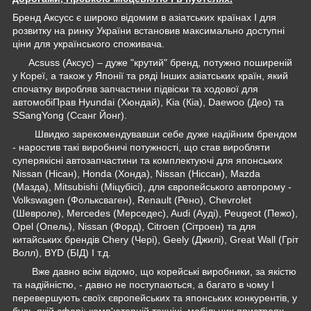
Бренд Аксусс є широко відомим в азіатських країнах І для
розвитку на ринку України встановив максимально доступні
ціни для українського споживача.
Acsuss (Аксус) – дуже "крутий" бренд, потужно поширеній
у Кореї, а також у Японії та ряді Інших азіатських країн, який
спочатку виробляв запчастини підвіски та ходової для
автомобіПрав Hyundai (Хюндай), Kia (Кіа), Daewoo (Део) та
SSangYong (Ссанг Йонг).
Швидко зарекомендувавши себе дуже надійним брендом
- наростив такі виробничі потужності, що став виробляти
суперякісні автозапчастини та комплектуючі для японських
Nissan (Нісан), Honda (Хонда), Nissan (Ніссан), Mazda
(Мазда), Mitsubishi (Міцубісі), для європейського автопрому -
Volkswagen (Фольксваген), Renault (Рено), Chevrolet
(Шевроле), Mercedes (Мерседес), Audi (Ауді), Peugeot (Пежо),
Opel (Опель), Nissan (Форд), Citroen (Сітроен) та для
китайських брендів Chery (Чері), Geely (Джилі), Great Wall (Гріт
Волл), BYD (БІД) І т.д.
Вже давно всім відомо, що корейські виробники, за якістю
та надійністю, - давно не поступаються, а багато в чому І
перевершують своїх європейських та японських конкурентів, у
будь-якій сфері: комп'ютерній техніці, мобільних пристроях,