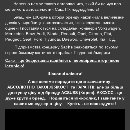
Напевно немає такого автовласника, який би не чув про
мегаякість автозапчастин Сакс І їх наднадійність!
Більш ніж 100-річна історія бренду накопичила величезній
досвід у виробництві автозапчастин, які заслужено високо
оцінені І поставляються на складальні конвеєри Volkswagen,
Mercedes, Bmw, Audi, Skoda, Renault, Opel, Citroen, Fiat,
Peugeot, Seat, Ford, Hyundai, Daewoo, Chevrolet, Kia І т. д.
Підприємства концерну
Sachs
знаходяться по всьому
європейському континенті і країнах Південної Америки
Сакс – це бездоганна надійність, перевірена сторічною
історією!
Шановні клієнти!
А ще хочемо порадити цю ж запчастину -
АБСОЛЮТНО ТАКОЇ Ж ЯКОСТІ та ГАРАНТІЇ, але за більш
доступну ціну від бренду ACSUSS (Корея). АКСУСС - це
дуже крутий бренд. Подивіться міні-ролик, І запитайте у
наших менеджерів ціну. Купіть - не пошкодуєте!