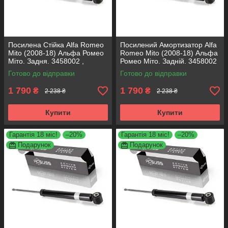
Посилена Стійка Alfa Romeo
Посилений Амортизатор Alfa
Mito (2008-18) Альфа Ромео
Romeo Mito (2008-18) Альфа
Міто. Задня. 3458002 ,
Ромео Міто. Задній. 3458002
317722. KOREA Аксусс!
, 317722. KOREA Аксусс!
Готово до відправки
Готово до відправки
1 790
1 790
₴
₴
2 238 ₴
2 238 ₴
Купити
Купити
Гарантія 18 міс!
–20%
Гарантія 18 міс!
–20%
Подарунок
Подарунок