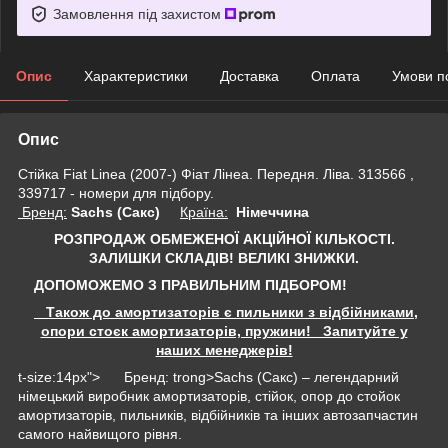
Замовлення під захистом
Опис
Характеристики
Доставка
Оплата
Умови п
Опис
Стійка Fiat Linea (2007-) Фіат Лінеа. Передня. Ліва. 313566 ,
339717 - номери для підбору.
Бренд:
Sachs (Сакс)
Країна:
Німеччина
РОЗПРОДАЖ ОБМЕЖЕНОЇ АКЦІЙНОЇ КІЛЬКОСТІ.
ЗАЛИШКИ СКЛАДІВ!
ВЕЛИКІ ЗНИЖКИ.
ДОПОМОЖЕМО З ПРАВИЛЬНИМ ПІДБОРОМ!
Також до амортизаторів є пильники з відбійниками,
опори стоєк амортизаторів, пружини! Запитуйте у
наших менеджерів!
t-size:14px"> Бренд: trong>Sachs (Сакс) – легендарний
німецький виробник амортизаторів, стійок, опор до стойок
амортизаторів, пильників, відбійників та інших автозапчастин
самого найвищого рівня.