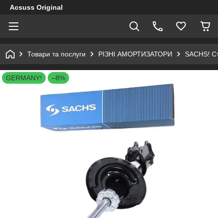
Acsuss Original
Товари та послуги
РІЗНІ АМОРТИЗАТОРИ
SACHS! Сті
GERMANY!
–8%