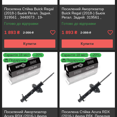
Посилена Стійка Buick Regal
Посилений Амортизатор
(2018-) Бьюік Регал. Задня.
Buick Regal (2018-) Бьюік
319561 , 3440073 , 19-
Регал. Задній. 319561 ,
280615. KOREA Аксусс!
3440073 , 19-280615. KOREA
Готово до відправки
Готово до відправки
Аксусс!
1 893
1 893
₴
₴
2 366 ₴
2 366 ₴
Купити
Купити
Гарантія 18 міс!
–20%
Гарантія 18 міс!
–20%
Подарунок
Подарунок
Посилений Амортизатор
Посилена Стійка Acura RDX
Acura RDX (2016-) Акура
(2016-) Акура РДХ. Передня.