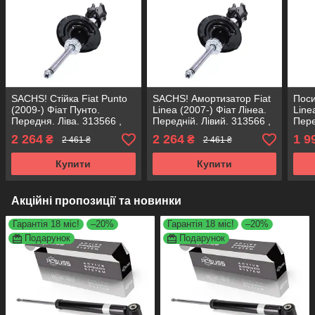
SACHS! Стійка Fiat Punto
SACHS! Амортизатор Fiat
Поси
(2009-) Фіат Пунто.
Linea (2007-) Фіат Лінеа.
Line
Передня. Ліва. 313566 ,
Передній. Лівий. 313566 ,
Пере
339717 САКС
339717 САКС
3397
2 264
2 264
1 9
₴
₴
2 461 ₴
2 461 ₴
Купити
Купити
Акційні пропозиції та новинки
Гарантія 18 міс!
–20%
Гарантія 18 міс!
–20%
Подарунок
Подарунок