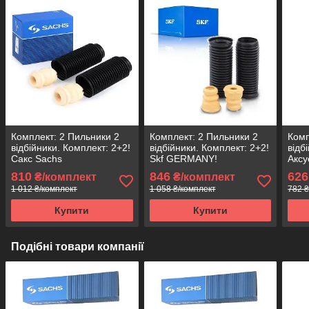
Комплект: 2 Пильники 2
Комплект: 2 Пильники 2
Комп
відбійники. Комплект: 2+2!
відбійники. Комплект: 2+2!
відб
Сакс Sachs
Skf GERMANY!
Аксу
810
846
626
₴/комплект
₴/комплект
1 012 ₴/комплект
1 058 ₴/комплект
782 ₴
Купити
Купити
Подібні товари компанії