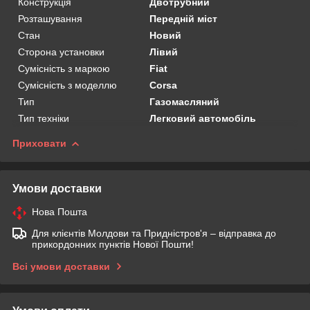
Конструкція
Двотрубний
Розташування
Передній міст
Стан
Новий
Сторона установки
Лівий
Сумісність з маркою
Fiat
Сумісність з моделлю
Corsa
Тип
Газомасляний
Тип техніки
Легковий автомобіль
Приховати
Умови доставки
Нова Пошта
Для клієнтів Молдови та Придністров'я – відправка до
прикордонних пунктів Нової Пошти!
Всі умови доставки