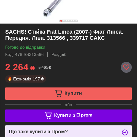
SACHS! Стійка Fiat Linea (2007-) Фіат Лінеа.
Передня. Ліва. 313566 , 339717 САКС
Готово до відправки
Код: 478.SS313566
Роздріб
2 264
₴
2 461 ₴
Економія
197 ₴
Купити
або
Купити з
Що таке купити з Пром?