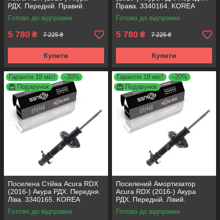
РДХ. Передній. Правий.
Права. 3340164. KOREA
3340164. KOREA Аксусс!
Аксусс!
Готово до відправки
Готово до відправки
5 780
5 780
₴
₴
7 225 ₴
7 225 ₴
Купити
Купити
Гарантія 18 міс!
–20%
Гарантія 18 міс!
–20%
Подарунок
Подарунок
Посилена Стійка Acura RDX
Посилений Амортизатор
(2016-) Акура РДХ. Передня.
Acura RDX (2016-) Акура
Ліва. 3340165. KOREA
РДХ. Передній. Лівий.
Аксусс!
3340165. KOREA Аксусс!
Готово до відправки
Готово до відправки