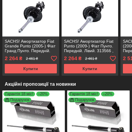
SACHS! Амортизатор Fiat
SACHS! Амортизатор Fiat
SACH
Grande Punto (2005-) Фіат
Punto (2009-) Фіат Пунто.
(200
Гранд Пунто. Передній.
Передній. Лівий. 313566 ,
Пере
Лівий. 313566 , 339717
339717 САКС
334
2 264
2 264
2 5
₴
₴
2 461 ₴
2 461 ₴
САКС
Купити
Купити
Акційні пропозиції та новинки
Гарантія 18 міс!
–20%
Гарантія 18 міс!
–20%
Подарунок
Подарунок