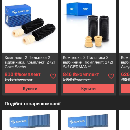
Комплект: 2 Пильники 2
Комплект: 2 Пильники 2
Комп
відбійники. Комплект: 2+2!
відбійники. Комплект: 2+2!
відб
Сакс Sachs
Skf GERMANY!
Аксу
810
846
626
₴/комплект
₴/комплект
1 012 ₴/комплект
1 058 ₴/комплект
782 ₴
Купити
Купити
Подібні товари компанії