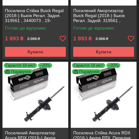
Посилена Стійка Buick Regal
Посилений Амортизатор
(2018-) Бьюік Регал. Задня.
Buick Regal (2018-) Бьюік
319561 , 3440073 , 19-
Регал. Задній. 319561 ,
280615. KOREA Аксусс!
3440073 , 19-280615. KOREA
Готово до відправки
Готово до відправки
Аксусс!
1 893
1 893
₴
₴
2 366 ₴
2 366 ₴
Купити
Купити
Гарантія 18 міс!
–20%
Гарантія 18 міс!
–20%
Подарунок
Подарунок
Посилений Амортизатор
Посилена Стійка Acura RDX
Acura RDX (2016-) Акура
(2016-) Акура РДХ. Передня.