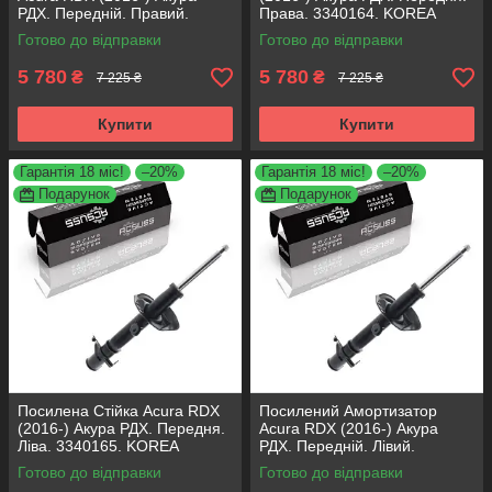
РДХ. Передній. Правий.
Права. 3340164. KOREA
3340164. KOREA Аксусс!
Аксусс!
Готово до відправки
Готово до відправки
5 780
5 780
₴
₴
7 225 ₴
7 225 ₴
Купити
Купити
Гарантія 18 міс!
–20%
Гарантія 18 міс!
–20%
Подарунок
Подарунок
Посилена Стійка Acura RDX
Посилений Амортизатор
(2016-) Акура РДХ. Передня.
Acura RDX (2016-) Акура
Ліва. 3340165. KOREA
РДХ. Передній. Лівий.
Аксусс!
3340165. KOREA Аксусс!
Готово до відправки
Готово до відправки