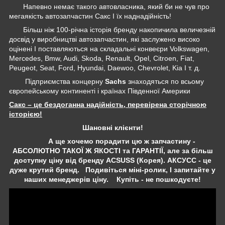
Напевно немає такого автовласника, який би не чув про
мегаякість автозапчастин Сакс І їх наднадійність!
Більш ніж 100-річна історія бренду накопичила величезній
досвід у виробництві автозапчастин, які заслужено високо
оцінені І поставляються на складальні конвеєри Volkswagen,
Mercedes, Bmw, Audi, Skoda, Renault, Opel, Citroen, Fiat,
Peugeot, Seat, Ford, Hyundai, Daewoo, Chevrolet, Kia І т. д.
Підприємства концерну
Sachs
знаходяться по всьому
європейському континенті і країнах Південної Америки
Сакс – це бездоганна надійність, перевірена сторічною
історією!
Шановні клієнти!
А ще хочемо порадити цю ж запчастину -
АБСОЛЮТНО ТАКОЇ Ж ЯКОСТІ та ГАРАНТІЇ, але за більш
доступну ціну від бренду ACSUSS (Корея). АКСУСС - це
дуже крутий бренд. Подивіться міні-ролик, І запитайте у
наших менеджерів ціну. Купіть - не пошкодуєте!