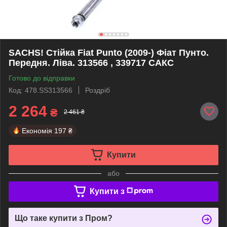
SACHS! Стійка Fiat Punto (2009-) Фіат Пунто.
Передня. Ліва. 313566 , 339717 САКС
Готово до відправки
Код: 478.SS313566
Роздріб
2 264
₴
2 461 ₴
Економія
197 ₴
Купити
або
Купити з
Що таке купити з Пром?