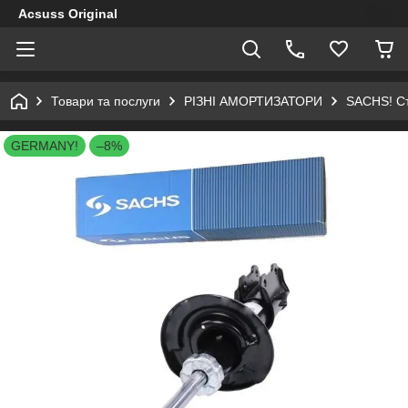
Acsuss Original
Товари та послуги
РІЗНІ АМОРТИЗАТОРИ
SACHS! Ст
GERMANY!
–8%