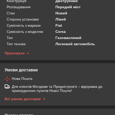
Конструкція
Двотрубний
Розташування
Передній міст
Стан
Новий
Сторона установки
Лівий
Сумісність з маркою
Fiat
Сумісність з моделлю
Corsa
Тип
Газомасляний
Тип техніки
Легковий автомобіль
Приховати
Умови доставки
Нова Пошта
Для клієнтів Молдови та Придністров'я – відправка до
прикордонних пунктів Нової Пошти!
Всі умови доставки