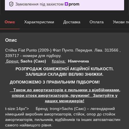
Замовлення під захистом
Опис
Характеристики
Доставка
Оплата
Умови п
Опис
Стійка Fiat Punto (2009-) Фіат Пунто. Передня. Ліва. 313566 ,
339717 - номери для підбору.
Бренд:
Sachs (Сакс)
Країна:
Німеччина
РОЗПРОДАЖ ОБМЕЖЕНОЇ АКЦІЙНОЇ КІЛЬКОСТІ.
ЗАЛИШКИ СКЛАДІВ!
ВЕЛИКІ ЗНИЖКИ.
ДОПОМОЖЕМО З ПРАВИЛЬНИМ ПІДБОРОМ!
Також до амортизаторів є пильники з відбійниками,
опори стоєк амортизаторів, пружини! Запитуйте у
наших менеджерів!
t-size:14px"> Бренд: trong>Sachs (Сакс) – легендарний
німецький виробник амортизаторів, стійок, опор до стойок
амортизаторів, пильників, відбійників та інших автозапчастин
самого найвищого рівня.