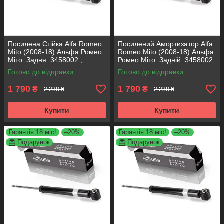
Посилена Стійка Alfa Romeo
Посилений Амортизатор Alfa
Mito (2008-18) Альфа Ромео
Romeo Mito (2008-18) Альфа
Міто. Задня. 3458002 ,
Ромео Міто. Задній. 3458002
317722. KOREA Аксусс!
, 317722. KOREA Аксусс!
Готово до відправки
Готово до відправки
1 790
1 790
₴
₴
2 238 ₴
2 238 ₴
Купити
Купити
Гарантія 18 міс!
–20%
Гарантія 18 міс!
–20%
Подарунок
Подарунок