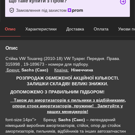
Що таке купити з Пром?
Замовлення під захистом
Опис
Характеристики
Доставка
Оплата
Умови п
Опис
Стійка VW Touareg (2010-18) VW Туарег. Передня. Права.
315998 , 19-189673 - номери для підбору.
Бренд:
Sachs (Сакс)
Країна:
Німеччина
РОЗПРОДАЖ ОБМЕЖЕНОЇ АКЦІЙНОЇ КІЛЬКОСТІ.
ЗАЛИШКИ СКЛАДІВ!
ВЕЛИКІ ЗНИЖКИ.
ДОПОМОЖЕМО З ПРАВИЛЬНИМ ПІДБОРОМ!
Також до амортизаторів є пильники з відбійниками,
опори стоєк амортизаторів, пружини! Запитуйте у
наших менеджерів!
font-size:14px"> Бренд:
Sachs (Сакс)
– легендарний
німецький виробник амортизаторів, стійок, опор до стойок
амортизаторів, пильників, відбійників та інших автозапчастин