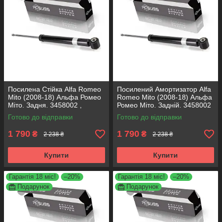
Посилена Стійка Alfa Romeo
Посилений Амортизатор Alfa
Mito (2008-18) Альфа Ромео
Romeo Mito (2008-18) Альфа
Міто. Задня. 3458002 ,
Ромео Міто. Задній. 3458002
317722. KOREA Аксусс!
, 317722. KOREA Аксусс!
Готово до відправки
Готово до відправки
1 790
1 790
₴
₴
2 238 ₴
2 238 ₴
Купити
Купити
Гарантія 18 міс!
–20%
Гарантія 18 міс!
–20%
Подарунок
Подарунок