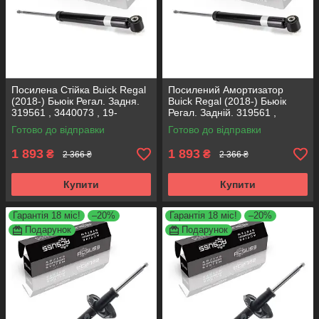
Посилена Стійка Buick Regal
Посилений Амортизатор
(2018-) Бьюік Регал. Задня.
Buick Regal (2018-) Бьюік
319561 , 3440073 , 19-
Регал. Задній. 319561 ,
280615. KOREA Аксусс!
3440073 , 19-280615. KOREA
Готово до відправки
Готово до відправки
Аксусс!
1 893
1 893
₴
₴
2 366 ₴
2 366 ₴
Купити
Купити
Гарантія 18 міс!
–20%
Гарантія 18 міс!
–20%
Подарунок
Подарунок