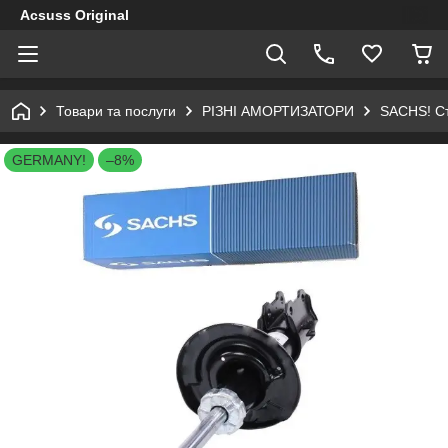
Acsuss Original
Товари та послуги
РІЗНІ АМОРТИЗАТОРИ
SACHS! Ст
GERMANY!
–8%