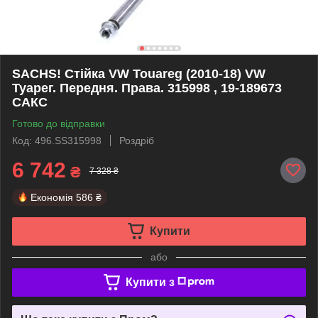
SACHS! Стійка VW Touareg (2010-18) VW
Туарег. Передня. Права. 315998 , 19-189673
САКС
Готово до відправки
Код: 496.SS315998
Роздріб
6 742
₴
7 328 ₴
Економія
586 ₴
Купити
або
Купити з