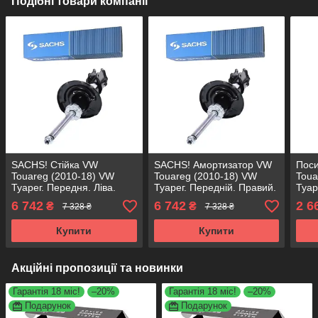
Подібні товари компанії
SACHS! Стійка VW
SACHS! Амортизатор VW
Поси
Touareg (2010-18) VW
Touareg (2010-18) VW
Toua
Туарег. Передня. Ліва.
Туарег. Передній. Правий.
Туар
315999 , 19-189666 САКС
315998 , 19-189673 САКС
3159
6 742
6 742
2 6
₴
₴
7 328 ₴
7 328 ₴
KORE
Купити
Купити
Акційні пропозиції та новинки
Гарантія 18 міс!
–20%
Гарантія 18 міс!
–20%
Подарунок
Подарунок