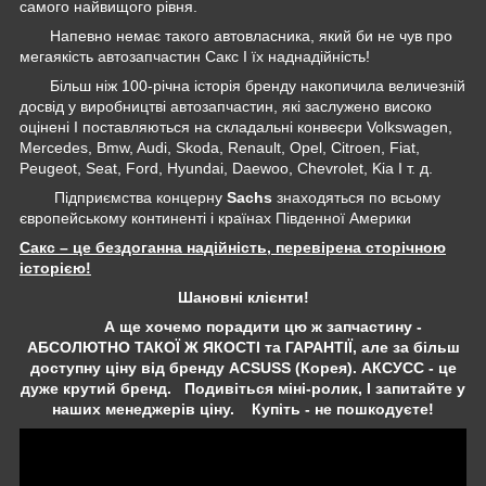
самого найвищого рівня.
Напевно немає такого автовласника, який би не чув про
мегаякість автозапчастин Сакс І їх наднадійність!
Більш ніж 100-річна історія бренду накопичила величезній
досвід у виробництві автозапчастин, які заслужено високо
оцінені І поставляються на складальні конвеєри Volkswagen,
Mercedes, Bmw, Audi, Skoda, Renault, Opel, Citroen, Fiat,
Peugeot, Seat, Ford, Hyundai, Daewoo, Chevrolet, Kia І т. д.
Підприємства концерну
Sachs
знаходяться по всьому
європейському континенті і країнах Південної Америки
Сакс – це бездоганна надійність, перевірена сторічною
історією!
Шановні клієнти!
А ще хочемо порадити цю ж запчастину -
АБСОЛЮТНО ТАКОЇ Ж ЯКОСТІ та ГАРАНТІЇ, але за більш
доступну ціну від бренду ACSUSS (Корея). АКСУСС - це
дуже крутий бренд. Подивіться міні-ролик, І запитайте у
наших менеджерів ціну. Купіть - не пошкодуєте!