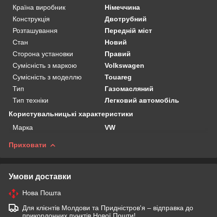
Країна виробник
Німеччина
Конструкція
Двотрубний
Розташування
Передній міст
Стан
Новий
Сторона установки
Правий
Сумісність з маркою
Volkswagen
Сумісність з моделлю
Touareg
Тип
Газомасляний
Тип техніки
Легковий автомобіль
Користувальницькі характеристики
Марка
VW
Приховати
Умови доставки
Нова Пошта
Для клієнтів Молдови та Придністров'я – відправка до
прикордонних пунктів Нової Пошти!