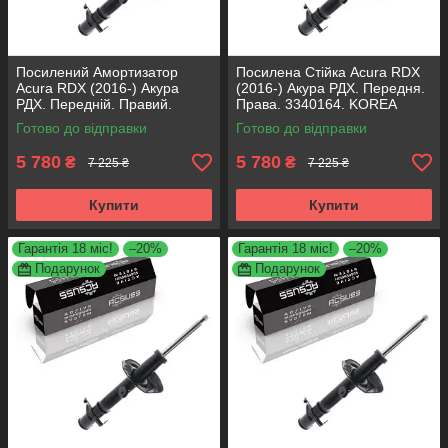
Посилений Амортизатор
Посилена Стійка Acura RDX
Acura RDX (2016-) Акура
(2016-) Акура РДХ. Передня.
РДХ. Передній. Правий.
Права. 3340164. KOREA
3340164. KOREA Аксусс!
Аксусс!
Готово до відправки
Готово до відправки
5 780
5 780
₴
₴
7 225 ₴
7 225 ₴
Купити
Купити
Гарантія 18 міс!
–20%
Гарантія 18 міс!
–20%
Подарунок
Подарунок