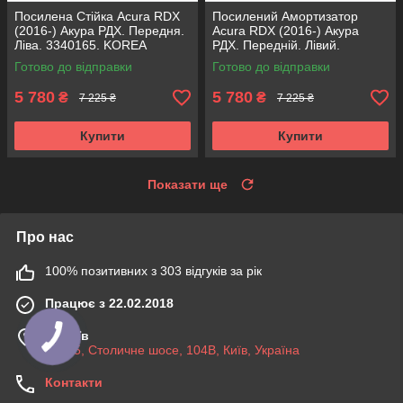
Посилена Стійка Acura RDX
Посилений Амортизатор
(2016-) Акура РДХ. Передня.
Acura RDX (2016-) Акура
Ліва. 3340165. KOREA
РДХ. Передній. Лівий.
Аксусс!
3340165. KOREA Аксусс!
Готово до відправки
Готово до відправки
5 780
5 780
₴
₴
7 225 ₴
7 225 ₴
Купити
Купити
Показати ще
Про нас
100% позитивних з 303 відгуків за рік
Працює з 22.02.2018
м. Київ
03045, Столичне шосе, 104B, Київ, Україна
Контакти