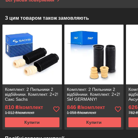
Всі умови повернення
З цим товаром також замовляють
Комплект: 2 Пильники 2
Комплект: 2 Пильники 2
Комп
відбійники. Комплект: 2+2!
відбійники. Комплект: 2+2!
відб
Сакс Sachs
Skf GERMANY!
Аксу
810
846
626
₴/комплект
₴/комплект
1 012 ₴/комплект
1 058 ₴/комплект
782 ₴
Купити
Купити