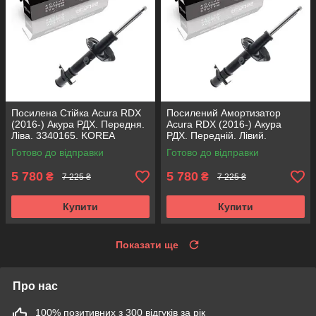
Посилена Стійка Acura RDX
Посилений Амортизатор
(2016-) Акура РДХ. Передня.
Acura RDX (2016-) Акура
Ліва. 3340165. KOREA
РДХ. Передній. Лівий.
Аксусс!
3340165. KOREA Аксусс!
Готово до відправки
Готово до відправки
5 780
5 780
₴
₴
7 225 ₴
7 225 ₴
Купити
Купити
Показати ще
Про нас
100% позитивних з 300 відгуків за рік