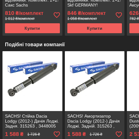
Сакс Sachs
Skf GERMANY!
Аксу
810
846
626
₴/комплект
₴/комплект
1 012 ₴/комплект
1 058 ₴/комплект
782 ₴
Купити
Купити
Подібні товари компанії
SACHS! Стійка Dacia
SACHS! Амортизатор
SACH
Lodgy (2012-) Дачія Лоджі.
Dacia Lodgy (2012-) Дачія
Dust
Задня. 315263 , 3448005
Лоджі. Задній. 315263 ,
(200
САКС
3448005 САКС
, 33
1 588
1 588
2 5
₴
₴
1 726 ₴
1 726 ₴