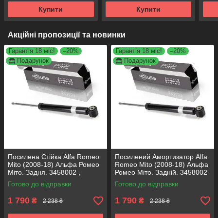
Купити
Купити
Акційні пропозиції та новинки
Гарантія 18 міс!
–20%
Гарантія 18 міс!
–20%
Подарунок
Подарунок
Посилена Стійка Alfa Romeo
Посилений Амортизатор Alfa
Mito (2008-18) Альфа Ромео
Romeo Mito (2008-18) Альфа
Міто. Задня. 3458002 ,
Ромео Міто. Задній. 3458002
317722. KOREA Аксусс!
, 317722. KOREA Аксусс!
Готово до відправки
Готово до відправки
1 790
1 790
₴
₴
2 238 ₴
2 238 ₴