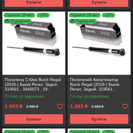
Купити
Купити
Гарантія 18 міс!
–20%
Гарантія 18 міс!
–20%
Подарунок
Подарунок
Посилена Стійка Buick Regal
Посилений Амортизатор
(2018-) Бьюік Регал. Задня.
Buick Regal (2018-) Бьюік
319561 , 3440073 , 19-
Регал. Задній. 319561 ,
280615. KOREA Аксусс!
3440073 , 19-280615. KOREA
Готово до відправки
Готово до відправки
Аксусс!
1 893
1 893
₴
₴
2 366 ₴
2 366 ₴
Купити
Купити
Гарантія 18 міс!
–20%
Гарантія 18 міс!
–20%