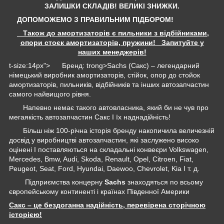
ЗАЛИШКИ СКЛАДІВ!
ВЕЛИКІ ЗНИЖКИ.
ДОПОМОЖЕМО З ПРАВИЛЬНИМ ПІДБОРОМ!
Також до амортизаторів є пильники з відбійниками,
опори стоєк амортизаторів, пружини! Запитуйте у
наших менеджерів!
t-size:14px"> Бренд: trong>Sachs (Сакс) – легендарний
німецький виробник амортизаторів, стійок, опор до стойок
амортизаторів, пильників, відбійників та інших автозапчастин
самого найвищого рівня.
Напевно немає такого автовласника, який би не чув про
мегаякість автозапчастин Сакс І їх наднадійність!
Більш ніж 100-річна історія бренду накопичила величезній
досвід у виробництві автозапчастин, які заслужено високо
оцінені І поставляються на складальні конвеєри Volkswagen,
Mercedes, Bmw, Audi, Skoda, Renault, Opel, Citroen, Fiat,
Peugeot, Seat, Ford, Hyundai, Daewoo, Chevrolet, Kia І т. д.
Підприємства концерну
Sachs
знаходяться по всьому
європейському континенті і країнах Південної Америки
Сакс – це бездоганна надійність, перевірена сторічною
історією!