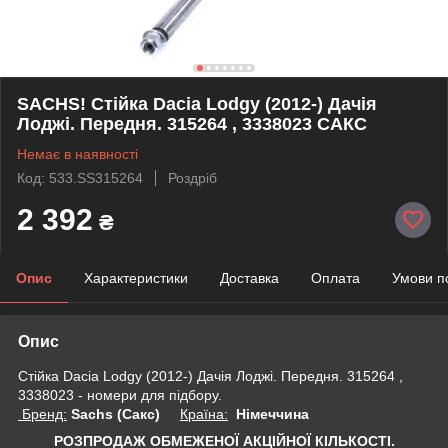
SACHS! Стійка Dacia Lodgy (2012-) Дачія
Лоджі. Передня. 315264 , 3338023 САКС
Немає в наявності
Код: 533.SS315264
Роздріб
2 392
₴
Опис
Характеристики
Доставка
Оплата
Умови п
Опис
Стійка Dacia Lodgy (2012-) Дачія Лоджі. Передня. 315264 ,
3338023 - номери для підбору.
Бренд:
Sachs (Сакс)
Країна:
Німеччина
РОЗПРОДАЖ ОБМЕЖЕНОЇ АКЦІЙНОЇ КІЛЬКОСТІ.