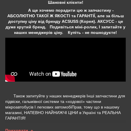
Шановні клієнти!
А ще хочемо порадити цю ж запчастину -
АБСОЛЮТНО ТАКОЇ Ж ЯКОСТІ та ГАРАНТІЇ, але за більш
доступну ціну від бренду ACSUSS (Корея). АКСУСС - це
дуже крутий бренд. Подивіться міні-ролик, І запитайте у
наших менеджерів ціну. Купіть - не пошкодуєте!
Також запитуйте у наших менеджерів Інші запчастини для
підвіски, гальмівної системи та «ходової» частини
мікроавтобусів І легкових автомобіПрав, тому що в нашому
магазині, НАПЕВНО НАЙНИЖЧІ ЦІНИ в Україні та РЕАЛЬНА
ГАРАНТІЯ!
Приховати