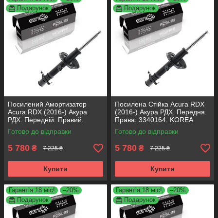
Подарунок
Подарунок
Посилений Амортизатор
Посилена Стійка Acura RDX
Acura RDX (2016-) Акура
(2016-) Акура РДХ. Передня.
РДХ. Передній. Правий.
Права. 3340164. KOREA
3340164. KOREA Аксусс!
Аксусс!
Готово до відправки
Готово до відправки
5 780
5 780
₴
₴
7 225 ₴
7 225 ₴
Купити
Купити
Гарантія 18 міс!
–20%
Гарантія 18 міс!
–20%
Подарунок
Подарунок