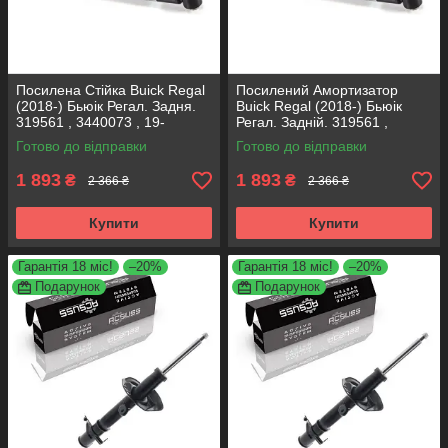
Посилена Стійка Buick Regal
Посилений Амортизатор
(2018-) Бьюік Регал. Задня.
Buick Regal (2018-) Бьюік
319561 , 3440073 , 19-
Регал. Задній. 319561 ,
280615. KOREA Аксусс!
3440073 , 19-280615. KOREA
Готово до відправки
Готово до відправки
Аксусс!
1 893
1 893
₴
₴
2 366 ₴
2 366 ₴
Купити
Купити
Гарантія 18 міс!
–20%
Гарантія 18 міс!
–20%
Подарунок
Подарунок