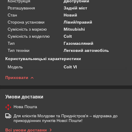
Конструкція
Двотрубний
Розташування
Задній міст
Стан
Новий
Сторона установки
Лівий/правий
Сумісність з маркою
Mitsubishi
Сумісність з моделлю
Colt
Тип
Газомасляний
Тип техніки
Легковий автомобіль
Користувальницькі характеристики
Мoдель
Colt VI
Приховати
Умови доставки
Нова Пошта
Для клієнтів Молдови та Придністров'я – відправка до
прикордонних пунктів Нової Пошти!
Всі умови доставки