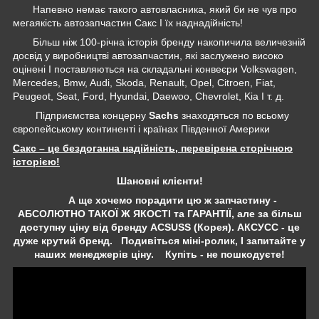
Напевно немає такого автовласника, який би не чув про
мегаякість автозапчастин Сакс І їх наднадійність!
Більш ніж 100-річна історія бренду накопичила величезній
досвід у виробництві автозапчастин, які заслужено високо
оцінені І поставляються на складальні конвеєри Volkswagen,
Mercedes, Bmw, Audi, Skoda, Renault, Opel, Citroen, Fiat,
Peugeot, Seat, Ford, Hyundai, Daewoo, Chevrolet, Kia І т. д.
Підприємства концерну
Sachs
знаходяться по всьому
європейському континенті і країнах Південної Америки
Сакс – це бездоганна надійність, перевірена сторічною
історією!
Шановні клієнти!
А ще хочемо порадити цю ж запчастину -
АБСОЛЮТНО ТАКОЇ Ж ЯКОСТІ та ГАРАНТІЇ, але за більш
доступну ціну від бренду ACSUSS (Корея). АКСУСС - це
дуже крутий бренд. Подивіться міні-ролик, І запитайте у
наших менеджерів ціну. Купіть - не пошкодуєте!