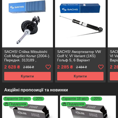
SACHS! Стійка Mitsubishi
SACHS! Амортизатор VW
SACH
Colt Міцубісі Кольт (2004-).
Golf V, VI Variant (1K5)
VI V
Передня. 313189 ,
Гольф 5, 6 Варіант
Варі
3338016 САКС
(2004-). Задній. 310950 ,
3109
2 628
2 285
2 2
₴
₴
2 856 ₴
2 484 ₴
344459 САКС
Купити
Купити
Акційні пропозиції та новинки
Гарантія 18 міс!
–20%
Гарантія 18 міс!
–20%
Подарунок
Подарунок