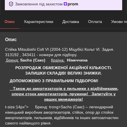
Замовлення під захистом
Опис
Характеристики
Доставка
Оплата
Умови п
Опис
Стійка Mitsubishi Colt VI (2004-12) Міцубісі Кольт VI. Задня.
313192 , 343411 - номери для підбору.
Бренд:
Sachs (Сакс)
Країна:
Німеччина
РОЗПРОДАЖ ОБМЕЖЕНОЇ АКЦІЙНОЇ КІЛЬКОСТІ.
ЗАЛИШКИ СКЛАДІВ!
ВЕЛИКІ ЗНИЖКИ.
ДОПОМОЖЕМО З ПРАВИЛЬНИМ ПІДБОРОМ!
Також до амортизаторів є пильники з відбійниками,
опори стоєк амортизаторів, пружини! Запитуйте у
наших менеджерів!
t-size:14px"> Бренд: trong>Sachs (Сакс) – легендарний
німецький виробник амортизаторів, стійок, опор до стойок
амортизаторів, пильників, відбійників та інших автозапчастин
самого найвищого рівня.