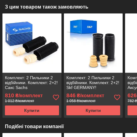
З цим товаром також замовляють
Комплект: 2 Пильники 2
Комплект: 2 Пильники 2
Комп
відбійники. Комплект: 2+2!
відбійники. Комплект: 2+2!
відб
Сакс Sachs
Skf GERMANY!
Аксу
810
846
626
₴/комплект
₴/комплект
1 012 ₴/комплект
1 058 ₴/комплект
782 ₴
Купити
Купити
Подібні товари компанії