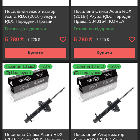
Посилений Амортизатор
Посилена Стійка Acura RDX
Acura RDX (2016-) Акура
(2016-) Акура РДХ. Передня.
РДХ. Передній. Правий.
Права. 3340164. KOREA
3340164. KOREA Аксусс!
Аксусс!
Готово до відправки
Готово до відправки
5 780
5 780
₴
₴
7 225 ₴
7 225 ₴
Купити
Купити
Гарантія 18 міс!
–20%
Гарантія 18 міс!
–20%
Подарунок
Подарунок
Посилена Стійка Acura RDX
Посилений Амортизатор
(2016-) Акура РДХ. Передня.
Acura RDX (2016-) Акура