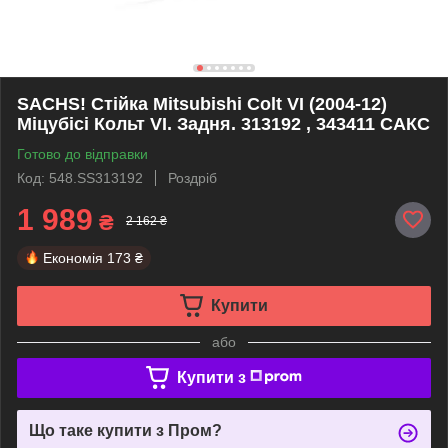
SACHS! Стійка Mitsubishi Colt VI (2004-12)
Міцубісі Кольт VI. Задня. 313192 , 343411 САКС
Готово до відправки
Код: 548.SS313192
Роздріб
1 989
₴
2 162 ₴
Економія
173 ₴
Купити
або
Купити з
Що таке купити з Пром?