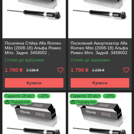
Посилена Стійка Alfa Romeo
Посилений Амортизатор Alfa
Mito (2008-18) Альфа Ромео
Romeo Mito (2008-18) Альфа
Міто. Задня. 3458002 ,
Ромео Міто. Задній. 3458002
317722. KOREA Аксусс!
, 317722. KOREA Аксусс!
Готово до відправки
Готово до відправки
1 790
1 790
₴
₴
2 238 ₴
2 238 ₴
Купити
Купити
Гарантія 18 міс!
–20%
Гарантія 18 міс!
–20%
Подарунок
Подарунок