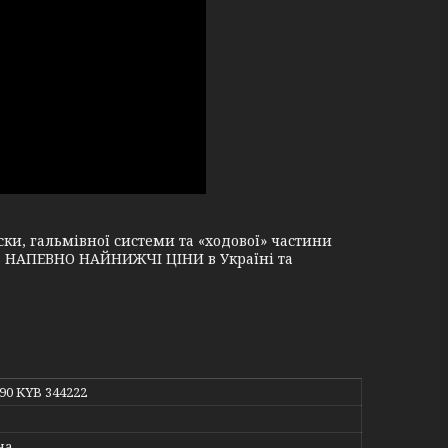
и, гальмівної системи та «ходової» частини
і, НАПЕВНО НАЙНИЖЧІ ЦІНИ в Україні та
090 KYB 344222
на