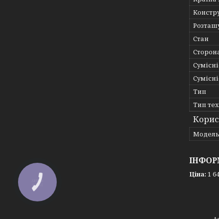
Констр
Розташ
Стан
Сторон
Сумісні
Сумісні
Тип
Тип те
Корис
Мoдел
ІНФОР
Ціна:
1 64
КНОПКА
ЗВ'ЯЗКУ