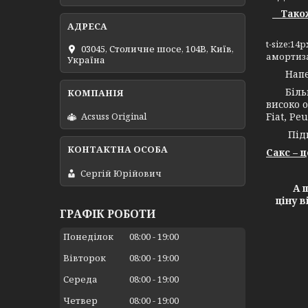
Також 
t-size:1
03045, Столичне шосе, 104B, Київ,
амортиза
Україна
Напевно
Більш н
високо о
Fiat, Peu
Acsuss Original
Підпри
Сакс – 
Сергій Юрійович
А ще х
ціну 
ГРАФІК РОБОТИ
Понеділок
08:00
19:00
Вівторок
08:00
19:00
Середа
08:00
19:00
Четвер
08:00
19:00