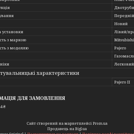
укція
Двотруб
ування
Передній
Новий
а установки
Лівий/пр
сть з маркою
Mitsubishi
сть з моделлю
Pajero
Газомасл
хніки
Легковий
тувальницькі характеристики
ь
Pajero II
МАЦІЯ ДЛЯ ЗАМОВЛЕННЯ
4 ₴
Сайт створений на маркетплейсі
Prom.ua
Продавець на Bigl.ua