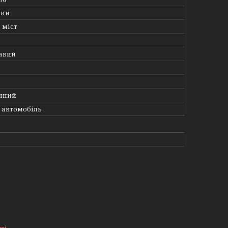
ний
 міст
авий
яний
 автомобіль