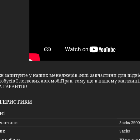
апитуйте у наших менеджерів Інші запчастини для підвіск
тобусів І легкових автомобіПрав, тому що в нашому магазин
 ГАРАНТІЯ!
ТЕРИСТИКИ
ні
пчастини
Sachs 290
ик
Sachs
 виробник
Німеччи