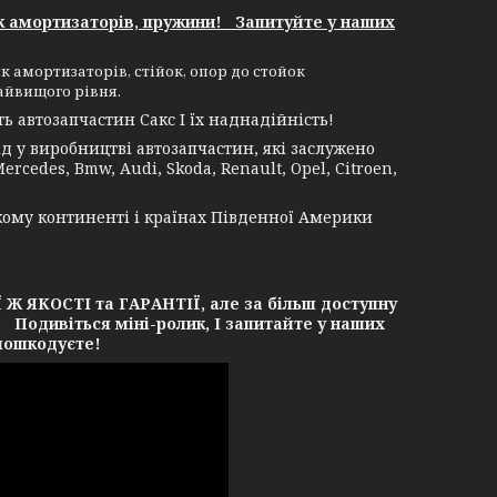
к амортизаторів, пружини! Запитуйте у наших
к амортизаторів, стійок, опор до стойок
айвищого рівня.
 автозапчастин Сакс І їх наднадійність!
 у виробництві автозапчастин, які заслужено
rcedes, Bmw, Audi, Skoda, Renault, Opel, Citroen,
кому континенті і країнах Південної Америки
ЯКОСТІ та ГАРАНТІЇ, але за більш доступну
. Подивіться міні-ролик, І запитайте у наших
 пошкодуєте!