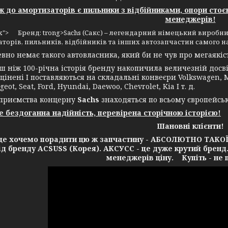
до амортизаторів є пильники з відбійниками, опори стоє
менеджерів!
4px"> Бренд: trong>Sachs (Сакс) – легендарний німецький виробни
торів, пильників, відбійників та інших автозапчастин самого н
 немає такого автовласника, який би не чув про мегаякість
іж 100-річна історія бренду накопичила величезній досвід
цінені І поставляються на складальні конвеєри Volkswagen, Me
geot, Seat, Ford, Hyundai, Daewoo, Chevrolet, Kia І т. д.
ємства концерну
Sachs
знаходяться по всьому європейсь
це бездоганна надійність, перевірена сторічною історією!
Шановні клієнти!
очемо порадити цю ж запчастину - АБСОЛЮТНО ТАКОЇ Ж 
від бренду ACSUSS (Корея). АКСУСС - це дуже крутий бренд
менеджерів ціну. Купіть - не