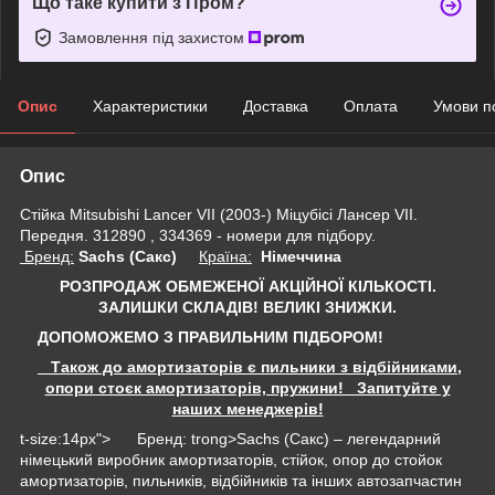
Що таке купити з Пром?
Замовлення під захистом
Опис
Характеристики
Доставка
Оплата
Умови п
Опис
Стійка Mitsubishi Lancer VII (2003-) Міцубісі Лансер VII.
Передня. 312890 , 334369 - номери для підбору.
Бренд:
Sachs (Сакс)
Країна:
Німеччина
РОЗПРОДАЖ ОБМЕЖЕНОЇ АКЦІЙНОЇ КІЛЬКОСТІ.
ЗАЛИШКИ СКЛАДІВ!
ВЕЛИКІ ЗНИЖКИ.
ДОПОМОЖЕМО З ПРАВИЛЬНИМ ПІДБОРОМ!
Також до амортизаторів є пильники з відбійниками,
опори стоєк амортизаторів, пружини! Запитуйте у
наших менеджерів!
t-size:14px"> Бренд: trong>Sachs (Сакс) – легендарний
німецький виробник амортизаторів, стійок, опор до стойок
амортизаторів, пильників, відбійників та інших автозапчастин