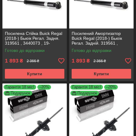
Посилена Стійка Buick Regal
Посилений Амортизатор
(2018-) Бьюік Регал. Задня.
Buick Regal (2018-) Бьюік
319561 , 3440073 , 19-
Регал. Задній. 319561 ,
280615. KOREA Аксусс!
3440073 , 19-280615. KOREA
Готово до відправки
Готово до відправки
Аксусс!
1 893
1 893
₴
₴
2 366 ₴
2 366 ₴
Купити
Купити
Гарантія 18 міс!
–20%
Гарантія 18 міс!
–20%
Подарунок
Подарунок