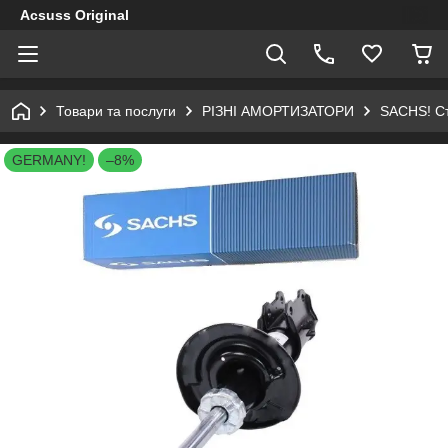
Acsuss Original
Товари та послуги
РІЗНІ АМОРТИЗАТОРИ
SACHS! Сті
GERMANY!
–8%