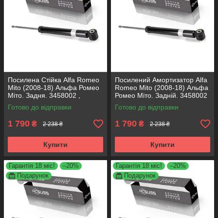
Посилена Стійка Alfa Romeo
Посилений Амортизатор Alfa
Mito (2008-18) Альфа Ромео
Romeo Mito (2008-18) Альфа
Міто. Задня. 3458002 ,
Ромео Міто. Задній. 3458002
317722. KOREA Аксусс!
, 317722. KOREA Аксусс!
Готово до відправки
Готово до відправки
1 790
1 790
₴
₴
2 238 ₴
2 238 ₴
Купити
Купити
Гарантія 18 міс!
–20%
Гарантія 18 міс!
–20%
Подарунок
Подарунок