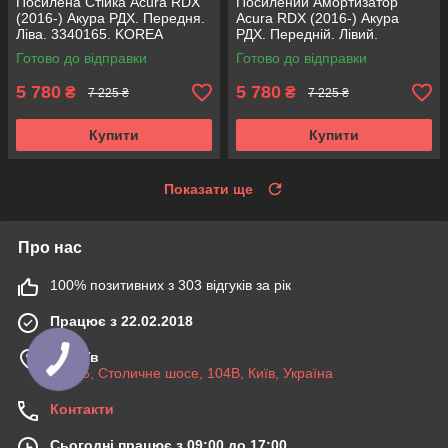
Посилена Стійка Acura RDX
Посилений Амортизатор
(2016-) Акура РДХ. Передня.
Acura RDX (2016-) Акура
Ліва. 3340165. KOREA
РДХ. Передній. Лівий.
Аксусс!
3340165. KOREA Аксусс!
Готово до відправки
Готово до відправки
5 780
5 780
₴
₴
7 225 ₴
7 225 ₴
Купити
Купити
Показати ще
Про нас
100% позитивних з 303 відгуків за рік
Працює з 22.02.2018
м. Київ
03045, Столичне шосе, 104B, Київ, Україна
Контакти
Сьогодні працює з 09:00 до 17:00