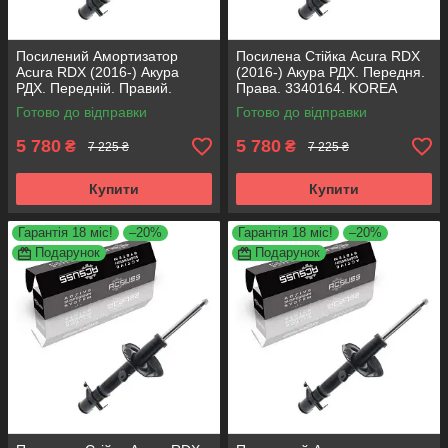
Посилений Амортизатор
Посилена Стійка Acura RDX
Acura RDX (2016-) Акура
(2016-) Акура РДХ. Передня.
РДХ. Передній. Правий.
Права. 3340164. KOREA
3340164. KOREA Аксусс!
Аксусс!
Готово до відправки
Готово до відправки
5 780
5 780
₴
₴
7 225 ₴
7 225 ₴
Купити
Купити
Гарантія 18 міс!
–20%
Гарантія 18 міс!
–20%
Подарунок
Подарунок