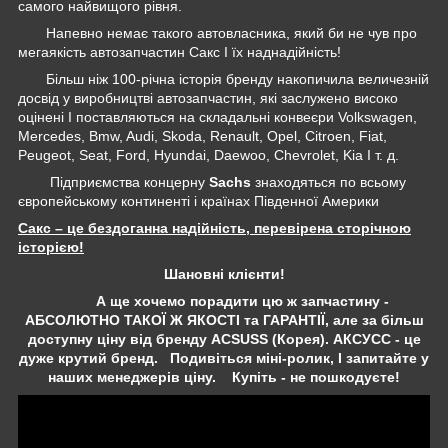
самого найвищого рівня.
Напевно немає такого автовласника, який би не чув про
мегаякість автозапчастин Сакс І їх наднадійність!
Більш ніж 100-річна історія бренду накопичила величезній
досвід у виробництві автозапчастин, які заслужено високо
оцінені І поставляються на складальні конвеєри Volkswagen,
Mercedes, Bmw, Audi, Skoda, Renault, Opel, Citroen, Fiat,
Peugeot, Seat, Ford, Hyundai, Daewoo, Chevrolet, Kia І т. д.
Підприємства концерну
Sachs
знаходяться по всьому
європейському континенті і країнах Південної Америки
Сакс – це бездоганна надійність, перевірена сторічною
історією!
Шановні клієнти!
А ще хочемо порадити цю ж запчастину -
АБСОЛЮТНО ТАКОЇ Ж ЯКОСТІ та ГАРАНТІЇ, але за більш
доступну ціну від бренду ACSUSS (Корея). АКСУСС - це
дуже крутий бренд. Подивіться міні-ролик, І запитайте у
наших менеджерів ціну. Купіть - не пошкодуєте!