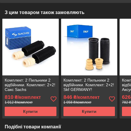
З цим товаром також замовляють
Комплект: 2 Пильники 2
Комплект: 2 Пильники 2
Комп
відбійники. Комплект: 2+2!
відбійники. Комплект: 2+2!
відб
Сакс Sachs
Skf GERMANY!
Аксу
810
846
626
₴/комплект
₴/комплект
1 012 ₴/комплект
1 058 ₴/комплект
782 ₴
Купити
Купити
Подібні товари компанії