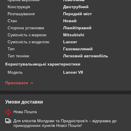
Конструкція
Двотрубний
Розташування
Передній міст
Стан
Новий
Сторона установки
Лівий/правий
Сумісність з маркою
Mitsubishi
Сумісність з моделлю
Lancer
Тип
Газомасляний
Тип техніки
Легковий автомобіль
Користувальницькі характеристики
Мoдель
Lancer VII
Приховати
Умови доставки
Нова Пошта
Для клієнтів Молдови та Придністров'я – відправка до
прикордонних пунктів Нової Пошти!