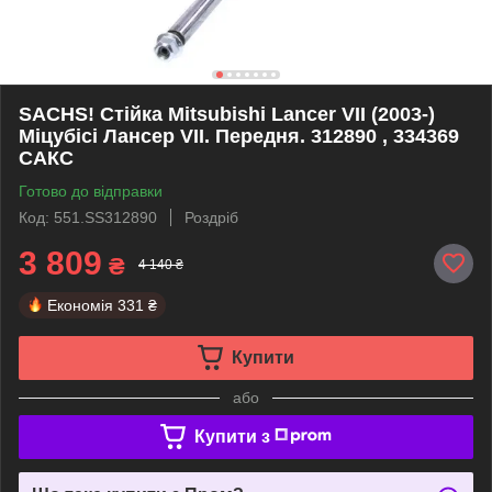
SACHS! Стійка Mitsubishi Lancer VII (2003-)
Міцубісі Лансер VII. Передня. 312890 , 334369
САКС
Готово до відправки
Код: 551.SS312890
Роздріб
3 809
₴
4 140 ₴
Економія
331 ₴
Купити
або
Купити з