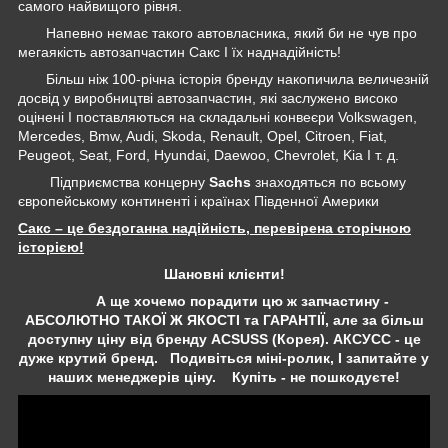
самого найвищого рівня.
Напевно немає такого автовласника, який би не чув про
мегаякість автозапчастин Сакс І їх наднадійність!
Більш ніж 100-річна історія бренду накопичила величезній
досвід у виробництві автозапчастин, які заслужено високо
оцінені І поставляються на складальні конвеєри Volkswagen,
Mercedes, Bmw, Audi, Skoda, Renault, Opel, Citroen, Fiat,
Peugeot, Seat, Ford, Hyundai, Daewoo, Chevrolet, Kia І т. д.
Підприємства концерну
Sachs
знаходяться по всьому
європейському континенті і країнах Південної Америки
Сакс – це бездоганна надійність, перевірена сторічною
історією!
Шановні клієнти!
А ще хочемо порадити цю ж запчастину -
АБСОЛЮТНО ТАКОЇ Ж ЯКОСТІ та ГАРАНТІЇ, але за більш
доступну ціну від бренду ACSUSS (Корея). АКСУСС - це
дуже крутий бренд. Подивіться міні-ролик, І запитайте у
наших менеджерів ціну. Купіть - не пошкодуєте!