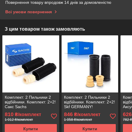
Повернення товару впродовж 14 днів за домовленістю
Всі умови повернення
З цим товаром також замовляють
Комплект: 2 Пильники 2
Комплект: 2 Пильники 2
Комп
відбійники. Комплект: 2+2!
відбійники. Комплект: 2+2!
відб
Сакс Sachs
Skf GERMANY!
Аксу
810
846
626
₴/комплект
₴/комплект
1 012 ₴/комплект
1 058 ₴/комплект
782 ₴
Купити
Купити