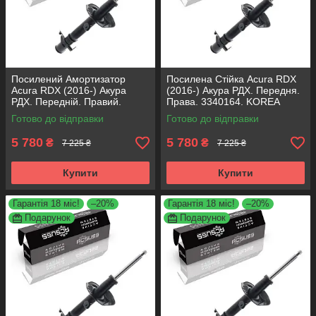
Посилений Амортизатор
Посилена Стійка Acura RDX
Acura RDX (2016-) Акура
(2016-) Акура РДХ. Передня.
РДХ. Передній. Правий.
Права. 3340164. KOREA
3340164. KOREA Аксусс!
Аксусс!
Готово до відправки
Готово до відправки
5 780
5 780
₴
₴
7 225 ₴
7 225 ₴
Купити
Купити
Гарантія 18 міс!
–20%
Гарантія 18 міс!
–20%
Подарунок
Подарунок