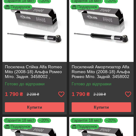
Гарантія 18 міс!
–20%
Гарантія 18 міс!
–20%
Подарунок
Подарунок
Посилена Стійка Alfa Romeo
Посилений Амортизатор Alfa
Mito (2008-18) Альфа Ромео
Romeo Mito (2008-18) Альфа
Міто. Задня. 3458002 ,
Ромео Міто. Задній. 3458002
317722. KOREA Аксусс!
, 317722. KOREA Аксусс!
Готово до відправки
Готово до відправки
1 790
1 790
₴
₴
2 238 ₴
2 238 ₴
Купити
Купити
Гарантія 18 міс!
–20%
Гарантія 18 міс!
–20%
Подарунок
Подарунок