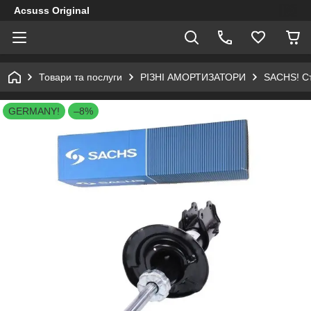
Acsuss Original
Товари та послуги
РІЗНІ АМОРТИЗАТОРИ
SACHS! Ст
GERMANY!
–8%