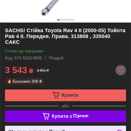
SACHS! Стійка Toyota Rav 4 II (2000-05) Тойота
Рав 4 II. Передня. Права. 313808 , 335040
САКС
Готово до відправки
Код: 574.SS313808
Роздріб
3 543
₴
3 851 ₴
Економія
308 ₴
Купити
або
Купити з