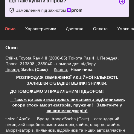
Що таке купити з Пром?
Замовлення під захистом
Опис
Характеристики
Доставка
Оплата
Умови п
Опис
Стійка Toyota Rav 4 II (2000-05) Тойота Рав 4 II. Передня.
Права. 313808 , 335040 - номери для підбору.
Бренд:
Sachs (Сакс)
Країна:
Німеччина
РОЗПРОДАЖ ОБМЕЖЕНОЇ АКЦІЙНОЇ КІЛЬКОСТІ.
ЗАЛИШКИ СКЛАДІВ!
ВЕЛИКІ ЗНИЖКИ.
ДОПОМОЖЕМО З ПРАВИЛЬНИМ ПІДБОРОМ!
Також до амортизаторів є пильники з відбійниками,
опори стоєк амортизаторів, пружини! Запитуйте у
наших менеджерів!
t-size:14px"> Бренд: trong>Sachs (Сакс) – легендарний
німецький виробник амортизаторів, стійок, опор до стойок
амортизаторів, пильників, відбійників та інших автозапчастин