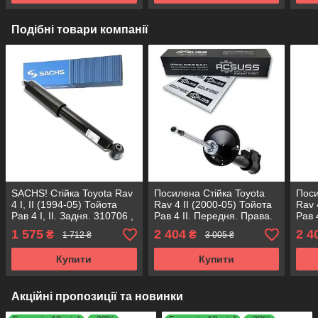
Подібні товари компанії
SACHS! Стійка Toyota Rav
Посилена Стійка Toyota
Поси
4 I, II (1994-05) Тойота
Rav 4 II (2000-05) Тойота
Rav 
Рав 4 I, II. Задня. 310706 ,
Рав 4 II. Передня. Права.
Рав 
343272 САКС
313808 , 335040 KOREA
3138
1 575
2 404
2 4
₴
₴
1 712 ₴
3 005 ₴
Аксусс!
Аксу
Купити
Купити
Акційні пропозиції та новинки