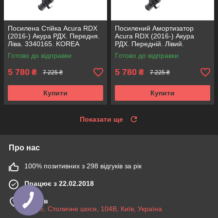
Посилена Стійка Acura RDX
Посилений Амортизатор
(2016-) Акура РДХ. Передня.
Acura RDX (2016-) Акура
Ліва. 3340165. KOREA
РДХ. Передній. Лівий.
Аксусс!
3340165. KOREA Аксусс!
Готово до відправки
Готово до відправки
5 780
5 780
₴
₴
7 225 ₴
7 225 ₴
Купити
Купити
Показати ще
Про нас
100% позитивних з 298 відгуків за рік
Працює з 22.02.2018
м. Київ
03045, Столичне шосе, 104B, Київ, Україна