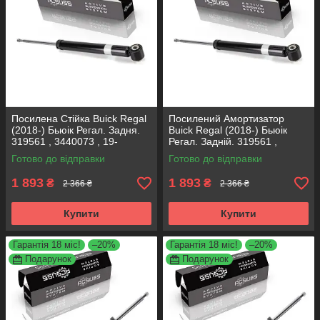
Посилена Стійка Buick Regal
Посилений Амортизатор
(2018-) Бьюік Регал. Задня.
Buick Regal (2018-) Бьюік
319561 , 3440073 , 19-
Регал. Задній. 319561 ,
280615. KOREA Аксусс!
3440073 , 19-280615. KOREA
Готово до відправки
Готово до відправки
Аксусс!
1 893
1 893
₴
₴
2 366 ₴
2 366 ₴
Купити
Купити
Гарантія 18 міс!
–20%
Гарантія 18 міс!
–20%
Подарунок
Подарунок