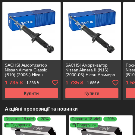
SACHS! Амортизатор
SACHS! Амортизатор
Пос
Nissan Almera Classic
Nissan Almera II (N16)
Niss
(B10) (2006-) Нісан
(2000-06) Нісан Альмера
(B10
Альмера Класік. Задній.
II. Задній. 317134 , 341279
Альм
1 735
1 735
1 5
₴
₴
1 886 ₴
1 886 ₴
317134 , 341279 САКС
САКС
3171
Аксу
Купити
Купити
Акційні пропозиції та новинки
Гарантія 18 міс!
–20%
Гарантія 18 міс!
–20%
Подарунок
Подарунок