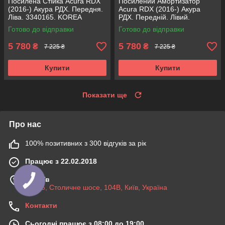
Посилена Стійка Acura RDX
Посилений Амортизатор
(2016-) Акура РДХ. Передня.
Acura RDX (2016-) Акура
Ліва. 3340165. KOREA
РДХ. Передній. Лівий.
Аксусс!
3340165. KOREA Аксусс!
Готово до відправки
Готово до відправки
5 780
5 780
₴
₴
7 225 ₴
7 225 ₴
Купити
Купити
Показати ще
Про нас
100% позитивних з 300 відгуків за рік
Працює з 22.02.2018
м. Київ
03045, Столичне шосе, 104B, Київ, Україна
Контакти
Сьогодні працює з 08:00 до 19:00