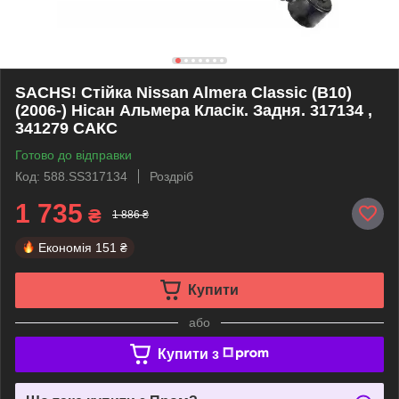
SACHS! Стійка Nissan Almera Classic (B10)
(2006-) Нісан Альмера Класік. Задня. 317134 ,
341279 САКС
Готово до відправки
Код: 588.SS317134
Роздріб
1 735
₴
1 886 ₴
Економія
151 ₴
Купити
або
Купити з