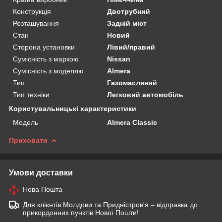
Конструкція
Двотрубний
Розташування
Задній міст
Стан
Новий
Сторона установки
Лівий/правий
Сумісність з маркою
Nissan
Сумісність з моделлю
Almera
Тип
Газомасляний
Тип техніки
Легковий автомобіль
Користувальницькі характеристики
Мoдель
Almera Classic
Приховати
Умови доставки
Нова Пошта
Для клієнтів Молдови та Придністров'я – відправка до
прикордонних пунктів Нової Пошти!