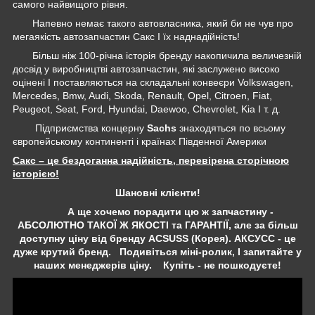
самого найвищого рівня.
Напевно немає такого автовласника, який би не чув про
мегаякість автозапчастин Сакс І їх наднадійність!
Більш ніж 100-річна історія бренду накопичила величезній
досвід у виробництві автозапчастин, які заслужено високо
оцінені І поставляються на складальні конвеєри Volkswagen,
Mercedes, Bmw, Audi, Skoda, Renault, Opel, Citroen, Fiat,
Peugeot, Seat, Ford, Hyundai, Daewoo, Chevrolet, Kia І т. д.
Підприємства концерну
Sachs
знаходяться по всьому
європейському континенті і країнах Південної Америки
Сакс – це бездоганна надійність, перевірена сторічною
історією!
Шановні клієнти!
А ще хочемо порадити цю ж запчастину -
АБСОЛЮТНО ТАКОЇ Ж ЯКОСТІ та ГАРАНТІЇ, але за більш
доступну ціну від бренду ACSUSS (Корея). АКСУСС - це
дуже крутий бренд. Подивіться міні-ролик, І запитайте у
наших менеджерів ціну. Купіть - не пошкодуєте!