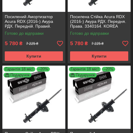
Посилений Амортизатор
Посилена Стійка Acura RDX
Acura RDX (2016-) Акура
(2016-) Акура РДХ. Передня.
РДХ. Передній. Правий.
Права. 3340164. KOREA
3340164. KOREA Аксусс!
Аксусс!
Готово до відправки
Готово до відправки
5 780
5 780
₴
₴
7 225 ₴
7 225 ₴
Купити
Купити
Гарантія 18 міс!
–20%
Гарантія 18 міс!
–20%
Подарунок
Подарунок