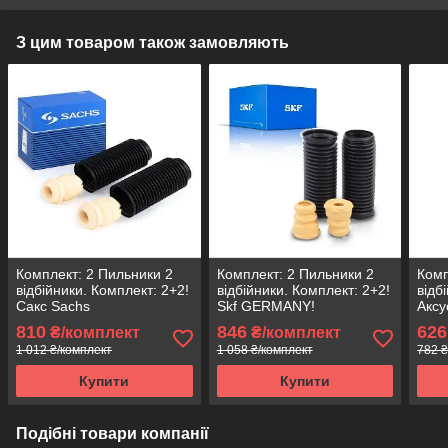
З цим товаром також замовляють
Комплект: 2 Пильники 2
Комплект: 2 Пильники 2
Комп
відбійники. Комплект: 2+2!
відбійники. Комплект: 2+2!
відб
Сакс Sachs
Skf GERMANY!
Аксу
810
846
626
₴/комплект
₴/комплект
1 012 ₴/комплект
1 058 ₴/комплект
782 ₴
Купити
Купити
Подібні товари компанії