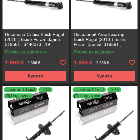
Посилена Стійка Buick Regal
Посилений Амортизатор
(2018-) Бьюік Регал. Задня.
Buick Regal (2018-) Бьюік
319561 , 3440073 , 19-
Регал. Задній. 319561 ,
280615. KOREA Аксусс!
3440073 , 19-280615. KOREA
Готово до відправки
Готово до відправки
Аксусс!
1 893
1 893
₴
₴
2 366 ₴
2 366 ₴
Купити
Купити
Гарантія 18 міс!
–20%
Гарантія 18 міс!
–20%
Подарунок
Подарунок