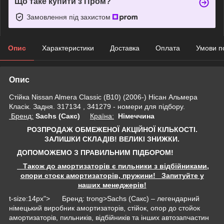
Що таке купити з Пром?
Замовлення під захистом
Опис
Характеристики
Доставка
Оплата
Умови п
Опис
Стійка Nissan Almera Classic (B10) (2006-) Нісан Альмера
Класік. Задня. 317134 , 341279 - номери для підбору.
Бренд:
Sachs (Сакс)
Країна:
Німеччина
РОЗПРОДАЖ ОБМЕЖЕНОЇ АКЦІЙНОЇ КІЛЬКОСТІ.
ЗАЛИШКИ СКЛАДІВ!
ВЕЛИКІ ЗНИЖКИ.
ДОПОМОЖЕМО З ПРАВИЛЬНИМ ПІДБОРОМ!
Також до амортизаторів є пильники з відбійниками,
опори стоєк амортизаторів, пружини! Запитуйте у
наших менеджерів!
t-size:14px"> Бренд: trong>Sachs (Сакс) – легендарний
німецький виробник амортизаторів, стійок, опор до стойок
амортизаторів, пильників, відбійників та інших автозапчастин