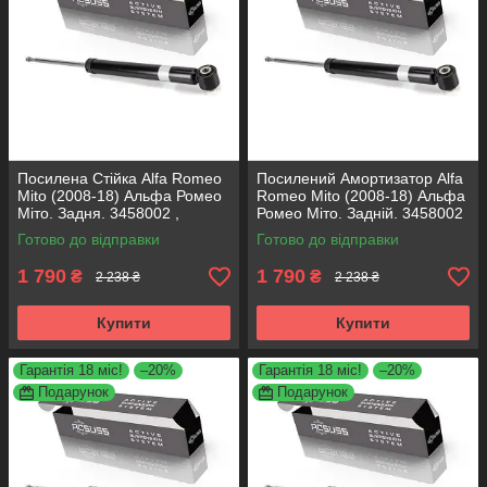
Посилена Стійка Alfa Romeo
Посилений Амортизатор Alfa
Mito (2008-18) Альфа Ромео
Romeo Mito (2008-18) Альфа
Міто. Задня. 3458002 ,
Ромео Міто. Задній. 3458002
317722. KOREA Аксусс!
, 317722. KOREA Аксусс!
Готово до відправки
Готово до відправки
1 790
1 790
₴
₴
2 238 ₴
2 238 ₴
Купити
Купити
Гарантія 18 міс!
–20%
Гарантія 18 міс!
–20%
Подарунок
Подарунок