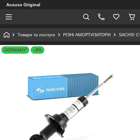
Acsuss Original
Товари та послуги
РІЗНІ АМОРТИЗАТОРИ
SACHS! Ст
GERMANY!
–8%