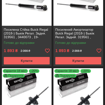
Посилена Стійка Buick Regal
Посилений Амортизатор
(2018-) Бьюік Регал. Задня.
Buick Regal (2018-) Бьюік
319561 , 3440073 , 19-
Регал. Задній. 319561 ,
280615. KOREA Аксусс!
3440073 , 19-280615. KOREA
Готово до відправки
Готово до відправки
Аксусс!
1 893
1 893
₴
₴
2 366 ₴
2 366 ₴
Купити
Купити
Гарантія 18 міс!
–20%
Гарантія 18 міс!
–20%
Подарунок
Подарунок