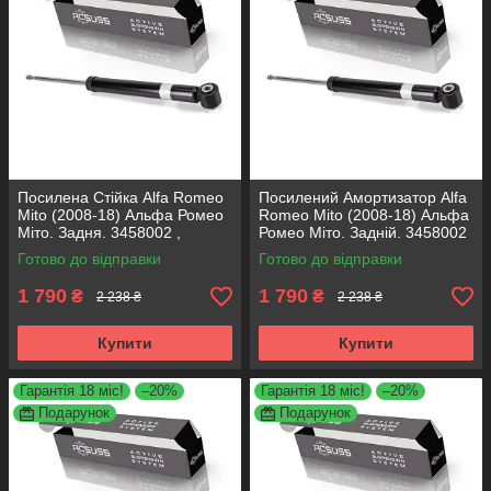
Посилена Стійка Alfa Romeo
Посилений Амортизатор Alfa
Mito (2008-18) Альфа Ромео
Romeo Mito (2008-18) Альфа
Міто. Задня. 3458002 ,
Ромео Міто. Задній. 3458002
317722. KOREA Аксусс!
, 317722. KOREA Аксусс!
Готово до відправки
Готово до відправки
1 790
1 790
₴
₴
2 238 ₴
2 238 ₴
Купити
Купити
Гарантія 18 міс!
–20%
Гарантія 18 міс!
–20%
Подарунок
Подарунок