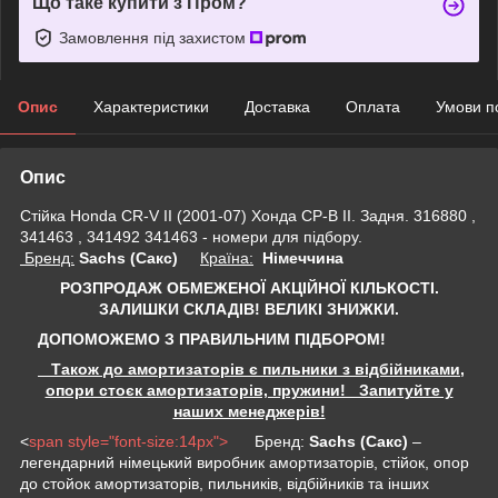
Що таке купити з Пром?
Замовлення під захистом
Опис
Характеристики
Доставка
Оплата
Умови п
Опис
Стійка Honda CR-V II (2001-07) Хонда СР-В II. Задня. 316880 ,
341463 , 341492 341463 - номери для підбору.
Бренд:
Sachs (Сакс)
Країна:
Німеччина
РОЗПРОДАЖ ОБМЕЖЕНОЇ АКЦІЙНОЇ КІЛЬКОСТІ.
ЗАЛИШКИ СКЛАДІВ!
ВЕЛИКІ ЗНИЖКИ.
ДОПОМОЖЕМО З ПРАВИЛЬНИМ ПІДБОРОМ!
Також до амортизаторів є пильники з відбійниками,
опори стоєк амортизаторів, пружини! Запитуйте у
наших менеджерів!
<
span style="font-size:14px">
Бренд:
Sachs (Сакс)
–
легендарний німецький виробник амортизаторів, стійок, опор
до стойок амортизаторів, пильників, відбійників та інших