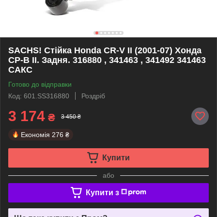
SACHS! Стійка Honda CR-V II (2001-07) Хонда
СР-В II. Задня. 316880 , 341463 , 341492 341463
САКС
Готово до відправки
Код: 601.SS316880
Роздріб
3 174
₴
3 450 ₴
Економія
276 ₴
Купити
або
Купити з