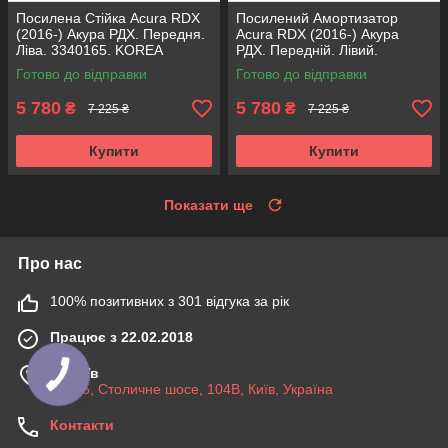
Посилена Стійка Acura RDX
Посилений Амортизатор
(2016-) Акура РДХ. Передня.
Acura RDX (2016-) Акура
Ліва. 3340165. KOREA
РДХ. Передній. Лівий.
Аксусс!
3340165. KOREA Аксусс!
Готово до відправки
Готово до відправки
5 780
5 780
₴
₴
7 225 ₴
7 225 ₴
Купити
Купити
Показати ще
Про нас
100% позитивних з 301 відгука за рік
Працює з 22.02.2018
м. Київ
03045, Столичне шосе, 104B, Київ, Україна
Контакти