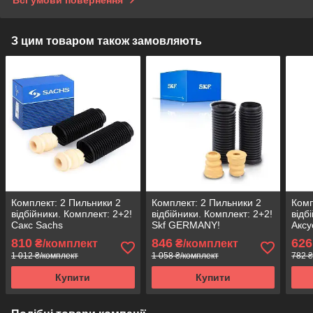
Всі умови повернення
З цим товаром також замовляють
Комплект: 2 Пильники 2
Комплект: 2 Пильники 2
Комп
відбійники. Комплект: 2+2!
відбійники. Комплект: 2+2!
відб
Сакс Sachs
Skf GERMANY!
Аксу
810
846
626
₴/комплект
₴/комплект
1 012 ₴/комплект
1 058 ₴/комплект
782 ₴
Купити
Купити