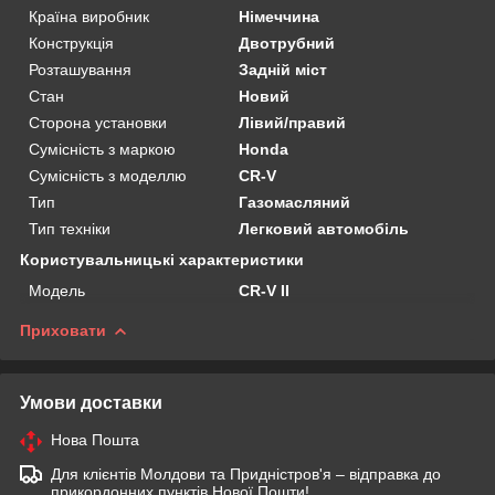
Країна виробник
Німеччина
Конструкція
Двотрубний
Розташування
Задній міст
Стан
Новий
Сторона установки
Лівий/правий
Сумісність з маркою
Honda
Сумісність з моделлю
CR-V
Тип
Газомасляний
Тип техніки
Легковий автомобіль
Користувальницькі характеристики
Мoдель
CR-V II
Приховати
Умови доставки
Нова Пошта
Для клієнтів Молдови та Придністров'я – відправка до
прикордонних пунктів Нової Пошти!