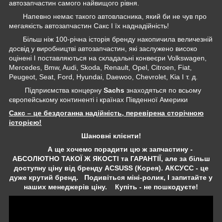
автозапчастин самого найвищого рівня.
Напевно немає такого автовласника, який би не чув про
мегаякість автозапчастин Сакс І їх наднадійність!
Більш ніж 100-річна історія бренду накопичила величезній
досвід у виробництві автозапчастин, які заслужено високо
оцінені І поставляються на складальні конвеєри Volkswagen,
Mercedes, Bmw, Audi, Skoda, Renault, Opel, Citroen, Fiat,
Peugeot, Seat, Ford, Hyundai, Daewoo, Chevrolet, Kia І т. д.
Підприємства концерну
Sachs
знаходяться по всьому
європейському континенті і країнах Південної Америки
Сакс – це бездоганна надійність, перевірена сторічною
історією!
Шановні клієнти!
А ще хочемо порадити цю ж запчастину -
АБСОЛЮТНО ТАКОЇ Ж ЯКОСТІ та ГАРАНТІЇ, але за більш
доступну ціну від бренду ACSUSS (Корея). АКСУСС - це
дуже крутий бренд. Подивіться міні-ролик, І запитайте у
наших менеджерів ціну. Купіть - не пошкодуєте!