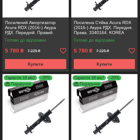
Посилений Амортизатор
Посилена Стійка Acura RDX
Acura RDX (2016-) Акура
(2016-) Акура РДХ. Передня.
РДХ. Передній. Правий.
Права. 3340164. KOREA
3340164. KOREA Аксусс!
Аксусс!
Готово до відправки
Готово до відправки
5 780
5 780
₴
₴
7 225 ₴
7 225 ₴
Купити
Купити
Гарантія 18 міс!
–20%
Гарантія 18 міс!
–20%
Подарунок
Подарунок