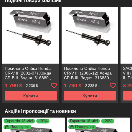
Подібні товари компанії
Посилена Стійка Honda
Посилена Стійка Honda
SACH
CR-V II (2001-07) Хонда
CR-V III (2006-12) Хонда
V II
СР-В II. Задня. 316880 ,
СР-В III. Задня. 316880 ,
II. 
341463 , 341492 341463
341463 , 341492 341463
331
1 790
1 790
3 2
₴
₴
2 238 ₴
2 238 ₴
KOREA Аксусс!
KOREA Аксусс!
Купити
Купити
Акційні пропозиції та новинки
Гарантія 18 міс!
–20%
Гарантія 18 міс!
–20%
Подарунок
Подарунок