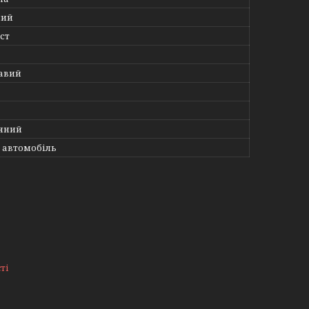
ний
ст
авий
яний
 автомобіль
ті