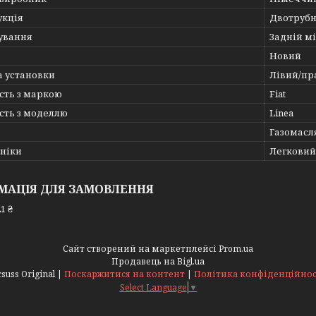
укція
Двотруб
ування
Задній мі
Новий
а установки
Лівий/пр
сть з маркою
Fiat
сть з моделлю
Linea
Газомасл
хніки
Легковий
МАЦІЯ ДЛЯ ЗАМОВЛЕННЯ
1 ₴
Сайт створений на маркетплейсі
Prom.ua
Продавець на Bigl.ua
Acsuss Original |
Поскаржитися на контент
|
Політика конфіденційнос
Select Language
▼