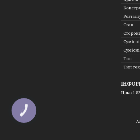
Констр
Розташ
Стан
Сторон
Сумісні
Сумісні
Тип
Тип те
ІНФОР
Ціна:
1 82
КНОПКА
ЗВ'ЯЗКУ