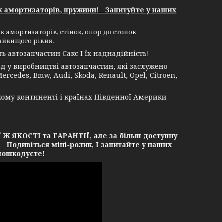
к амортизаторів, пружини! Запитуйте у наших
к амортизаторів, стійок, опор до стойок
айвищого рівня.
 автозапчастин Сакс І їх наднадійність!
 у виробництві автозапчастин, які заслужено
rcedes, Bmw, Audi, Skoda, Renault, Opel, Citroen,
кому континенті і країнах Південної Америки
ЯКОСТІ та ГАРАНТІЇ, але за більш доступну
. Подивіться міні-ролик, І запитайте у наших
 пошкодуєте!