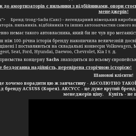
до амортизаторів є пильники з відбійниками, опори стоє
менеджерів!
4px"> Бренд: trong>Sachs (Сакс) – легендарний німецький виробни
торів, пильників, відбійників та інших автозапчастин самого н
 немає такого автовласника, який би не чув про мегаякість
іж 100-річна історія бренду накопичила величезній досвід
цінені І поставляються на складальні конвеєри Volkswagen, Me
geot, Seat, Ford, Hyundai, Daewoo, Chevrolet, Kia І т. д.
ємства концерну
Sachs
знаходяться по всьому європейсь
це бездоганна надійність, перевірена сторічною історією!
Шановні клієнти!
очемо порадити цю ж запчастину - АБСОЛЮТНО ТАКОЇ Ж 
від бренду ACSUSS (Корея). АКСУСС - це дуже крутий бренд
менеджерів ціну. Купіть - не