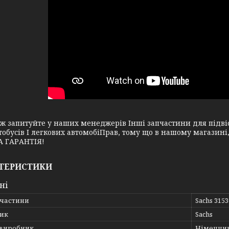
апитуйте у наших менеджерів Інші запчастини для підвіск
тобусів І легкових автомобіПрав, тому що в нашому магазин
 ГАРАНТІЯ!
ТЕРИСТИКИ
ні
пчастини
Sachs 315
ик
Sachs
 виробник
Німеччи