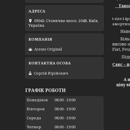
Також 
t-size:1
03045, Столичне шосе, 104B, Київ,
амортиза
Україна
Напевно
Більш н
високо о
Fiat, Peu
Acsuss Original
Підпри
Сакс – 
Сергій Юрійович
А ще х
ціну 
ГРАФІК РОБОТИ
Понеділок
08:00
19:00
Вівторок
08:00
19:00
Середа
08:00
19:00
Четвер
08:00
19:00