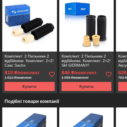
Комплект: 2 Пильники 2
Комплект: 2 Пильники 2
Комп
відбійники. Комплект: 2+2!
відбійники. Комплект: 2+2!
відб
Сакс Sachs
Skf GERMANY!
Аксу
810
846
626
₴/комплект
₴/комплект
1 012 ₴/комплект
1 058 ₴/комплект
782 ₴
Купити
Купити
Подібні товари компанії