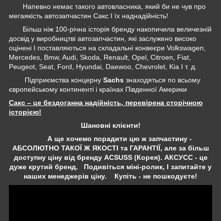
Напевно немає такого автовласника, який би не чув про
мегаякість автозапчастин Сакс І їх наднадійність!
Більш ніж 100-річна історія бренду накопичила величезній
досвід у виробництві автозапчастин, які заслужено високо
оцінені І поставляються на складальні конвеєри Volkswagen,
Mercedes, Bmw, Audi, Skoda, Renault, Opel, Citroen, Fiat,
Peugeot, Seat, Ford, Hyundai, Daewoo, Chevrolet, Kia І т. д.
Підприємства концерну
Sachs
знаходяться по всьому
європейському континенті і країнах Південної Америки
Сакс – це бездоганна надійність, перевірена сторічною
історією!
Шановні клієнти!
А ще хочемо порадити цю ж запчастину -
АБСОЛЮТНО ТАКОЇ Ж ЯКОСТІ та ГАРАНТІЇ, але за більш
доступну ціну від бренду ACSUSS (Корея). АКСУСС - це
дуже крутий бренд. Подивіться міні-ролик, І запитайте у
наших менеджерів ціну. Купіть - не пошкодуєте!