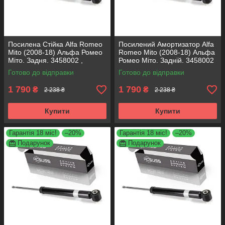
Посилена Стійка Alfa Romeo
Посилений Амортизатор Alfa
Mito (2008-18) Альфа Ромео
Romeo Mito (2008-18) Альфа
Міто. Задня. 3458002 ,
Ромео Міто. Задній. 3458002
317722. KOREA Аксусс!
, 317722. KOREA Аксусс!
Готово до відправки
Готово до відправки
1 790
1 790
₴
₴
2 238 ₴
2 238 ₴
Купити
Купити
Гарантія 18 міс!
–20%
Гарантія 18 міс!
–20%
Подарунок
Подарунок