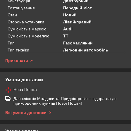
Конструкція
Двотрубний
Розташування
Передній міст
Стан
Новий
Сторона установки
Лівий/правий
Сумісність з маркою
Audi
Сумісність з моделлю
TT
Тип
Газомасляний
Тип техніки
Легковий автомобіль
Приховати
Умови доставки
Нова Пошта
Для клієнтів Молдови та Придністров'я – відправка до
прикордонних пунктів Нової Пошти!
Всі умови доставки