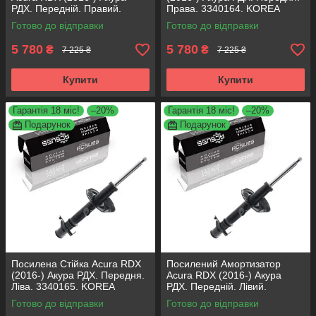
РДХ. Передній. Правий.
Права. 3340164. KOREA
3340164. KOREA Аксусс!
Аксусс!
Готово до відправки
Готово до відправки
5 780
5 780
₴
₴
7 225 ₴
7 225 ₴
Купити
Купити
Гарантія 18 міс!
–20%
Гарантія 18 міс!
–20%
Подарунок
Подарунок
Посилена Стійка Acura RDX
Посилений Амортизатор
(2016-) Акура РДХ. Передня.
Acura RDX (2016-) Акура
Ліва. 3340165. KOREA
РДХ. Передній. Лівий.
Аксусс!
3340165. KOREA Аксусс!
Готово до відправки
Готово до відправки