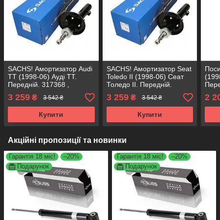
SACHS! Амортизатор Audi
SACHS! Амортизатор Seat
Поси
TT (1998-06) Ауді ТТ.
Toledo II (1998-06) Сеат
(199
Передній. 317368 ,
Толедо II. Передній.
Пере
333713 САКС
317368 , 333713 САКС
KORE
3 259
3 259
2 2
₴
₴
3 542 ₴
3 542 ₴
Купити
Купити
Акційні пропозиції та новинки
Гарантія 18 міс!
–20%
Гарантія 18 міс!
–20%
Подарунок
Подарунок