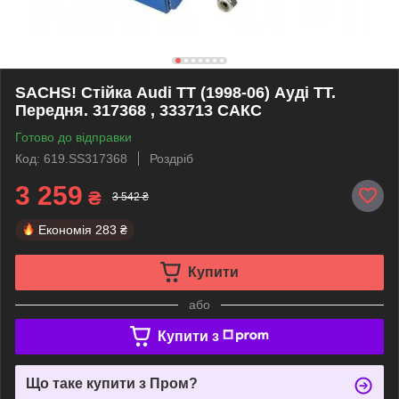
SACHS! Стійка Audi TT (1998-06) Ауді ТТ.
Передня. 317368 , 333713 САКС
Готово до відправки
Код: 619.SS317368
Роздріб
3 259
₴
3 542 ₴
Економія
283 ₴
Купити
або
Купити з
Що таке купити з Пром?