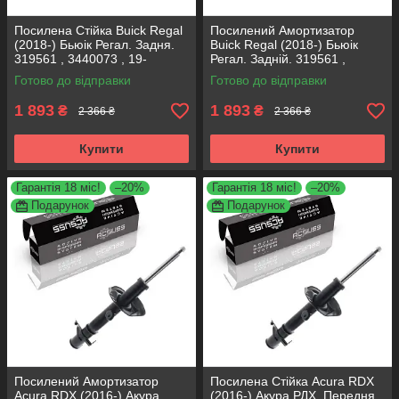
Посилена Стійка Buick Regal
Посилений Амортизатор
(2018-) Бьюік Регал. Задня.
Buick Regal (2018-) Бьюік
319561 , 3440073 , 19-
Регал. Задній. 319561 ,
280615. KOREA Аксусс!
3440073 , 19-280615. KOREA
Готово до відправки
Готово до відправки
Аксусс!
1 893
1 893
₴
₴
2 366 ₴
2 366 ₴
Купити
Купити
Гарантія 18 міс!
–20%
Гарантія 18 міс!
–20%
Подарунок
Подарунок
Посилений Амортизатор
Посилена Стійка Acura RDX
Acura RDX (2016-) Акура
(2016-) Акура РДХ. Передня.