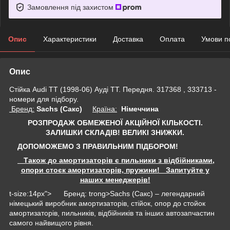
Замовлення під захистом
Опис
Характеристики
Доставка
Оплата
Умови п
Опис
Стійка Audi TT (1998-06) Ауді ТТ. Передня. 317368 , 333713 -
номери для підбору.
Бренд:
Sachs (Сакс)
Країна:
Німеччина
РОЗПРОДАЖ ОБМЕЖЕНОЇ АКЦІЙНОЇ КІЛЬКОСТІ.
ЗАЛИШКИ СКЛАДІВ!
ВЕЛИКІ ЗНИЖКИ.
ДОПОМОЖЕМО З ПРАВИЛЬНИМ ПІДБОРОМ!
Також до амортизаторів є пильники з відбійниками,
опори стоєк амортизаторів, пружини! Запитуйте у
наших менеджерів!
t-size:14px"> Бренд: trong>Sachs (Сакс) – легендарний
німецький виробник амортизаторів, стійок, опор до стойок
амортизаторів, пильників, відбійників та інших автозапчастин
самого найвищого рівня.