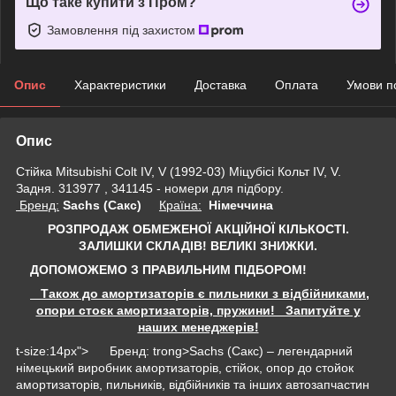
Що таке купити з Пром?
Замовлення під захистом
Опис
Характеристики
Доставка
Оплата
Умови п
Опис
Стійка Mitsubishi Colt IV, V (1992-03) Міцубісі Кольт IV, V.
Задня. 313977 , 341145 - номери для підбору.
Бренд:
Sachs (Сакс)
Країна:
Німеччина
РОЗПРОДАЖ ОБМЕЖЕНОЇ АКЦІЙНОЇ КІЛЬКОСТІ.
ЗАЛИШКИ СКЛАДІВ!
ВЕЛИКІ ЗНИЖКИ.
ДОПОМОЖЕМО З ПРАВИЛЬНИМ ПІДБОРОМ!
Також до амортизаторів є пильники з відбійниками,
опори стоєк амортизаторів, пружини! Запитуйте у
наших менеджерів!
t-size:14px"> Бренд: trong>Sachs (Сакс) – легендарний
німецький виробник амортизаторів, стійок, опор до стойок
амортизаторів, пильників, відбійників та інших автозапчастин