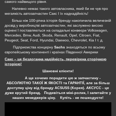
самого найвищого рівня.
Напевно немає такого автовласника, який би не чув про
мегаякість автозапчастин Сакс І їх наднадійність!
Більш ніж 100-річна історія бренду накопичила величезній
досвід у виробництві автозапчастин, які заслужено високо
оцінені І поставляються на складальні конвеєри Volkswagen,
Mercedes, Bmw, Audi, Skoda, Renault, Opel, Citroen, Fiat,
Peugeot, Seat, Ford, Hyundai, Daewoo, Chevrolet, Kia І т. д.
Підприємства концерну
Sachs
знаходяться по всьому
європейському континенті і країнах Південної Америки
Сакс – це бездоганна надійність, перевірена сторічною
історією!
Шановні клієнти!
А ще хочемо порадити цю ж запчастину -
АБСОЛЮТНО ТАКОЇ Ж ЯКОСТІ та ГАРАНТІЇ, але за більш
доступну ціну від бренду ACSUSS (Корея). АКСУСС - це
дуже крутий бренд. Подивіться міні-ролик, І запитайте у
наших менеджерів ціну. Купіть - не пошкодуєте!