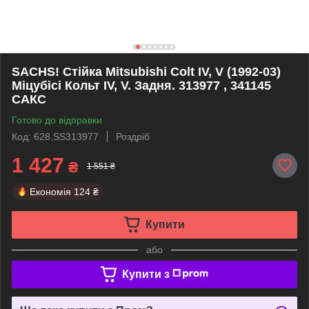
SACHS! Стійка Mitsubishi Colt IV, V (1992-03)
Міцубісі Кольт IV, V. Задня. 313977 , 341145
САКС
Готово до відправки
Код: 628.SS313977
Роздріб
1 427
₴
1 551 ₴
Економія
124 ₴
Купити
або
Купити з