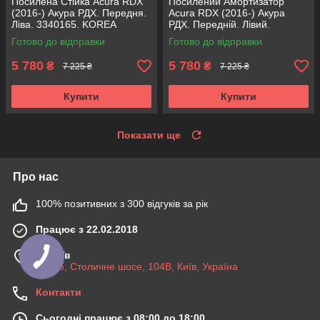
Посилена Стійка Acura RDX
Посилений Амортизатор
(2016-) Акура РДХ. Передня.
Acura RDX (2016-) Акура
Ліва. 3340165. KOREA
РДХ. Передній. Лівий.
Аксусс!
3340165. KOREA Аксусс!
Готово до відправки
Готово до відправки
5 780
5 780
₴
₴
7 225 ₴
7 225 ₴
Купити
Купити
Показати ще
Про нас
100% позитивних з 300 відгуків за рік
Працює з 22.02.2018
м. Київ
03045, Столичне шосе, 104B, Київ, Україна
Контакти
Сьогодні працює з 08:00 до 18:00