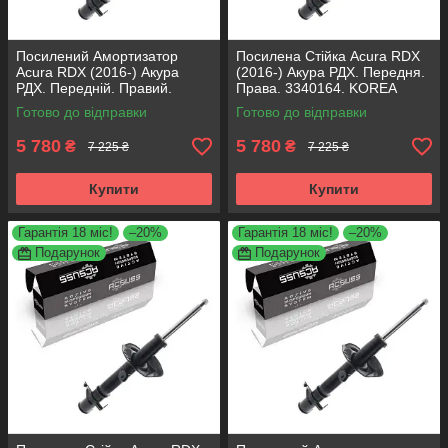
Посилений Амортизатор
Посилена Стійка Acura RDX
Acura RDX (2016-) Акура
(2016-) Акура РДХ. Передня.
РДХ. Передній. Правий.
Права. 3340164. KOREA
3340164. KOREA Аксусс!
Аксусс!
Готово до відправки
Готово до відправки
5 780
5 780
₴
₴
7 225 ₴
7 225 ₴
Купити
Купити
Гарантія 18 міс!
–20%
Гарантія 18 міс!
–20%
Подарунок
Подарунок