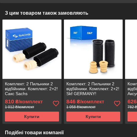
З цим товаром також замовляють
Комплект: 2 Пильники 2
Комплект: 2 Пильники 2
Комп
відбійники. Комплект: 2+2!
відбійники. Комплект: 2+2!
відб
Сакс Sachs
Skf GERMANY!
Аксу
810
846
626
₴/комплект
₴/комплект
1 012 ₴/комплект
1 058 ₴/комплект
782 ₴
Купити
Купити
Подібні товари компанії