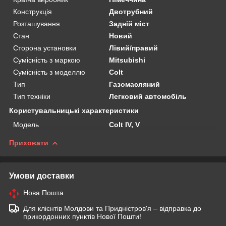
Конструкція
Двотрубний
Розташування
Задній міст
Стан
Новий
Сторона установки
Лівий/правий
Сумісність з маркою
Mitsubishi
Сумісність з моделлю
Colt
Тип
Газомасляний
Тип техніки
Легковий автомобіль
Користувальницькі характеристики
Мoдель
Colt IV, V
Приховати
Умови доставки
Нова Пошта
Для клієнтів Молдови та Придністров'я – відправка до
прикордонних пунктів Нової Пошти!