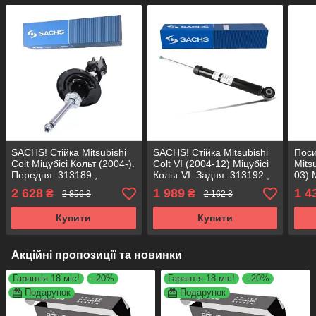
SACHS! Стійка Mitsubishi
SACHS! Стійка Mitsubishi
Пос
Colt Міцубісі Кольт (2004-).
Colt VI (2004-12) Міцубісі
Mitsu
Передня. 313189 ,
Кольт VI. Задня. 313192 ,
03) М
3338016 САКС
343411 САКС
Задн
2 628
1 989
1 4
₴
₴
2 856 ₴
2 162 ₴
KORE
Купити
Купити
Акційні пропозиції та новинки
Гарантія 18 міс!
–20%
Гарантія 18 міс!
–20%
Подарунок
Подарунок