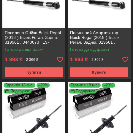
Посилена Стійка Buick Regal
Посилений Амортизатор
(2018-) Бьюік Регал. Задня.
Buick Regal (2018-) Бьюік
319561 , 3440073 , 19-
Регал. Задній. 319561 ,
280615. KOREA Аксусс!
3440073 , 19-280615. KOREA
Готово до відправки
Готово до відправки
Аксусс!
1 893
1 893
₴
₴
2 366 ₴
2 366 ₴
Купити
Купити
Гарантія 18 міс!
–20%
Гарантія 18 міс!
–20%
Подарунок
Подарунок