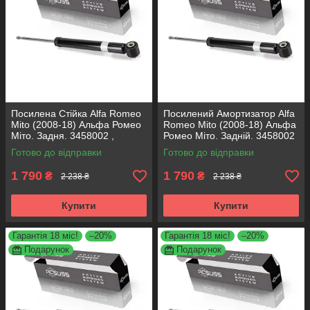
Посилена Стійка Alfa Romeo
Посилений Амортизатор Alfa
Mito (2008-18) Альфа Ромео
Romeo Mito (2008-18) Альфа
Міто. Задня. 3458002 ,
Ромео Міто. Задній. 3458002
317722. KOREA Аксусс!
, 317722. KOREA Аксусс!
Готово до відправки
Готово до відправки
1 790
1 790
₴
₴
2 238 ₴
2 238 ₴
Купити
Купити
Гарантія 18 міс!
–20%
Гарантія 18 міс!
–20%
Подарунок
Подарунок